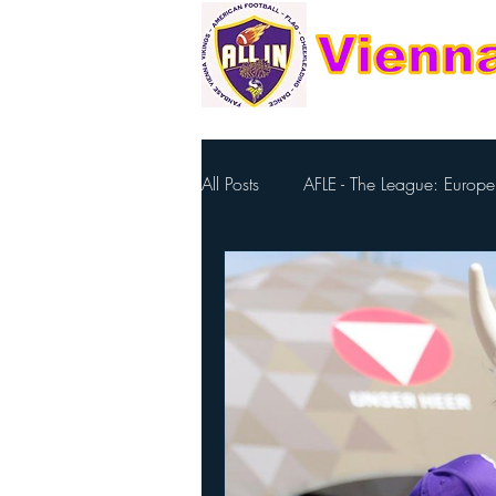
All Posts
AFLE - The League: Europe
Footballzentrum Ravelin
Eierl
Nachwuchs Cheerteam
Nell
European League of Football