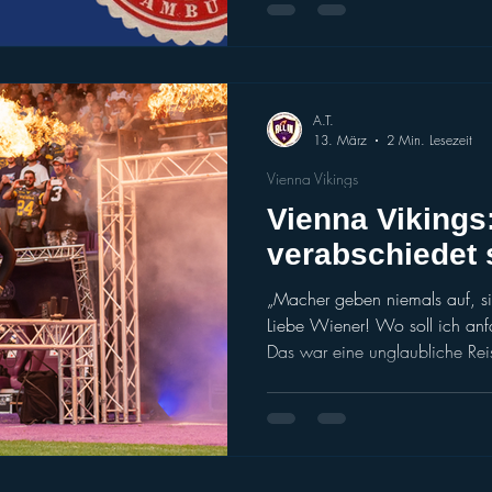
gegen die Insolvenz-Feststellu
Schritte sind. Es war 20.43 
Amtsgericht Hamburg in einer öffentlichen Bekanntmachung
bestätigte, worauf ein Großtei
schon lange gewartet hatte. 
A.T.
14/26 wurde be
13. März
2 Min. Lesezeit
Vienna Vikings
Vienna Vikings
verabschiedet 
„Macher geben niemals auf, si
Liebe Wiener! Wo soll ich an
Das war eine unglaubliche Rei
aus Amerika kam, dann ging un
nur eines zu tun ... den Viking
habe immer mein Bestes gege
Spielfeld, in der Gemeinschaft
gutem Beispiel voranzugehen. 