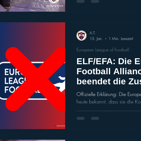
von den Louisville Kings ausgewählt. Bierbaumer ist seit Jahren
ein fester Bestandteil der Vienna Vikings und 
Spielstil die Offense des Wiene
seinem Profi-Debüt im Jahr 202
A.T.
15. Jan.
1 Min. Lesezeit
European League of Football
ELF/EFA: Die 
Football Allian
beendet die Z
mit der ELF
Offizielle Erklärung: Die Europea
heute bekannt, dass sie die Ko
European League of Football (
Ankündigung vom 26. Novembe
der vorgeschlagenen einheitli
sicherzustellen, dass sie unser
finanzielle Stabilität und Trans