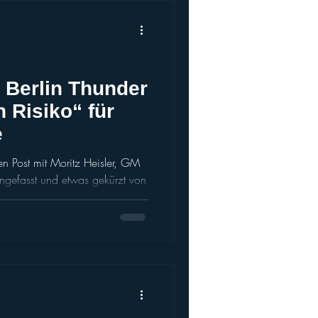
i Berlin Thunder
 Risiko“ für
e
en Post mit Moritz Heisler, GM
efasst und etwas gekürzt von
arajica (ELF) behauptet, die
hin an die von ihm geführte ELF
 Moritz Heisler widerspricht
agssituationen sowie den
a. Die Lage im europäischen
 Zeljko Karajica, Gründer