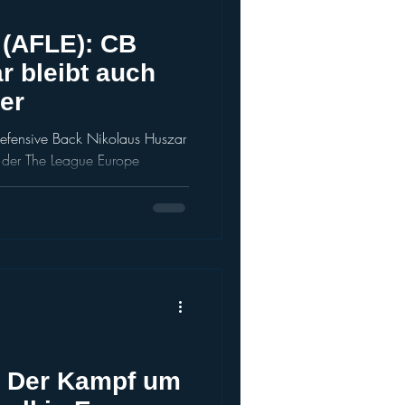
 (AFLE): CB
r bleibt auch
er
fensive Back Nikolaus Huszar
n der The League Europe
hört
Franchise und hat sich als
 In den vergangenen Saisons hat
n gemacht und damit seinen
unterstrichen. Eine verlässliche
 Der Kampf um