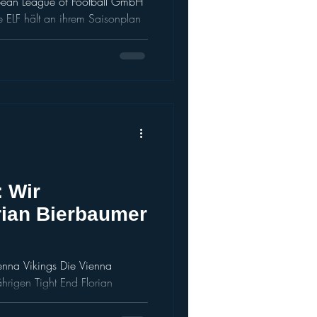
opean League of Football GmbH
ie ELF hält an ihrem Saisonplan
is Ende Februar bekannt geben
arbeitenden sind gesichert Die
t und wird von
stützt Die European League of
orläufigen
altungsverfahrens beantragt. D
: Wir
orian Bierbaumer
enna Vikings Die Vienna
e der 27-Jährige im UFL Draft