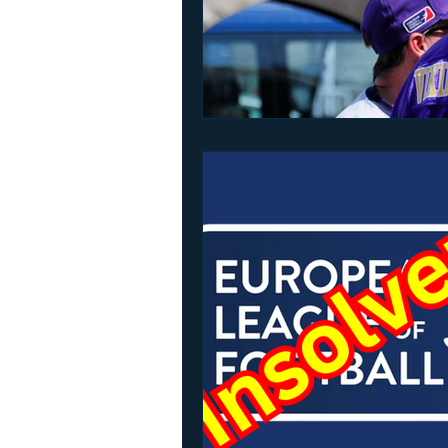
Sport Austria Finals
ÖCCV
Vikings abroad