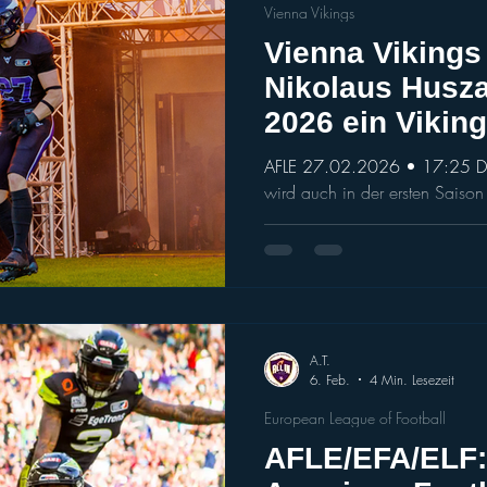
Vienna Vikings
Vienna Vikings
Nikolaus Husza
2026 ein Viking
AFLE 27.02.2026 • 17:25 De
wird auch in der ersten Saiso
weiterhin Teil der Vienna Vikings sein. Der 24-Jährige ge
seit 2022 zur österreichischen 
Starting-Cornerback etabliert.
sich Niko Huszar mit starken Leistungen und wichtigen Plays
in der Secondary einen Name
Wert für die Defense des Teams 
A.T.
Präsenz
6. Feb.
4 Min. Lesezeit
European League of Football
AFLE/EFA/ELF: