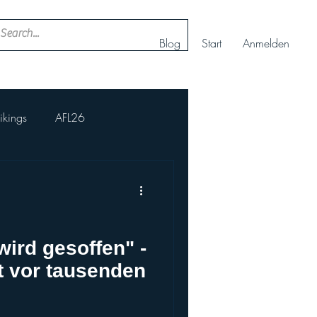
Blog
Start
Anmelden
ikings
AFL26
hs Football
eam
wird gesoffen" -
rt vor tausenden
rmance Cheer