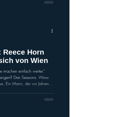
ng verloren. Was die nächsten
Uhr am Mittwochabend, als das
l der American-Football-Szene
Unter dem Aktenzeichen 67b IN
: Reece Horn
sich von Wien
e machen einfach weiter.“
fangen? Drei Seasons. Wow.
se. Ein Mann, der vor Jahren
d schließlich zurückkehrte, um
s zum Sieg zu verhelfen. Ich
ben, um auf und neben dem
 und überall dazwischen mit
Ein weiser Mann hat mir