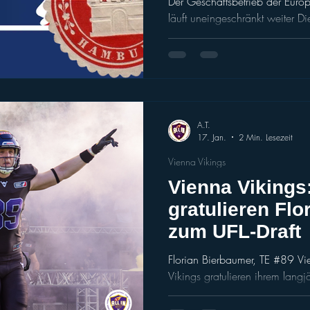
Der Geschäftsbetrieb der Eur
läuft uneingeschränkt weiter D
fest und wird den Spielplan b
Die Löhne und Gehälter der Mit
Geschäftsführung bleibt im Am
Restrukturierungsexperten unter
Football GmbH (ELF) hat beim zuständigen Amtsgericht
Hamburg die Einleitung eines v
A.T.
Eigenverw
17. Jan.
2 Min. Lesezeit
Vienna Vikings
Vienna Vikings
gratulieren Fl
zum UFL-Draft
Florian Bierbaumer, TE #89 Vi
Vikings gratulieren ihrem langjährigen Tight End Florian
Bierbaumer herzlich zu einem herausragenden Karriereschritt:
In der vergangenen Nacht wurd