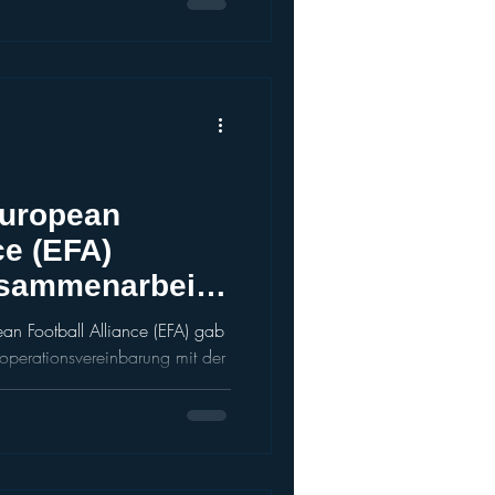
hat mit seinem
r Franchise mitgeprägt. Seit
2 ging der gebürtige Steirer
European
ce (EFA)
usammenarbeit
n Football Alliance (EFA) gab
operationsvereinbarung mit der
ELF) beendet. Nach unserer
r hat die EFA eine Bewertung
chen Struktur vorgenommen, um
en verbindlichen Standards für
parenz entspricht. Auf der