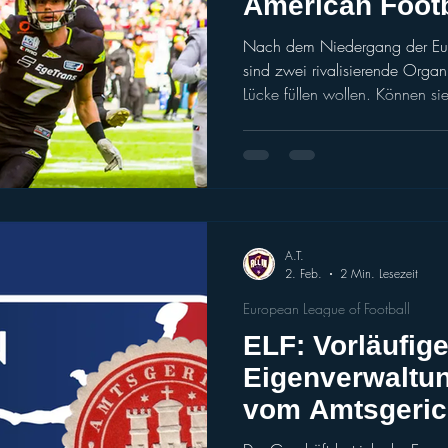
American Footb
Nach dem Niedergang der Euro
sind zwei rivalisierende Organ
Lücke füllen wollen. Können sie
andere – einschließlich der NFL
Deutsche Welle - Jonathan Cr
europäische Unternehmen konku
American-Football-Liga auf dem
©️ Frank Baumert Ein großer In
Football-Liga in Eu
A.T.
2. Feb.
2 Min. Lesezeit
European League of Football
ELF: Vorläufig
Eigenverwaltu
vom Amtsgeric
bestätigt