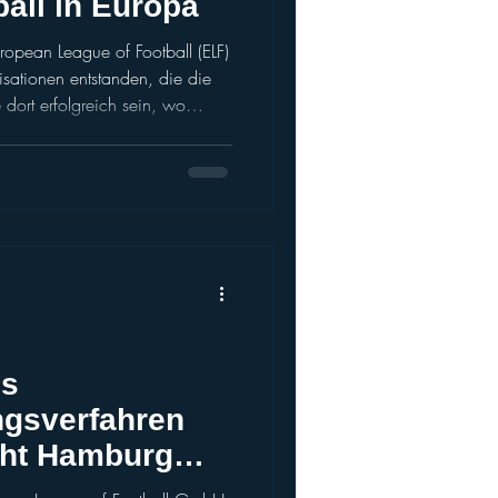
all in Europa
pean League of Football (ELF)
isationen entstanden, die die
 dort erfolgreich sein, wo
 – gescheitert sind? by
ane/Matt Pearson Zwei neue
rrieren darum, mit einer
 Kontinent Fuß zu fassen. Foto
vestor in eine neue American-
es
ngsverfahren
ht Hamburg