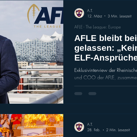
einmal gesagt: „Rede nicht d
A.T.
12. März
3 Min. Lesezeit
AFLE - The League: Europe
AFLE bleibt be
gelassen: „Kein
ELF-Ansprüch
Exklusivinterview der Rheinisch
und COO der AFLE, zusammeng
Vienna Vikings ALL IN Zeljko K
Hauptstadt-Franchise sei weiter
gebunden. AFLE-Geschäftsführer
und gibt Einblicke in die Vertr
aktuellen Stand der neuen Lig
Football hat sich weiter zugespitzt.
A.T.
und G
28. Feb.
2 Min. Lesezeit