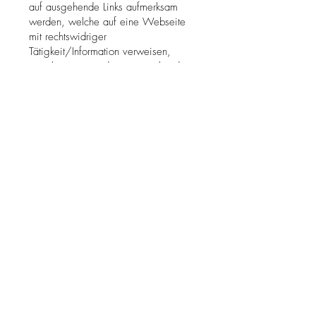
auf ausgehende Links aufmerksam
werden, welche auf eine Webseite
mit rechtswidriger
Tätigkeit/Information verweisen,
ersuchen wir um dementsprechenden
Hinweis, um diese nach § 17 Abs. 2
ECG umgehend zu entfernen.
Die Urheberrechte Dritter werden vom
Betreiber dieser Webseite mit größter
Sorgfalt beachtet. Sollten Sie trotzdem
auf eine Urheberrechtsverletzung
aufmerksam werden, bitten wir um
einen entsprechenden Hinweis. Bei
Bekanntwerden derartiger
Rechtsverletzungen werden wir den
betroffenen Inhalt umgehend
entfernen.
Quelle:
Impressum Generator
Österreich