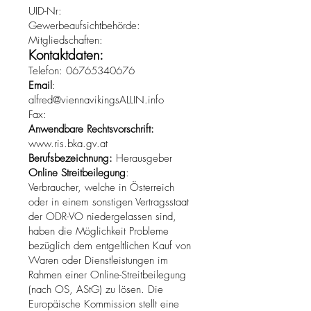
UID-Nr:
Gewerbeaufsichtbehörde:
Mitgliedschaften:
Kontaktdaten:
Telefon: 06765340676
Email
:
alfred@viennavikingsALLIN.info
Fax:
Anwendbare Rechtsvorschrift:
www.ris.bka.gv.at
Berufsbezeichnung:
Herausgeber
Online Streitbeilegung
:
Verbraucher, welche in Österreich
oder in einem sonstigen Vertragsstaat
der ODR-VO niedergelassen sind,
haben die Möglichkeit Probleme
bezüglich dem entgeltlichen Kauf von
Waren oder Dienstleistungen im
Rahmen einer Online-Streitbeilegung
(nach OS, AStG) zu lösen. Die
Europäische Kommission stellt eine