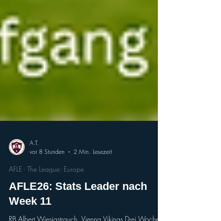
A.T.
vor 8 Stunden
2 Min. Lesezeit