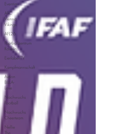
Eventim
AFC
Vienna
Vikings
AFL26
Footballzentrum
Ravelin
EierlaberlTV
Kampfmannschaft
Aktion
BILLA-
Lose
Nachwuchs
Football
Nachwuchs
Cheerteam
Nellie
The