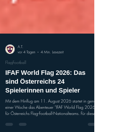
A.T.
vor 4 Tagen
4 Min. Lesezeit
FlagFootball
IFAF World Flag 2026: Das
sind Österreichs 24
Spielerinnen und Spieler
Mit dem Hinflug am 11. August 2026 startet in genau
einer Woche das Abenteuer “IFAF World Flag 2026”
für Österreichs Flag-Football-Nationalteams. Für dieses