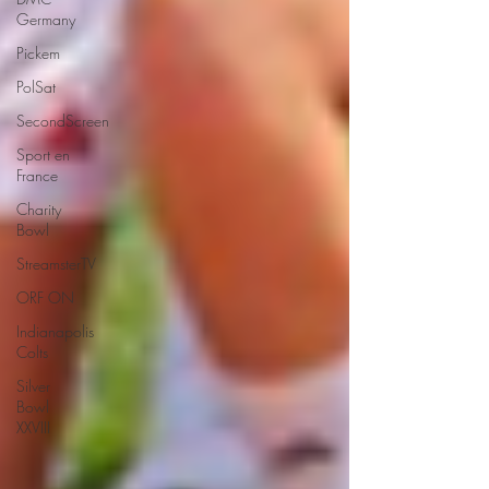
Germany
Pickem
PolSat
SecondScreen
Sport en
France
Charity
Bowl
StreamsterTV
ORF ON
Indianapolis
Colts
Silver
Bowl
XXVIII