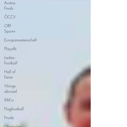
Austria
Finals
ÖCCV
ORF
Sport+
Europameisterschaft
Playoffs
Ladies
Football
Hall of
Fame
Vikings
abroad
IFAF.tv
Flagfootball
Finale
Olypische