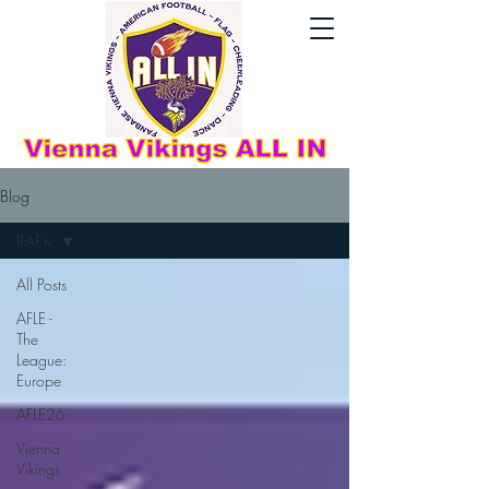
Blog
IFAF.tv
All Posts
AFLE -
The
League:
Europe
AFLE26
Vienna
Vikings