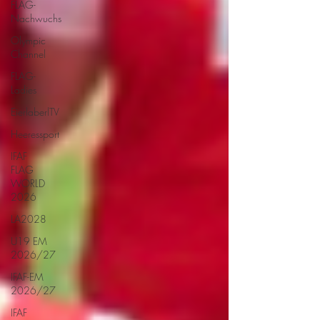
FLAG-
Nachwuchs
Olympic
Channel
FLAG-
Ladies
EierlaberlTV
Heeressport
IFAF
FLAG
WORLD
2026
LA2028
U19 EM
2026/27
IFAF-EM
2026/27
IFAF