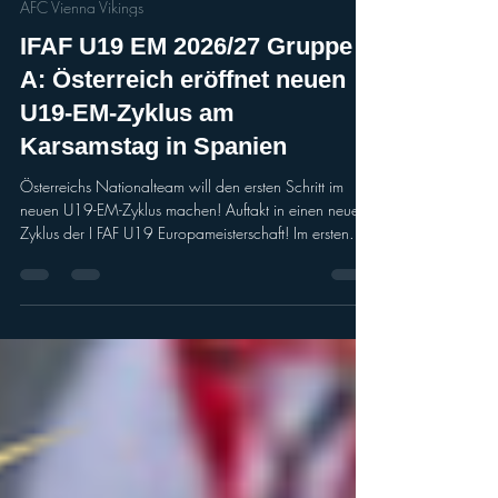
A.T.
1. Apr.
2 Min. Lesezeit
AFC Vienna Vikings
IFAF U19 EM 2026/27 Gruppe
A: Österreich eröffnet neuen
U19-EM-Zyklus am
Karsamstag in Spanien
Österreichs Nationalteam will den ersten Schritt im
neuen U19-EM-Zyklus machen! Auftakt in einen neuen
Zyklus der I FAF U19 Europameisterschaft! Im ersten
Spiel der EM 2026/27 trifft Österreichs U19-
Nationalteam unter der Leitung von Head Coach
Florian Grein am Karsamstag, 04.04.2026 um
17:00 Uhr MESZ auf Rückkehrer Spanien. Gespielt
wird im Municipal Football Field in Catalayud