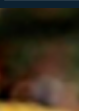
Großereignis nominierten die Head Coaches der
beiden Nationalteams - Michael Salamon bei den
Männern und Robert Riedl bei den Frauen - nun ihr
Aufgebot. Die bevorstehende Flag-Football-
Weltmeisterschaft vom 13. bis 16. August 2026 im
Flag Football Complex in Düsseldorf-Garath verspricht
die kompetitivste aller Zeiten zu w