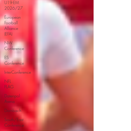
U19-EM
2026/27
European
Football
Alliance
(EFA)
NW
Conference
ES
Conference
InterConference
NFL
FLAG
Datenpol
Arena
Dornbach
South/East
Conference