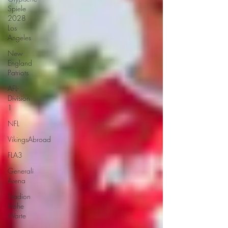
Spiele
2028
Los
Angeles
New
England
Patriots
AFL-
Division
1
NFL
VikingsAbroad
FLA3
Generali
Arena
Stadion
Hohe
Warte