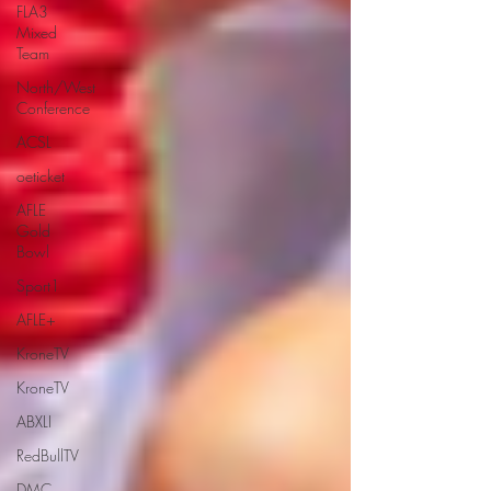
FLA3
Mixed
Team
North/West
Conference
ACSL
oeticket
AFLE
Gold
Bowl
Sport1
AFLE+
KroneTV
KroneTV
ABXLI
RedBullTV
DMC