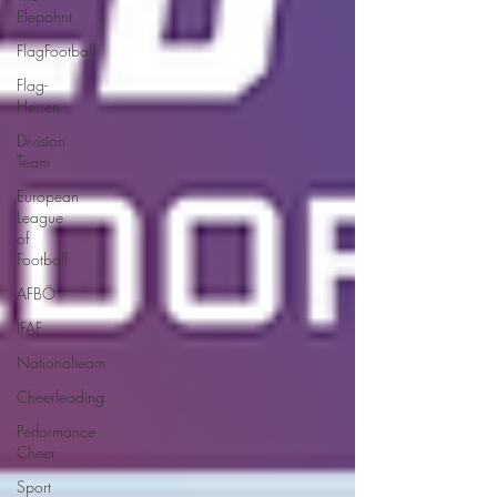
Elepahnt
FlagFootball
Flag-
Herren
Division
Team
European
League
of
Football
AFBÖ
IFAF
Nationalteam
Cheerleading
Performance
Cheer
Sport