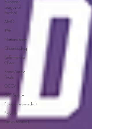
European
League of
Football
AFBÖ
IFAF
Nationalteam
Cheerleading
Performance
Cheer
Sport Austria
Finals
ÖCCV
ORF Sport+
Europameisterschaft
Playoffs
Ladies Football