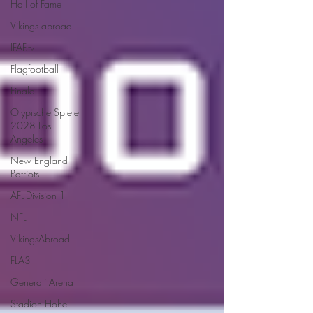
Hall of Fame
Vikings abroad
IFAF.tv
Flagfootball
Finale
Olypische Spiele
2028 Los
Angeles
New England
Patriots
AFL-Division 1
NFL
VikingsAbroad
FLA3
Generali Arena
Stadion Hohe