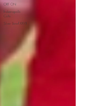
ORF ON
Indianapolis
Colts
Silver Bowl XXVIII