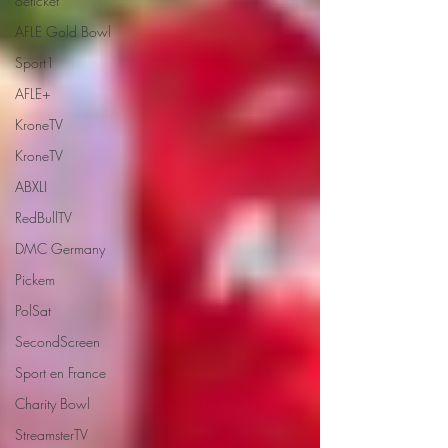
oeticket
AFLE Gold Bowl
Sport1
AFLE+
KroneTV
KroneTV
ABXLI
RedBullTV
DMC Germany
Pickem
PolSat
SecondScreen
Sport en France
Charity Bowl
StreamsterTV