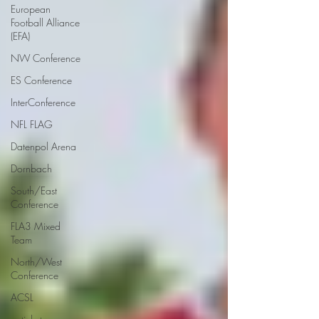
European
Football Alliance
(EFA)
NW Conference
ES Conference
InterConference
NFL FLAG
Datenpol Arena
Dornbach
South/East
Conference
FLA3 Mixed
Team
North/West
Conference
ACSL