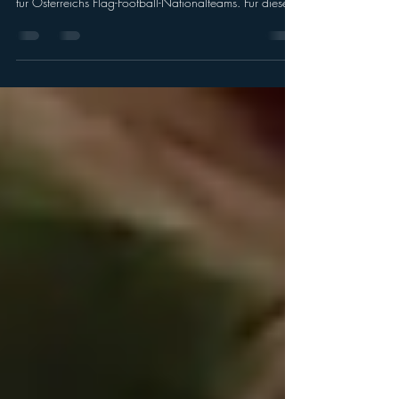
Mit dem Hinflug am 11. August 2026 startet in genau
einer Woche das Abenteuer “IFAF World Flag 2026”
für Österreichs Flag-Football-Nationalteams. Für dieses
Großereignis nominierten die Head Coaches der
beiden Nationalteams - Michael Salamon bei den
Männern und Robert Riedl bei den Frauen - nun ihr
Aufgebot. Die bevorstehende Flag-Football-
Weltmeisterschaft vom 13. bis 16. August 2026 im
Flag Football Complex in Düsseldorf-Garath verspricht
die kompetitivste aller Zeiten zu w