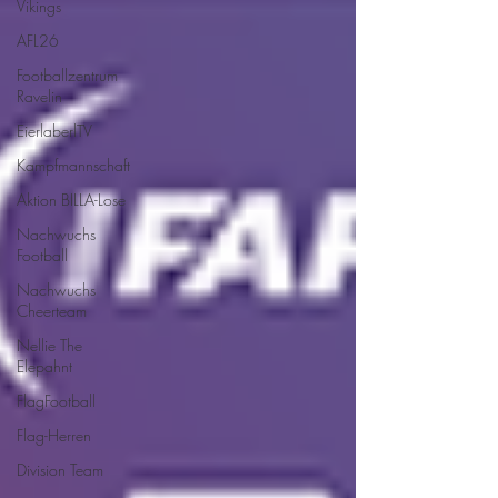
Vikings
AFL26
Footballzentrum
Ravelin
EierlaberlTV
Kampfmannschaft
Aktion BILLA-Lose
Nachwuchs
Football
Nachwuchs
Cheerteam
Nellie The
Elepahnt
FlagFootball
Flag-Herren
Division Team