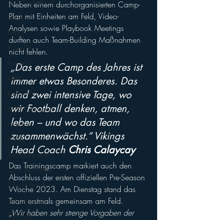
AFLE Gold Bowl
Neben einem durchorganisierten Camp-
Plan mit Einheiten am Feld, Video-
Sport1
Analysen sowie Playbook Meetings 
AFLE+
durften auch Team-Building Maßnahmen 
KroneTV
nicht fehlen.
KroneTV
„Das erste Camp des Jahres ist 
ABXLI
immer etwas Besonderes. Das 
sind zwei intensive Tage, wo 
RedBullTV
wir Football denken, atmen, 
DMC Germany
leben – und wo das Team 
Pickem
zusammenwächst.“ Vikings 
PolSat
Head Coach 
Chris Calaycay
SecondScreen
Das Trainingscamp markiert auch den 
Sport en France
Abschluss der ersten offiziellen Pre-Season 
Charity Bowl
Woche 2023. Am Dienstag stand das 
Team erstmals gemeinsam am Feld.
StreamsterTV
„Wir haben sehr strenge Vorgaben der 
ORF ON