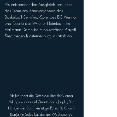
Als entspannenden Ausgleich besuchte 
das Team am Samstagabend das 
Basketball Semifinal-Spiel des BC Vienna 
und feuerte das Wiener Heimteam im 
Hallmann Dome beim souveränen Playoff-
Sieg gegen Klosterneuburg lautstark an.
Ab Juni geht die Defensive Line der Vienna 
Vikings wieder auf Quarterback-Jagd. „Der 
Hunger der Burschen ist groß,“ so DL Coach 
Benjamin Sobotka, der am Wochenende 