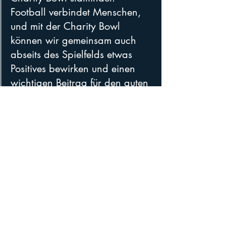
Football verbindet Menschen, 
und mit der Charity Bowl 
können wir gemeinsam auch 
abseits des Spielfelds etwas 
Positives bewirken und einen 
wichtigen Beitrag für den guten 
Zweck leisten.“
Sportlich geht es um den letzten Feinschliff 
vor den Playoffs, abseits des Feldes um 
weit mehr als Football. Alles ist angerichtet 
für einen besonderen Football-Nachmittag 
auf der Ravelin.
Hardfacts
⚡ Charity Bowl XXVIII presented by TK 
MAX