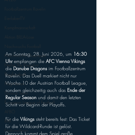
Footballzentrum Ravelin
EierlaberlTV
Kampfmannschaft
Aktion BILLA-Lose
Nachwuchs Football
Am Sonntag, 28. Juni 2026, um 
16:30 
Nachwuchs Cheerteam
Uhr
 empfangen die 
AFC Vienna Vikings
Nellie The Elepahnt
die 
Danube Dragons
 im Footballzentrum 
FlagFootball
Ravelin. Das Duell markiert nicht nur 
Woche 10 der Austrian Football League, 
Flag-Herren
sondern gleichzeitig auch das 
Ende der 
Division Team
Regular Season 
und damit den letzten 
European League of Football
Schritt vor Beginn der Playoffs.
AFBÖ
Für die 
Vikings 
steht bereits fest: Das Ticket 
IFAF
für die Wildcard-Runde ist gelöst. 
Nationalteam
Dennoch kommt dem Spiel große 