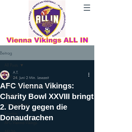
Beitrag
All Posts
A.T.
All Posts
24. Juni
2 Min. Lesezeit
AFC Vienna Vikings:
AFLE - The League: Europe
Charity Bowl XXVIII bringt
AFLE26
Vienna Vikings
2. Derby gegen die
Eventim
Donaudrachen
AFC Vienna Vikings
AFL26