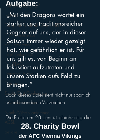
Aufgabe:
IFAF-EM 2026/27
„Mit den Dragons wartet ein 
IFAF U19-EM 2026/27
starker und traditionsreicher 
European Football Alliance (EFA)
Gegner auf uns, der in dieser 
NW Conference
Saison immer wieder gezeigt 
ES Conference
hat, wie gefährlich er ist. Für 
InterConference
uns gilt es, von Beginn an 
NFL FLAG
fokussiert aufzutreten und 
Datenpol Arena
unsere Stärken aufs Feld zu 
Dornbach
bringen.“
South/East Conference
Doch dieses Spiel steht nicht nur sportlich 
unter besonderen Vorzeichen.
FLA3 Mixed Team
North/West Conference
Die Partie am 28. Juni ist gleichzeitig die 
ACSL
28. Charity Bowl
oeticket
der AFC Vienna Vikings