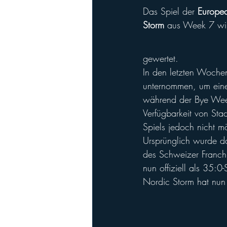
Das Spiel der 
Europea
Storm
 aus Week 7 wird
gewertet.
In den letzten Woche
unternommen, um einen
während der Bye Week
Verfügbarkeit von St
Spiels jedoch nicht m
Ursprünglich wurde da
des Schweizer Franch
nun offiziell als 35:0
Nordic Storm hat nun 