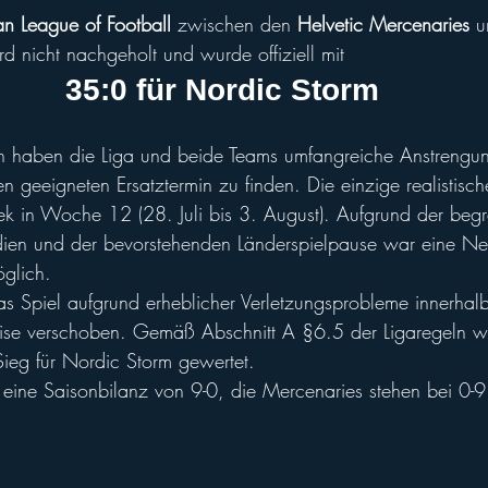
n League of Football 
zwischen den 
Helvetic Mercenaries
 u
 nicht nachgeholt und wurde offiziell mit 
35:0 für Nordic Storm
n haben die Liga und beide Teams umfangreiche Anstrengu
 geeigneten Ersatztermin zu finden. Die einzige realistisc
 in Woche 12 (28. Juli bis 3. August). Aufgrund der begr
adien und der bevorstehenden Länderspielpause war eine N
öglich.
s Spiel aufgrund erheblicher Verletzungsprobleme innerhal
ise verschoben. Gemäß Abschnitt A §6.5 der Ligaregeln wi
-Sieg für Nordic Storm gewertet.
eine Saisonbilanz von 9-0, die Mercenaries stehen bei 0-9