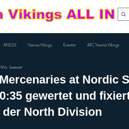
AFLE26
Vienna Vikings
Eventim
AFC Vienna Vikings
 Min. Lesezeit
rlTV
Kampfmannschaft
Aktion BILLA-Lose
Nachwuchs Footba
 Mercenaries at Nordic 
Flag-Herren
Division Team
European League of Football
0:35 gewertet und fixier
 der North Division
Performance Cheer
Sport Austria Finals
ÖCCV
ORF Spo