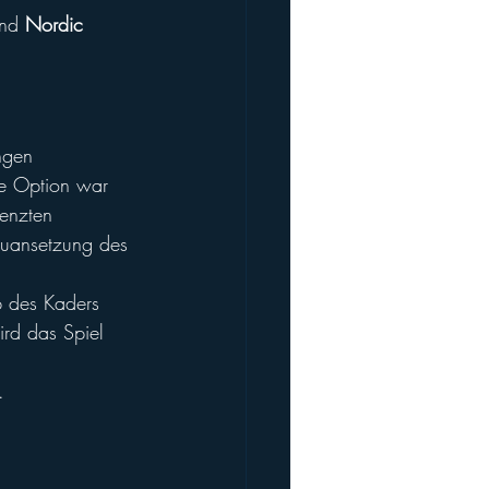
nd 
Nordic 
ngen 
he Option war 
enzten 
euansetzung des 
b des Kaders 
rd das Spiel 
.