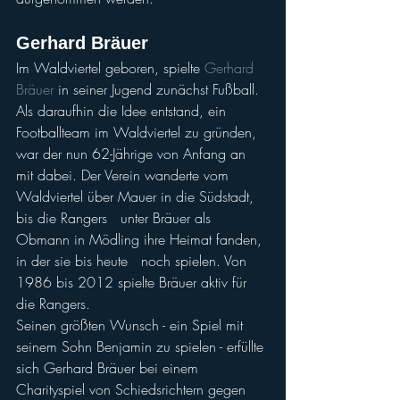
Gerhard Bräuer
Im Waldviertel geboren, spielte 
Gerhard 
Bräuer
 in seiner Jugend zunächst Fußball. 
Als daraufhin die Idee entstand, ein 
Footballteam im Waldviertel zu gründen, 
war der nun 62-Jährige von Anfang an 
mit dabei. Der Verein wanderte vom 
Waldviertel über Mauer in die Südstadt, 
bis die Rangers   unter Bräuer als 
Obmann in Mödling ihre Heimat fanden, 
in der sie bis heute   noch spielen. Von 
1986 bis 2012 spielte Bräuer aktiv für 
die Rangers.
Seinen größten Wunsch - ein Spiel mit 
seinem Sohn Benjamin zu spielen - erfüllte 
sich Gerhard Bräuer bei einem 
Charityspiel von Schiedsrichtern gegen 