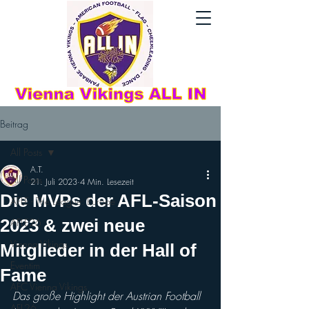
Beitrag
All Posts
A.T.
All Posts
21. Juli 2023
4 Min. Lesezeit
Die MVPs der AFL-Saison
AFLE - The League: Europe
2023 & zwei neue
AFLE26
Vienna Vikings
Mitglieder in der Hall of
Eventim
Fame
AFC Vienna Vikings
Das große Highlight der Austrian Football 
AFL26