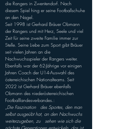
die Rangers in Zwentendorf. Nach 
diesem Spiel hing er seine Footballschuhe 
an den Nagel.
Seit 1998 ist Gerhard Bräuer Obmann 
der Rangers und mit Herz, Seele und viel 
Zeit für seine zweite Familie immer zur 
Stelle. Seine Liebe zum Sport gibt Bräuer 
seit vielen Jahren an die 
Nachwuchsspieler der Rangers weiter. 
Ebenfalls war der 62-Jährige vor einigen 
Jahren Coach der U14-Auswahl des 
österreichischen Nationalteams. Seit 
2022 ist Gerhard Bräuer ebenfalls   
Obmann des niederösterreichischen 
Footballlandesverbandes.:
„Die Faszination   des Sportes, den man 
selbst ausgeübt hat, an den Nachwuchs 
weiterzugeben, zu   sehen wie sich die 
nächste Generationen entwickeln, das ist 