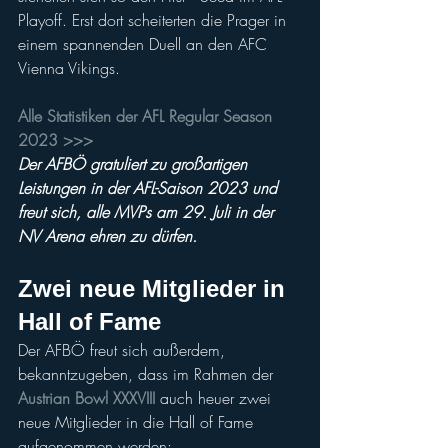
Playoff. Erst dort scheiterten die Prager in 
einem spannenden Duell an den AFC 
Vienna Vikings.
Alle Statistiken der AFL Regular Season 
2023 >>>
Der AFBÖ gratuliert zu großartigen 
Leistungen in der AFL-Saison 2023 und 
freut sich, alle MVPs am 29. Juli in der 
NV Arena ehren zu dürfen.
Zwei neue Mitglieder in 
Hall of Fame
Der AFBÖ freut sich außerdem, 
bekanntzugeben, dass im Rahmen der 
Austrian Bowl XXXVIII
 auch heuer zwei 
neue Mitglieder in die Hall of Fame 
aufgenommen werden: