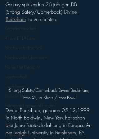
Galaxy spielenden 26-jährigen DB 
Footballzentrum Ravelin
(Strong Safety/Cornerback) 
Divine 
EierlaberlTV
Buckrham
 zu verpfichten.
Kampfmannschaft
Aktion BILLA-Lose
Nachwuchs Football
Nachwuchs Cheerteam
Nellie The Elepahnt
FlagFootball
Flag-Herren
Strong Safety/Cornerback Divine Buckrham, 
Division Team
Foto ©️ Just Shots / Foot Bowl
European League of Football
Divine Buckrham, geboren 05.12.1999 
AFBÖ
in North Baldwin, New York hat schon 
IFAF
drei Jahre Footballerfahrung in Europa. An 
der Lehigh Unitversity in Bethlehem, PA, 
Nationalteam