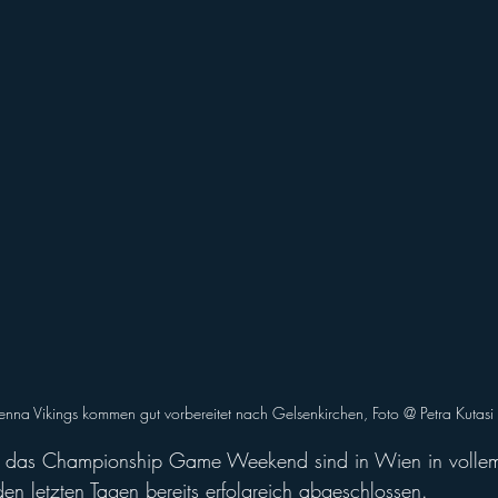
ll of Fame
Vikings abroad
enna Vikings kommen gut vorbereitet nach Gelsenkirchen, Foto @ Petra Kutasi
ür das Championship Game Weekend sind in Wien in volle
n letzten Tagen bereits erfolgreich abgeschlossen. 