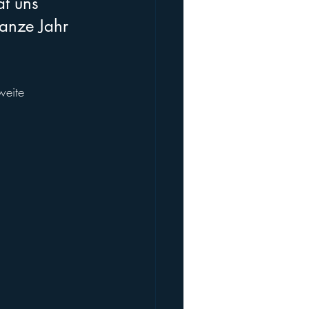
t uns 
anze Jahr 
weite 