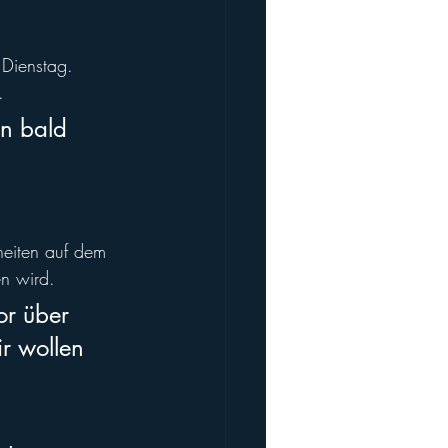
 Dienstag. 
. 
en bald 
heiten auf dem 
n wird. 
or über 
r wollen 