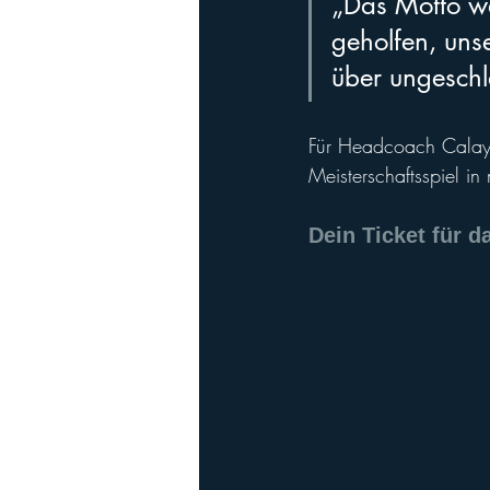
„Das Motto wa
geholfen, uns
über ungeschl
Für Headcoach Calayca
Meisterschaftsspiel in 
Dein Ticket für d