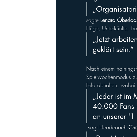
„Organisatoris
sagte 
Lenard Oberlads
Flüge, Unterkünfte, Tr
„Jetzt arbeite
geklärt sein.“
Nach einem trainings
Spielwochenmodus zurü
Feld abhalten, wobei 
„Jeder ist im 
40.000 Fans a
an unserer '1 
 sagt Headcoach 
Chr