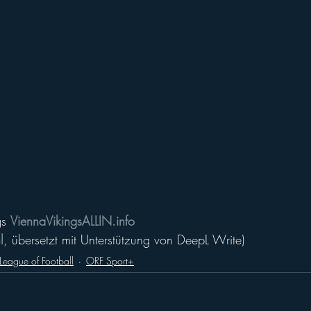
s 
ViennaVikingsALLIN.info
l
, übersetzt mit Unterstützung von DeepL Write)
League of Football
ORF Sport+