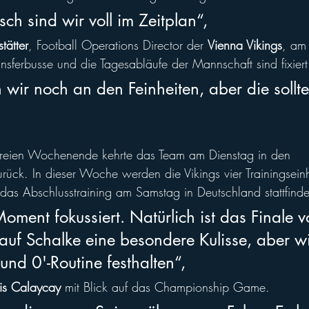
ch sind wir voll im Zeitplan“, 
tätter
, Football Operations Director der 
Vienna Vikings
, am
ansferbusse und die Tagesabläufe der Mannschaft sind fixiert
n wir noch an den Feinheiten, aber die sollt
freien Wochenende kehrte das Team am Dienstag in den 
ck. In dieser Woche werden die Vikings vier Trainingsein
das Abschlusstraining am Samstag in Deutschland stattfinde
Moment fokussiert. Natürlich ist das Finale v
uf Schalke eine besondere Kulisse, aber wi
und 0'-Routine festhalten“,
is Calaycay
 mit Blick auf das Championship Game. 