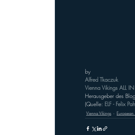
by
Alfred Tkaczuk
Vienna Vikings ALL IN
Herausgeber des Blog
(Quelle: 
ELF - Felix Pah
Vienna Vikings
European 