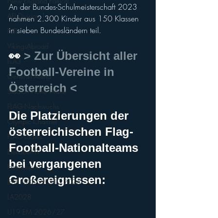
New England Patriots
An der Bundes-Schulmeisterschaft 2023 
AFL-Division 1
nahmen 2.300 Kinder aus 150 Klassen 
in sieben Bundesländern teil.
NFL
VikingsAbroad
👀
> Zur Übersicht aller 
FLA3
Football-Vereine in 
Generali Arena
Österreich <
Stadion Hohe Warte
FLAG-Nachwuchs
Die Platzierungen der 
Olympic Channel
österreichischen Flag-
FLAG-Ladies
Football-Nationalteams 
EierlaberlTV
bei vergangenen 
Heeressport
Großereignissen:
IFAF FLAG WORLD 2026
LA2028
U19 EM 2026/27