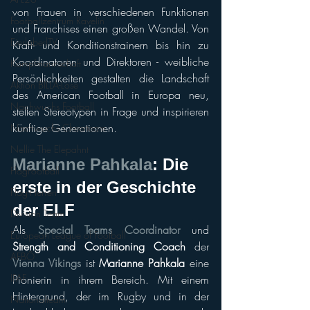
von Frauen in verschiedenen Funktionen 
Footballzentrum Ravelin
und Franchises einen großen Wandel. Von 
EierlaberlTV
Kraft- und Konditionstrainern bis hin zu 
Koordinatoren und Direktoren - weibliche 
Kampfmannschaft
Persönlichkeiten gestalten die Landschaft 
Aktion BILLA-Lose
des American Football in Europa neu, 
Nachwuchs Football
stellen Stereotypen in Frage und inspirieren 
künftige Generationen.
Nachwuchs Cheerteam
Nellie The Elepahnt
Marianne Pahkala
: Die 
FlagFootball
erste in der Geschichte 
Flag-Herren
der ELF
Division Team
Als
Special Teams Coordinator
und 
European League of Football
Strength and Conditioning Coach
 der 
AFBÖ
Vienna Vikings
 ist 
Marianne Pahkala
 eine 
IFAF
Pionierin in ihrem Bereich. Mit einem 
Hintergrund, der im Rugby und in der 
Nationalteam