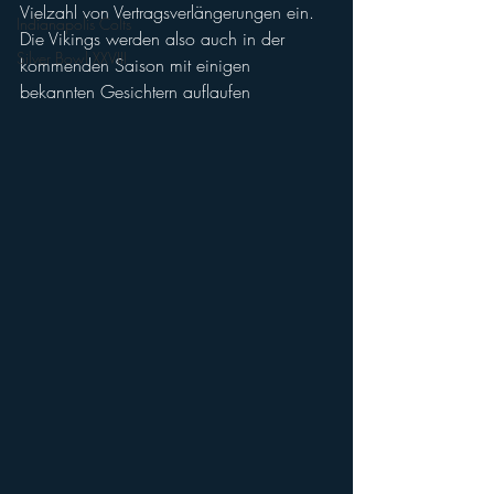
Vielzahl von Vertragsverlängerungen ein. 
Indianapolis Colts
Die Vikings werden also auch in der 
Silver Bowl XXVIII
kommenden Saison mit einigen 
bekannten Gesichtern auflaufen