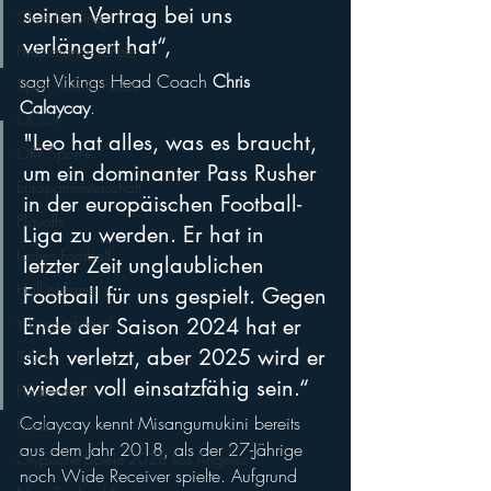
seinen Vertrag bei uns 
Cheerleading
verlängert hat“,
Performance Cheer
sagt Vikings Head Coach 
Chris 
Sport Austria Finals
Calaycay
. 
ÖCCV
"Leo hat alles, was es braucht, 
ORF Sport+
um ein dominanter Pass Rusher 
Europameisterschaft
in der europäischen Football-
Playoffs
Liga zu werden. Er hat in 
Ladies Football
letzter Zeit unglaublichen 
Hall of Fame
Football für uns gespielt. Gegen 
Ende der Saison 2024 hat er 
Vikings abroad
sich verletzt, aber 2025 wird er 
IFAF.tv
wieder voll einsatzfähig sein.“
Flagfootball
Calaycay kennt Misangumukini bereits 
Finale
aus dem Jahr 2018, als der 27-Jährige 
Olypische Spiele 2028 Los Angeles
noch Wide Receiver spielte. Aufgrund 