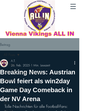
Beitrag
All Posts
A.T.
All Posts
26. Feb. 2025
1 Min. Lesezeit
Breaking News: Austrian
AFLE - The League: Europe
Bowl feiert als win2day
AFLE26
Vienna Vikings
Game Day Comeback in
Eventim
der NV Arena
AFC Vienna Vikings
Tolle Nachrichten für alle Football-Fans: 
AFL26