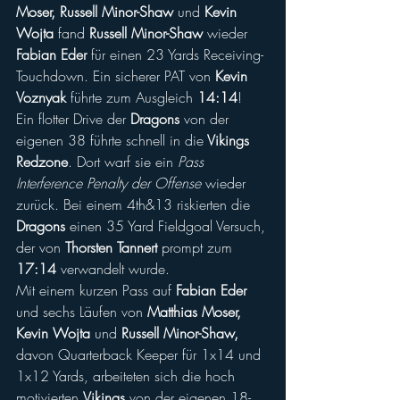
Moser, Russell Minor-Shaw 
und
 Kevin 
Wojta
 fand 
Russell Minor-Shaw
 wieder 
Fabian Eder
 für einen 23 Yards Receiving-
Touchdown. Ein sicherer PAT von 
Kevin 
Voznyak
 führte zum Ausgleich 
14:14
!
Ein flotter Drive der 
Dragons
 von der 
eigenen 38 führte schnell in die
 Vikings 
Redzone
. Dort warf sie ein 
Pass 
Interference Penalty der Offense
 wieder 
zurück. Bei einem 4th&13 riskierten die 
Dragons
 einen 35 Yard Fieldgoal Versuch, 
der von 
Thorsten Tannert
 prompt zum 
17:14
 verwandelt wurde.
Mit einem kurzen Pass auf 
Fabian Eder
und sechs Läufen von 
Matthias Moser, 
Kevin Wojta
 und 
Russell Minor-Shaw,
davon Quarterback Keeper für 1x14 und 
1x12 Yards, arbeiteten sich die hoch 
motivierten 
Vikings
 von der eigenen 18-