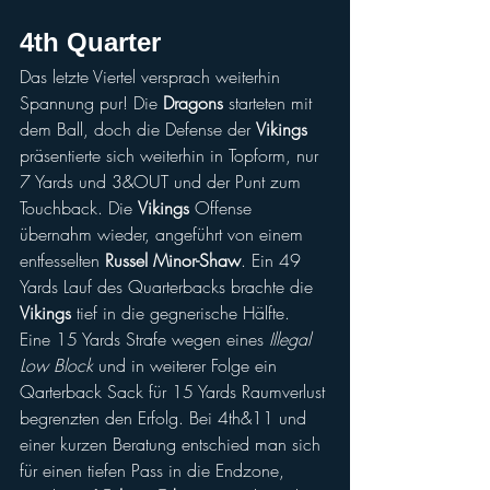
4th Quarter
Das letzte Viertel versprach weiterhin 
Spannung pur! Die 
Dragons
 starteten mit 
dem Ball, doch die Defense der 
Vikings
präsentierte sich weiterhin in Topform, nur 
7 Yards und 3&OUT und der Punt zum 
Touchback. Die 
Vikings
 Offense 
übernahm wieder, angeführt von einem 
entfesselten 
Russel Minor-Shaw
. Ein 49 
Yards Lauf des Quarterbacks brachte die 
Vikings
 tief in die gegnerische Hälfte. 
Eine 15 Yards Strafe wegen eines 
Illegal 
Low Block
 und in weiterer Folge ein 
Qarterback Sack für 15 Yards Raumverlust 
begrenzten den Erfolg. Bei 4th&11 und 
einer kurzen Beratung entschied man sich 
für einen tiefen Pass in die Endzone, 