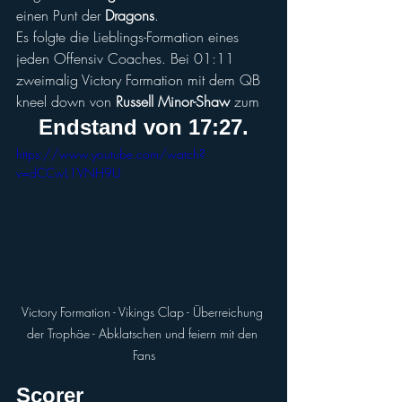
einen Punt der 
Dragons
.
Es folgte die Lieblings-Formation eines 
jeden Offensiv Coaches. Bei 01:11 
zweimalig Victory Formation mit dem QB 
kneel down von 
Russell Minor-Shaw
 zum 
Endstand von 17:27.
https://www.youtube.com/watch?
v=dCCwL1VNH9U
Victory Formation - Vikings Clap - Überreichung 
der Trophäe - Abklatschen und feiern mit den 
Fans
Scorer