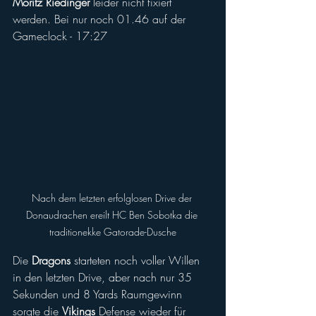
Moritz Riedinger
 leider nicht fixiert 
werden. Bei nur noch 01.46 auf der 
Gameclock - 17:27
Nach dem letzten erfolglosen Drive der 
Donaudrachen ereilt HC Ben Sobotka die 
traditionekke Gatorade-Dusche
Die 
Dragons
 starteten noch voller Willen 
in den letzten Drive, aber nach nur 35 
Sekunden und 8 Yards Raumgewinn 
sorgte die 
Vikings
 Defense wieder für 