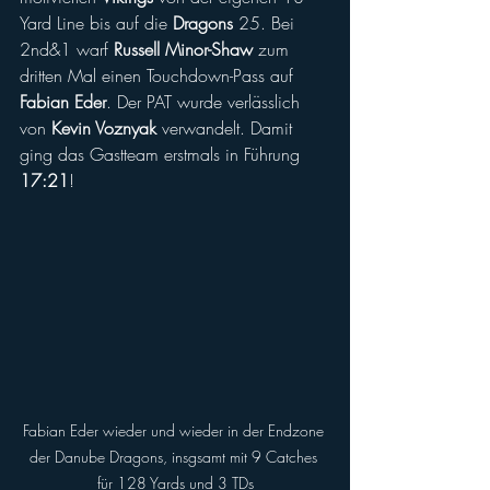
Yard Line bis auf die 
Dragons
 25. Bei 
2nd&1 warf 
Russell Minor-Shaw
 zum 
dritten Mal einen Touchdown-Pass auf 
Fabian Eder
. Der PAT wurde verlässlich 
von 
Kevin Voznyak
 verwandelt. Damit 
ging das Gastteam erstmals in Führung 
17:21
!
Fabian Eder wieder und wieder in der Endzone 
der Danube Dragons, insgsamt mit 9 Catches 
für 128 Yards und 3 TDs