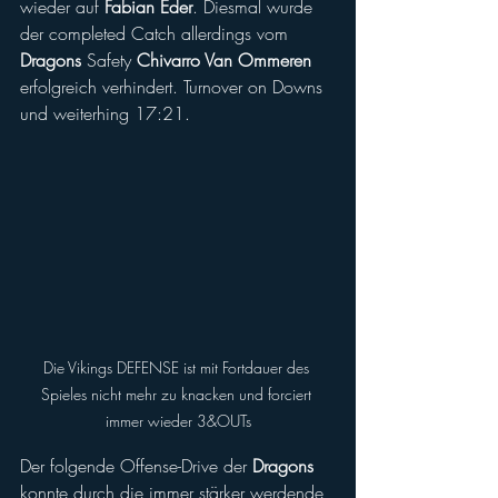
wieder auf 
Fabian Eder
. Diesmal wurde 
der completed Catch allerdings vom 
Dragons
 Safety
 Chivarro Van Ommeren
erfolgreich verhindert. Turnover on Downs 
und weiterhing 17:21.
Die Vikings DEFENSE ist mit Fortdauer des 
Spieles nicht mehr zu knacken und forciert 
immer wieder 3&OUTs
Der folgende Offense-Drive der 
Dragons
konnte durch die immer stärker werdende