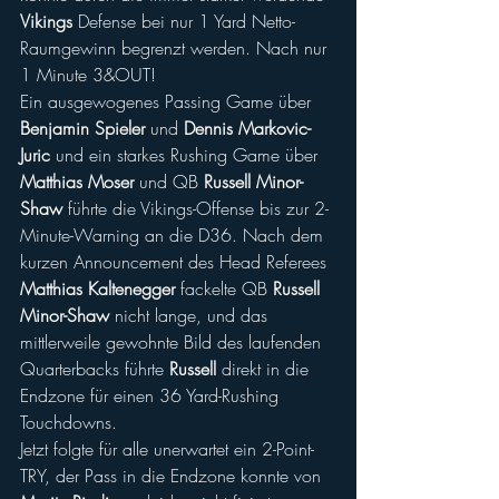
Vikings
 Defense bei nur 1 Yard Netto-
Raumgewinn begrenzt werden. Nach nur 
1 Minute 3&OUT!
Ein ausgewogenes Passing Game über 
Benjamin Spieler
 und 
Dennis Markovic-
Juric
 und ein starkes Rushing Game über 
Matthias Moser
 und QB 
Russell Minor-
Shaw
 führte die Vikings-Offense bis zur 2-
Minute-Warning an die D36. Nach dem 
kurzen Announcement des Head Referees 
Matthias Kaltenegger
 fackelte QB 
Russell 
Minor-Shaw
 nicht lange, und das 
mittlerweile gewohnte Bild des laufenden 
Quarterbacks führte 
Russell 
direkt in die 
Endzone für einen 36 Yard-Rushing 
Touchdowns.
Jetzt folgte für alle unerwartet ein 2-Point-
TRY, der Pass in die Endzone konnte von 