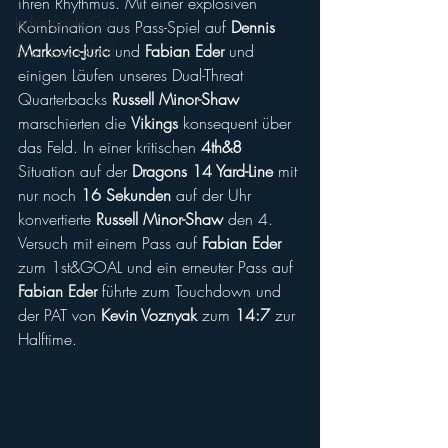
ihren Rhythmus. Mit einer explosiven 
Indianapolis Colts
Kombination aus Pass-Spiel auf 
Dennis 
Markovic-Juric
 und 
Fabian Eder
 und 
Silver Bowl XXVIII
einigen Läufen unseres Dual-Threat 
Quarterbacks 
Russell Minor-Shaw
marschierten die 
Vikings 
konsequent über 
das Feld. In einer kritischen 
4th&8
Situation auf der 
Dragons
14 Yard-Line
 mit 
nur noch 
16 Sekunden
 auf der Uhr 
konvertierte 
Russell Minor-Shaw
 den 4. 
Versuch mit einem Pass auf 
Fabian Eder
zum 1st&GOAL und ein erneuter Pass auf 
Fabian Eder 
führte zum Touchdown und 
der PAT von 
Kevin Voznyak
 zum 
14:7
 zur 
Halftime.