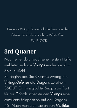
Der erste Vikings-Score holt die Fans von den 
Sitzen, besonders auch im White Out - 
FANBLOCK
3rd Quarter
Nach einer durchwachsenen ersten Hälfte 
meldeten sich die 
Vikings
 eindrucksvoll im 
Spiel zurück!
Zu Beginn des 3rd Quarters zwang die 
Vikings-Defense
 die 
Dragons
 zu einem 
3&OUT. Ein missglückter Snap zum Punt 
für nur 7 Yards schenkte den 
Vikings
 eine 
exzellente Feldposition auf der Dragons 
45. Nach mehreren Läufen von 
Matthias 