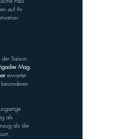
nische Pass 
ffen auf ihr 
tivation.
 der Saison. 
rigadier Mag. 
her
 erwartet. 
m besonderen 
nzigartige 
ig als 
inzug als die 
port, 