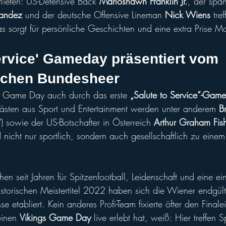
fliefen: US-Defensive Back 
Marloshawn Franklin Jr.
, der spa
nandez
 und der deutsche Offensive Lineman 
Nick Wiens
 tre
 sorgt für persönliche Geschichten und eine extra Prise Mo
ervice' Gameday präsentiert vom 
schen Bundesheer
r Game Day auch durch das erste 
„Salute to Service“-Game
sten aus Sport und Entertainment werden unter anderem 
B
) sowie der US-Botschafter in Österreich 
Arthur Graham Fis
nicht nur sportlich, sondern auch gesellschaftlich zu eine
ehen seit Jahren für Spitzenfootball, Leidenschaft und eine ei
historischen Meistertitel 2022 haben sich die Wiener endgült
e etabliert. Kein anderes Profi-Team fixierte öfter den Finale
inen 
Vikings Game Day
 live erlebt hat, weiß: Hier treffen S