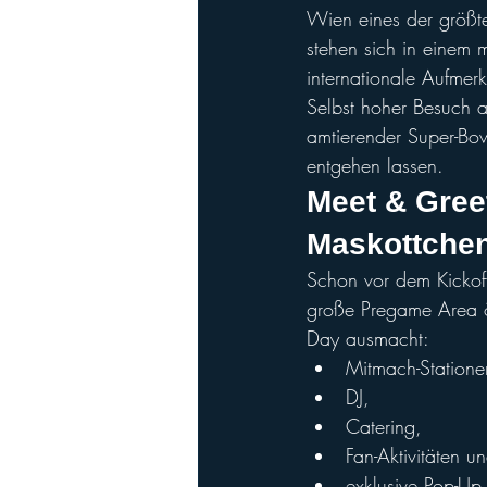
Wien eines der größte
stehen sich in einem
internationale Aufmerk
Selbst hoher Besuch a
amtierender Super-Bowl
entgehen lassen.
Meet & Gree
Maskottche
Schon vor dem Kickof
große Pregame Area ö
Day ausmacht: 
Mitmach-Statione
DJ, 
Catering, 
Fan-Aktivitäten u
exklusive Pop-Up 