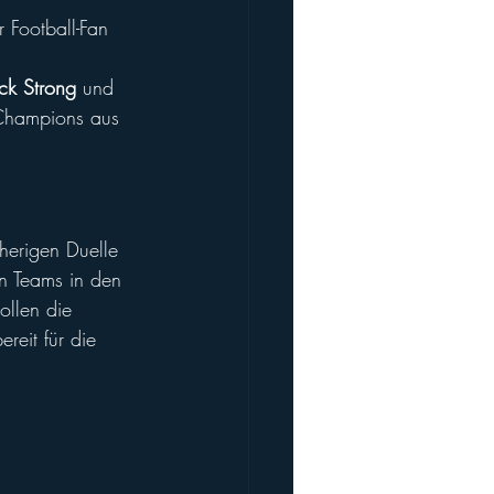
r Football-Fan 
k Strong
 und 
 Champions aus 
herigen Duelle 
n Teams in den 
llen die 
bereit für die 