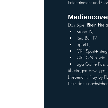
Entertainment und Com
Mediencove
Das Spiel 
Rhein Fire a
Krone TV, 
Red Bull TV, 
Sport1, 
ORF Sport+ stei
ORF ON sowie 
Liga Game Pass 
übertragen bzw. gest
Livebericht, Play by P
Links dazu nachstehe