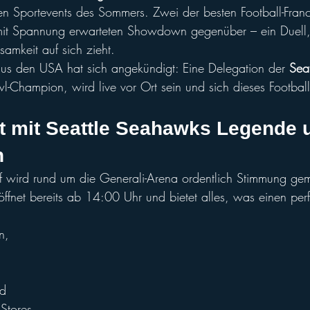
n Sportevents des Sommers. Zwei der besten Football-Franc
 mit Spannung erwarteten Showdown gegenüber – ein Duell,
samkeit auf sich zieht. 
us den USA hat sich angekündigt: Eine Delegation der 
Sea
-Champion, wird live vor Ort sein und sich dieses Football-
t mit Seattle Seahawks Legende 
n
f wird rund um die Generali-Arena ordentlich Stimmung gem
ffnet bereits ab 14:00 Uhr und bietet alles, was einen pe
n, 
nd 
Stores 