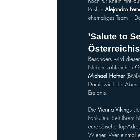
noch für Rhein Fire au
Rusher 
Alejandro Fer
ehemaliges Team – Das
'Salute to S
Österreichi
Besonders wird diese
Neben zahlreichen Gä
Michael Hafner
 (BMLV
Damit wird der Abend 
Ereignis.
Die 
Vienna Vikings
 st
Fankultur. Seit ihrem 
europäische Top-Adress
Wiener. Wer einmal e