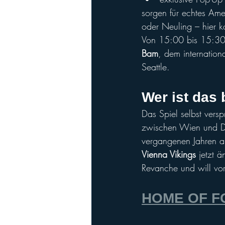
sorgen für echtes Amer
oder Neuling – hier k
Von 15:00 bis 15:30 
Bam
, dem internatio
Seattle.
Wer ist das
Das Spiel selbst vers
zwischen Wien und Düs
vergangenen Jahren a
Vienna Vikings
 jetzt 
Revanche und will vor
HOME OF FO