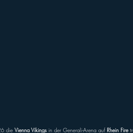
ll of Fame
Vikings abroad
6 die 
Vienna Vikings
 in der Generali-Arena auf 
Rhein Fire
 t