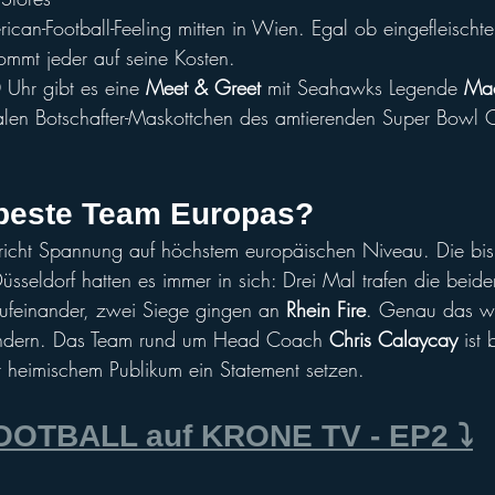
ican-Football-Feeling mitten in Wien. Egal ob eingefleischte
ommt jeder auf seine Kosten. 
Uhr gibt es eine 
Meet & Greet 
mit Seahawks Legende 
Mac
nalen Botschafter-Maskottchen des amtierenden Super Bowl
 beste Team Europas?
pricht Spannung auf höchstem europäischen Niveau. Die bis
seldorf hatten es immer in sich: Drei Mal trafen die beide
ufeinander, zwei Siege gingen an 
Rhein Fire
. Genau das wo
ändern. Das Team rund um Head Coach 
Chris Calaycay
 ist 
 heimischem Publikum ein Statement setzen.
OTBALL auf KRONE TV - EP2 ⤵️