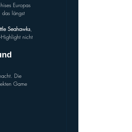
hises Europas 
 das längst 
ttle Seahawks
, 
Highlight nicht 
und 
acht. Die 
rfekten Game 