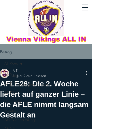
Beitrag
All Posts
A.T.
All Posts
1. Juni
2 Min. Lesezeit
AFLE26: Die 2. Woche
AFLE - The League: Europe
liefert auf ganzer Linie –
AFLE26
Vienna Vikings
die AFLE nimmt langsam
Eventim
Gestalt an
AFC Vienna Vikings
AFL26