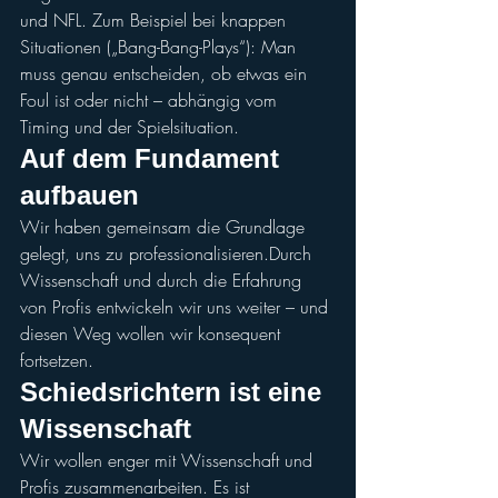
und NFL. Zum Beispiel bei knappen 
Situationen („Bang-Bang-Plays“): Man 
muss genau entscheiden, ob etwas ein 
Foul ist oder nicht – abhängig vom 
Timing und der Spielsituation.
Auf dem Fundament 
aufbauen
Wir haben gemeinsam die Grundlage 
gelegt, uns zu professionalisieren.Durch 
Wissenschaft und durch die Erfahrung 
von Profis entwickeln wir uns weiter – und 
diesen Weg wollen wir konsequent 
fortsetzen.
Schiedsrichtern ist eine 
Wissenschaft
Wir wollen enger mit Wissenschaft und 
Profis zusammenarbeiten. Es ist 