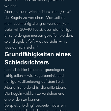
werden.
Aber genauso wichtig ist es, den „Geist“ 
der Regeln zu verstehen. Man soll sie 
nicht übermäßig streng anwenden (kein 
Spiel mit 30–40 Fouls), aber die richtigen 
Entscheidungen müssen getroffen werden.
Grundregel: „Pfeif, was du siehst – nicht, 
was du nicht siehst.“
Grundfähigkeiten eines 
Schiedsrichters
Schiedsrichter brauchen grundlegende 
Fähigkeiten – wie Regelkenntnis und 
richtige Positionierung auf dem Feld.
Aber entscheidend ist die dritte Ebene: 
Die Regeln wirklich zu verstehen und 
anwenden zu können.
Beispiel:„Holding“ bedeutet, dass ein 
Spieler erheblich behindert wird. Aber 