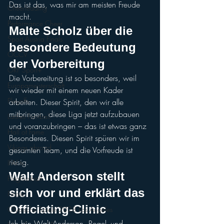
Das ist das, was mir am meisten Freude 
Cheerleading
macht.
Performance Cheer
Malte Scholz über die 
Sport Austria Finals
besondere Bedeutung 
ÖCCV
der Vorbereitung
ORF Sport+
Die Vorbereitung ist so besonders, weil 
Europameisterschaft
wir wieder mit einem neuen Kader 
Playoffs
arbeiten. Dieser Spirit, den wir alle 
mitbringen, diese Liga jetzt aufzubauen 
Ladies Football
und voranzubringen – das ist etwas ganz 
Hall of Fame
Besonderes. Diesen Spirit spüren wir im 
Vikings abroad
gesamten Team, und die Vorfreude ist 
riesig.
IFAF.tv
Walt Anderson stellt 
Flagfootball
sich vor und erklärt das 
Finale
Officiating-Clinic
Olypische Spiele 2028 Los Angeles
Ich bin Walt Anderson, Regel- und 