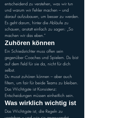
entscheidend zu verstehen, was wir tun 
und warum wir Fehler machen – und 
darauf aufzubauen, um besser zu werden.
Es geht darum, hinter die Abläufe zu 
schauen, anstatt einfach zu sagen: „So 
machen wir das eben.“
Zuhören können
Ein Schiedsrichter muss offen sein 
gegenüber Coaches und Spielern. Du bist 
auf dem Feld für sie da, nicht für dich 
selbst.
Du musst zuhören können – aber auch 
filtern, um fair für beide Teams zu bleiben. 
Das Wichtigste ist Konsistenz: 
Entscheidungen müssen einheitlich sein.
Was wirklich wichtig ist
Das Wichtigste ist, die Regeln zu 
verstehen – und wie sie angewendet 