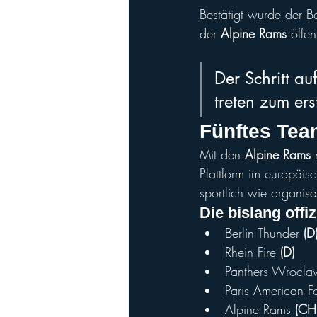
Bestätigt wurde der Bei
der 
Alpine Rams
 öffe
Der Schritt a
treten zum er
Fünftes Tea
Mit den 
Alpine Rams
 
Plattform im europäisc
sportlich wie organisa
Die bislang offi
Berlin Thunder 
(D
Rhein Fire 
(D)
Panthers Wrocla
Paris American F
Alpine Rams 
(CH