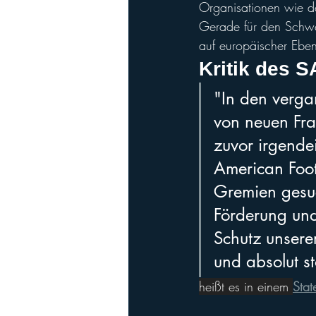
Organisationen wie d
Gerade für den Schwei
auf europäischer Ebe
Kritik des 
"In den verg
von neuen Fra
zuvor irgende
American Foot
Gremien gesuch
Förderung und
Schutz unserer
und absolut s
heißt es in einem 
Stat