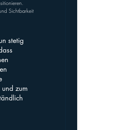
itionieren. 
und Sichtbarkeit 
 stetig 
dass 
hen 
en 
e 
z und zum 
tändlich 