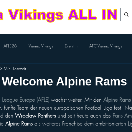
AFLE26
Vienna Vikings
Eventim
AFC Vienna Vikings
3 Min. Lesezeit
rlTV
Kampfmannschaft
Aktion BILLA-Lose
Nachwuchs Footba
 Welcome Alpine Rams
Flag-Herren
Division Team
European League of Football
l League Europe (AFLE)
 wächst weiter. Mit den 
Alpine Rams
zw. fünfte Team der neuen europäischen Football-Liga fest. N
nd den 
Wroclaw Panthers
 und seit heute auch das 
Paris Am
Performance Cheer
Sport Austria Finals
ÖCCV
ORF Spo
ie 
Alpine Rams
 als weiteres Franchise dem ambitionierten Li