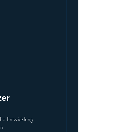
er 
sche Entwicklung 
en 