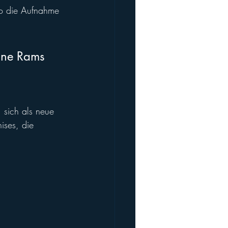
o die Aufnahme 
pine Rams 
, sich als neue 
ises, die 