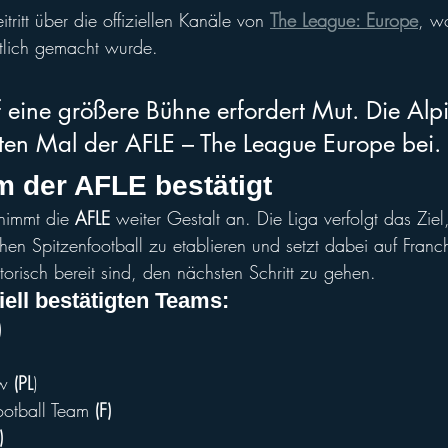
tritt über die offiziellen Kanäle von 
The League: Europe
, w
ntlich gemacht wurde.
uf eine größere Bühne erfordert Mut. Die Al
sten Mal der AFLE – The League Europe bei. 
m der AFLE bestätigt
nimmt die 
AFLE
 weiter Gestalt an. Die Liga verfolgt das Ziel
hen Spitzenfootball zu etablieren und setzt dabei auf Franch
torisch bereit sind, den nächsten Schritt zu gehen.
ziell bestätigten Teams:
)
w
 (PL
)
ootball Team 
(F)
)