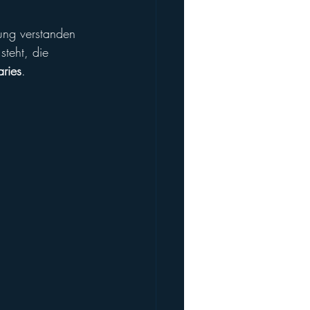
dung verstanden 
steht, die 
ries
.