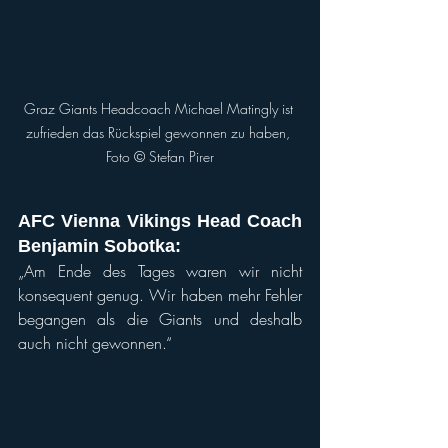
Graz Giants Headcoach Michael Matingly ist 
zufrieden das Rückspiel gewonnen zu haben, 
Foto © Stefan Pirer
AFC Vienna Vikings Head Coach 
Benjamin Sobotka: 
„Am Ende des Tages waren wir nicht 
konsequent genug. Wir haben mehr Fehler 
begangen als die Giants und deshalb 
auch nicht gewonnen.“