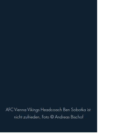
AFC Vienna Vikings Headcoach Ben Sobotka ist 
nicht zufrieden, Foto © Andreas Bischof