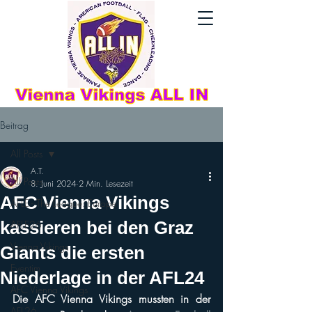
Beitrag
All Posts
A.T.
All Posts
8. Juni 2024
2 Min. Lesezeit
AFC Vienna Vikings
AFLE - The League: Europe
kassieren bei den Graz
AFLE26
Vienna Vikings
Giants die ersten
Eventim
Niederlage in der AFL24
AFC Vienna Vikings
Die AFC Vienna Vikings mussten in der 
AFL26