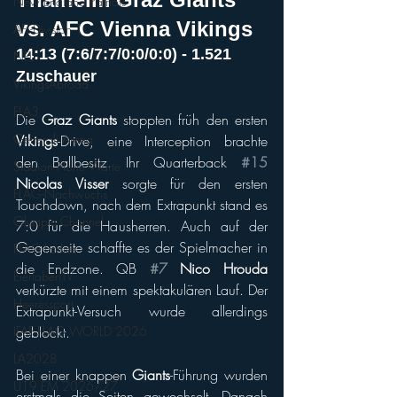
New England Patriots
vs. AFC Vienna Vikings 
AFL-Division 1
14:13 (7:6/7:7/0:0/0:0) - 1.521 
NFL
Zuschauer
VikingsAbroad
FLA3
Die 
Graz Giants
 stoppten früh den ersten 
Generali Arena
Vikings
-Drive, eine Interception brachte 
den Ballbesitz. Ihr Quarterback 
#15
Stadion Hohe Warte
Nicolas Visser
 sorgte für den ersten 
FLAG-Nachwuchs
Touchdown, nach dem Extrapunkt stand es 
Olympic Channel
7:0 für die Hausherren. Auch auf der 
Gegenseite schaffte es der Spielmacher in 
FLAG-Ladies
die Endzone. QB 
#7
 Nico Hrouda
EierlaberlTV
verkürzte mit einem spektakulären Lauf. Der 
Heeressport
Extrapunkt-Versuch wurde allerdings 
geblockt. 
IFAF FLAG WORLD 2026
LA2028
Bei einer knappen 
Giants
-Führung wurden 
U19 EM 2026/27
erstmals die Seiten gewechselt. Danach 