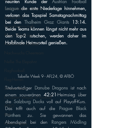
neunten Runde der 
Austrian Football 
League
 die erste Niederlage hinnehmen, 
Footballzentrum Ravelin
verloren das Topspiel Samstagnachmittag 
EierlaberlTV
bei den 
Thalheim Graz Giants
 13:14. 
Kampfmannschaft
Beide Teams können längst nicht mehr aus 
Aktion BILLA-Lose
den Top-2 rutschen, werden daher im 
Halbfinale Heimvorteil genießen. 
Nachwuchs Football
Nachwuchs Cheerteam
Nellie The Elepahnt
FlagFootball
Tabelle Week 9 - AFL24, © AFBÖ
Flag-Herren
Titelverteidiger 
Danube Dragons
 ist nach 
Division Team
einem souveränen 
42:21
-Heimsieg über 
European League of Football
die 
Salzburg Ducks
 voll auf Playoff-Kurs. 
AFBÖ
Das trifft auch auf die 
Prague Black 
IFAF
Panthers
 zu. Sie gewannen das 
Abendspiel bei den 
Rangers Mödling
Nationalteam