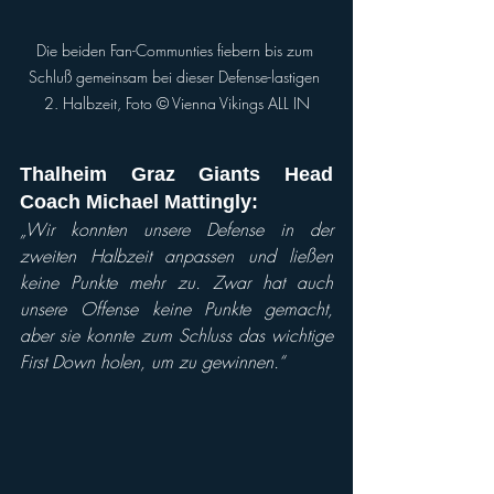
Die beiden Fan-Communties fiebern bis zum 
Schluß gemeinsam bei dieser Defense-lastigen 
2. Halbzeit, Foto © Vienna Vikings ALL IN
Thalheim Graz Giants Head 
Coach Michael Mattingly: 
„Wir konnten unsere Defense in der 
zweiten Halbzeit anpassen und ließen 
keine Punkte mehr zu. Zwar hat auch 
unsere Offense keine Punkte gemacht, 
aber sie konnte zum Schluss das wichtige 
First Down holen, um zu gewinnen.“