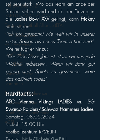
sei sehr stark. Wo das Team am Ende der 
IFAF-EM 2026/27
Saison stehen wird und ob der Einzug in 
IFAF U19-EM 2026/27
die 
Ladies Bowl XXV
 gelingt, kann 
Frickey
European Football Alliance (EFA)
nicht sagen. 
“Ich bin gespannt wie weit wir in unserer 
NW Conference
ersten Saison als neues Team schon sind”.
ES Conference
Weiter fügt er hinzu: 
InterConference
“Das Ziel dieses Jahr ist, dass wir uns jede 
Woche verbessern. Wenn wir dann gut 
NFL FLAG
genug sind, Spiele zu gewinnen, wäre 
Datenpol Arena
das natürlich super.”
Dornbach
South/East Conference
Hardfacts:
AFC Vienna Vikings LADIES vs. SG 
FLA3 Mixed Team
Swarco Raiders/Schwaz Hammers Ladies
North/West Conference
Samstag, 08.06.2024
ACSL
Kickoff 15:00 Uhr
Footballzentrum RAVELIN
oeticket
Tickets: 
bit.ly/TicketVIKLvsRAIL