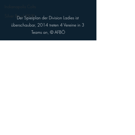
Indianapolis Colts
Silver Bowl XXVIII
Der Spielplan der Division Ladies ist 
überschaubar, 2014 treten 4 Vereine in 3 
Teams an, © AFBÖ
by
Alfred Tkaczuk
Vienna Vikings ALL IN
Herausgeber 
ViennaVikingsALLIN.info
(Quelle: AFC Vienna Vikings)
AFC Vienna Vikings
Ladies Football