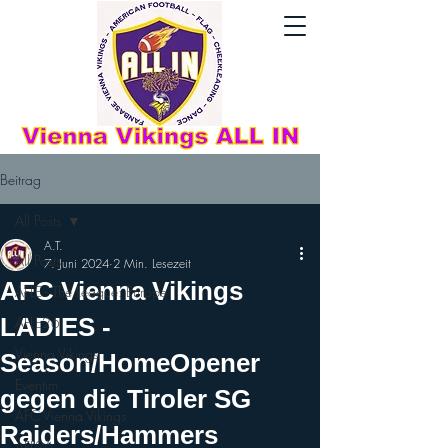
Beitrag
All Posts
A.T.
All Posts
7. Juni 2024
2 Min. Lesezeit
AFC Vienna Vikings
AFLE - The League: Europe
LADIES -
AFLE26
Vienna Vikings
Season/HomeOpener
Eventim
gegen die Tiroler SG
AFC Vienna Vikings
Raiders/Hammers
AFL26