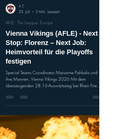
A.T.
23. Juli
3 Min. Lesezeit
AFLE - The League: Europe
Vienna Vikings (AFLE) - Next
Stop: Florenz – Next Job:
Heimvorteil für die Playoffs
festigen
Special Teams Coordinator Marianne Pahkala und
ihre Mannen, Vienna Vikings 2026 Mit dem
überzeugenden 28:16-Auswärtssieg bei Rhein Fire
haben die Vienna Vikings am vergangenen
Wochenende nicht nur ein Ausrufezeichen gesetzt,