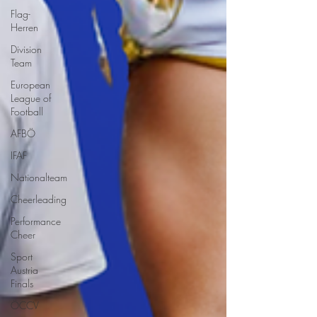
Flag-
Herren
Division
Team
European
League of
Football
AFBÖ
IFAF
Nationalteam
Cheerleading
Performance
Cheer
Sport
Austria
Finals
ÖCCV