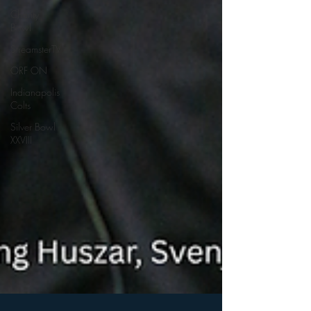
Charity
Bowl
StreamsterTV
ORF ON
Indianapolis
Colts
Silver Bowl
XXVIII