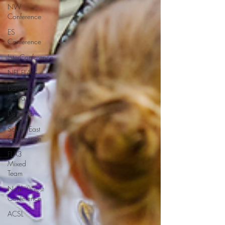
NW
Conference
ES
Conference
InterConference
NFL FLAG
Datenpol
Arena
Dornbach
South/East
Conference
FLA3
Mixed
Team
North/West
Conference
ACSL