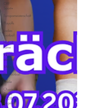
ORF
Sport+
Europameisterschaft
Playoffs
Ladies
Football
Hall of
Fame
Vikings
abroad
IFAF.tv
Flagfootball
Finale
Olypische
Spiele
2028 Los
Angeles