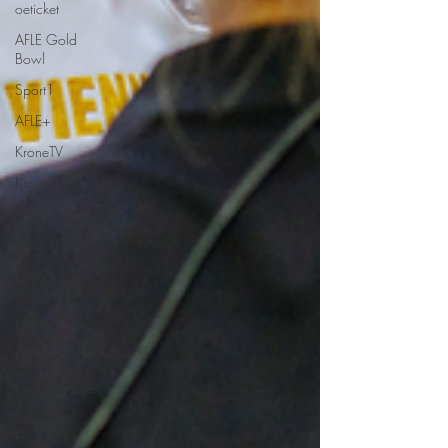
oeticket
AFLE Gold
Bowl
Sport1
AFLE+
KroneTV
KroneTV
ABXLI
RedBullTV
DMC
Germany
Pickem
PolSat
SecondScreen
Sport en
France