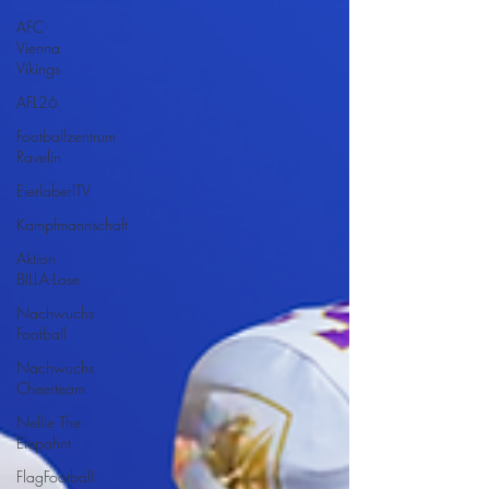
AFC
Vienna
Vikings
AFL26
Footballzentrum
Ravelin
EierlaberlTV
Kampfmannschaft
Aktion
BILLA-Lose
Nachwuchs
Football
Nachwuchs
Cheerteam
Nellie The
Elepahnt
FlagFootball