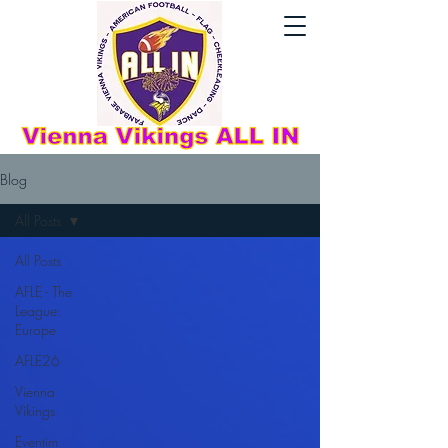
Blog
All Posts
All Posts
AFLE - The
League:
Europe
AFLE26
Vienna
Vikings
Eventim