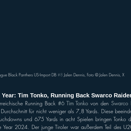
ague Black Panthers US-Import DB 
#8
 Jalen Dennis, Foto ©️ Jalen Dennis, X
e Year: Tim Tonko, Running Back Swarco Raider
reichische Running Back 
#6 Tim Tonko 
von den 
Swarco R
 Durchschnitt für nicht weniger als 7,8 Yards. Diese beeindr
ouchdowns und 675 Yards in acht Spielen bringen Tonko d
e Year 2024. Der junge Tiroler war außerdem Teil des U20