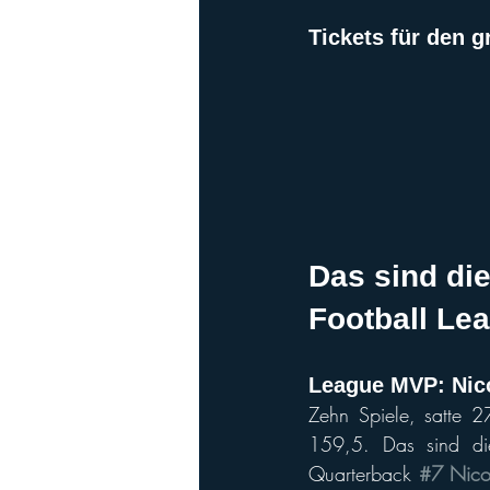
Playoffs
Ladies Football
Ha
Tickets für den g
Das sind di
Football Le
League MVP: Nic
Zehn Spiele, satte 2
159,5. Das sind di
Quarterback 
#7 Nico