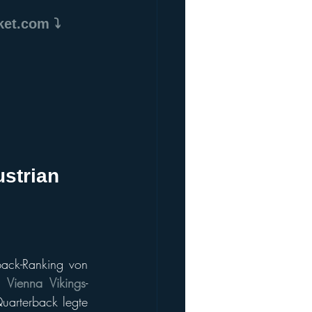
ket.com ⤵️
strian 
ack-Ranking von 
 Vienna Vikings
-
uarterback legte 