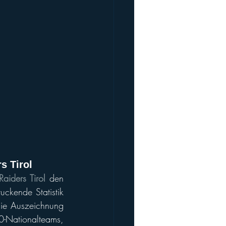
s Tirol
aiders Tirol
 den 
uckende Statistik 
ie Auszeichnung 
-Nationalteams, 