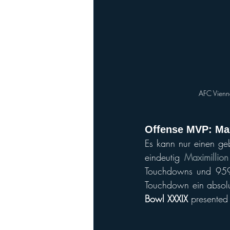
AFC Vienn
Offense MVP: Max
Es kann nur einen ge
eindeutig 
Maximillion
Touchdowns und 959 
Touchdown ein absolut
Bowl XXXIX
 presented