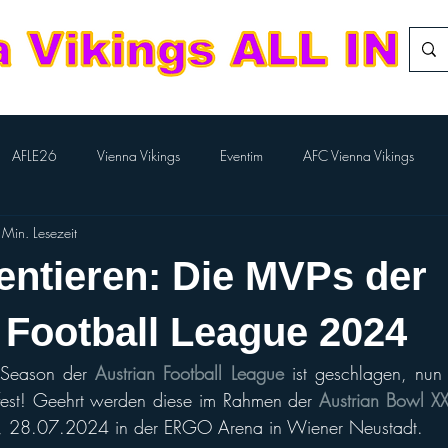
AFLE26
Vienna Vikings
Eventim
AFC Vienna Vikings
 Min. Lesezeit
rlTV
Kampfmannschaft
Aktion BILLA-Lose
Nachwuchs Footba
entieren: Die MVPs der
Flag-Herren
Division Team
European League of Football
 Football League 2024
 Season der 
Austrian Football League
 ist geschlagen, nun
Performance Cheer
Sport Austria Finals
ÖCCV
ORF Spo
est! Geehrt werden diese im Rahmen der 
Austrian Bowl XX
, 28.07.2024 in der ERGO Arena in Wiener Neustadt.