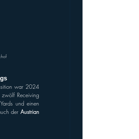
chof
ngs
sition war 2024 
 zwölf Receiving 
Yards und einen 
auch der 
Austrian 