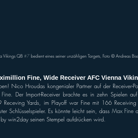
a Vikings QB 
#7
 bedient eines seiner unzähligen Targets, Foto ©️ Andreas Bis
imillion Fine, Wide Receiver AFC Vienna Viki
ben! Nico Hroudas kongenialer Partner auf der Receiver-Po
 Fine
. Der Import-Receiver brachte es in zehn Spielen auf
Receving Yards, im Playoff war Fine mit 166 Receiving 
er Schlüsselspieler. Es könnte leicht sein, dass 
Max Fine
 
 by win2day seinen Stempel aufdrücken wird.