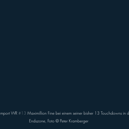
-Import WR 
#13
 Maximillion Fine bei einem seiner bisher 13 Touchdowns in 
Endszone, Foto ©️ Peter Kramberger