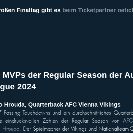
ll of Fame
Vikings abroad
roßen Finaltag gibt es 
beim Ticketpartner oetic
e MVPs der Regular Season der Au
ague 2024
o Hrouda, Quarterback AFC Vienna Vikings
7 Passing Touchdowns und ein durchschnittliches Quarterb
e eindrucksvollen Zahlen der Regular Season von 
AFC
 Hrouda
. Der Spielmacher der Vikings und Nationalteam-Q