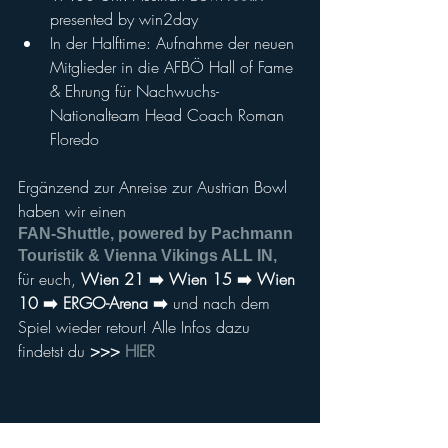
presented by win2day
In der Halftime: Aufnahme der neuen 
Mitglieder in die AFBÖ Hall of Fame 
& Ehrung für Nachwuchs-
Nationalteam Head Coach Roman 
Floredo
Ergänzend zur Anreise zur Austrian Bowl 
haben wir einen
FAN-Shuttle, powered by Pachmann 
Touristik & Vienna Vikings ALL IN,
für euch, 
Wien 21 ➡️ Wien 15 ➡️ Wien 
10 ➡️ ERGO-Arena ➡️
 und nach dem 
Spiel wieder retour! Alle Infos dazu 
findetst du
 >>> 
HIER