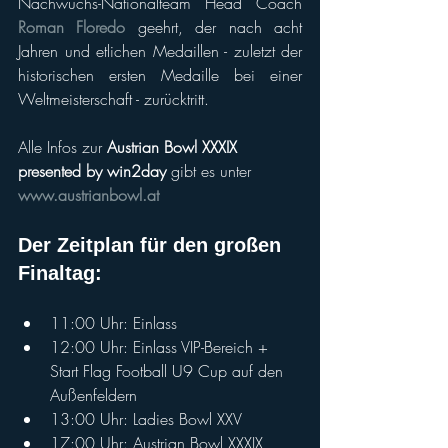
Nachwuchs-Nationalteam Head Coach 
Roman Floredo
 geehrt, der nach acht 
Jahren und etlichen Medaillen - zuletzt der 
historischen ersten Medaille bei einer 
Weltmeisterschaft - zurücktritt.
Alle Infos zur 
Austrian Bowl XXXIX 
presented by win2day
 gibt es unter 
www.austrianbowl.at
Der Zeitplan für den großen 
Finaltag:
11:00 Uhr: Einlass
12:00 Uhr: Einlass VIP-Bereich + 
Start Flag Football U9 Cup auf den 
Außenfeldern
13:00 Uhr: Ladies Bowl XXV
17:00 Uhr: Austrian Bowl XXXIX 