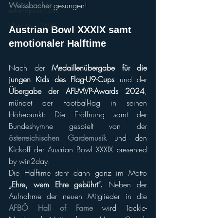
Weissbacher
 gesungen!
Indianapolis Colts
Silver Bowl XXVIII
Austrian Bowl XXXIX samt 
emotionaler Halftime
Nach der 
Medaillenübergabe für die 
jungen Kids des Flag-U9-Cups
 und der 
Übergabe der AFL-MVP-Awards 2024
, 
mündet der Football-Tag in seinen 
Höhepunkt: Die Eröffnung samt der 
Bundeshymne gespielt von der 
österreichischen Gardemusik
 und den 
Kickoff der Austrian Bowl XXXIX presented 
by win2day.
Die Halftime steht dann ganz im Motto 
„Ehre, wem Ehre gebührt“.
 Neben der 
Aufnahme der neuen Mitglieder in die 
AFBÖ Hall of Fame
 wird Tackle-