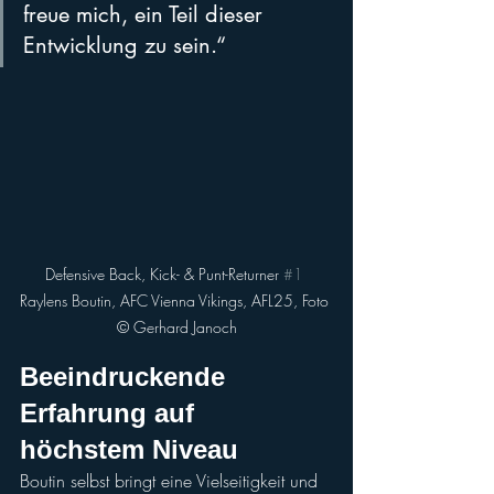
freue mich, ein Teil dieser 
Entwicklung zu sein.“
Defensive Back, Kick- & Punt-Returner 
#1
Raylens Boutin, AFC Vienna Vikings, AFL25, Foto 
©️ Gerhard Janoch
Beeindruckende 
Erfahrung auf 
höchstem Niveau
Boutin selbst bringt eine Vielseitigkeit und 