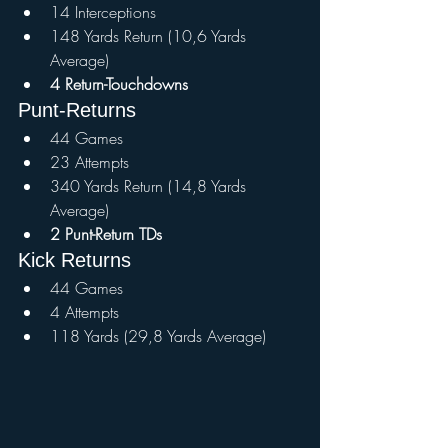
14 Interceptions
148 Yards Return (10,6 Yards 
Average)
4 Return-Touchdowns
Punt-Returns
44 Games
23 Attempts
340 Yards Return (14,8 Yards 
Average)
2 Punt-Return TDs
Kick Returns
44 Games
4 Attempts
118 Yards (29,8 Yards Average)