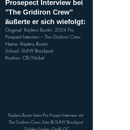
Prosepect Interview bei 
"The Gridiron Crew" 
äußerte er sich wiefolgt:
Original: 
Raylens Boutin: 2024 Pro 
Prospect Interview – The Gridiron Crew
Name: Raylens Boutin
School: SUNY Brockport 
Position: CB/Nickel
Raylens Boutin beim Pro Prosect Interview mit 
The Gridiron Crew, Foto ©️ SUNY Brockport 
Golden Eagles, Grafik GC