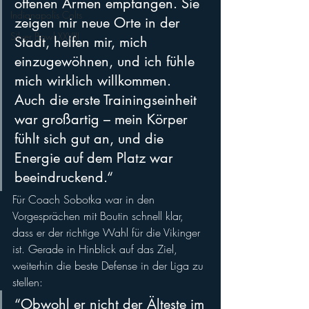
offenen Armen empfangen. Sie 
Indianapolis Colts
zeigen mir neue Orte in der 
Silver Bowl XXVIII
Stadt, helfen mir, mich 
einzugewöhnen, und ich fühle 
mich wirklich willkommen. 
Auch die erste Trainingseinheit 
war großartig – mein Körper 
fühlt sich gut an, und die 
Energie auf dem Platz war 
beeindruckend.“
Für Coach Sobotka war in den 
Vorgesprächen mit Boutin schnell klar, 
dass er der richtige Wahl für die Vikinger 
ist. Gerade in Hinblick auf das Ziel, 
weiterhin die beste Defense in der Liga zu 
stellen: 
“Obwohl er nicht der Älteste im 