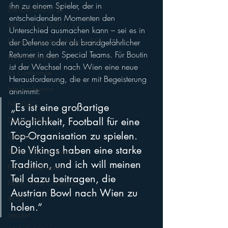
ihn zu einem Spieler, der in 
IFAF-EM 2026/27
entscheidenden Momenten den 
IFAF U19-EM 2026/27
Unterschied ausmachen kann – sei es in 
European Football Alliance (EFA)
der Defense oder als brandgefährlicher 
Returner in den Special Teams. Für Boutin 
NW Conference
ist der Wechsel nach Wien eine neue 
ES Conference
Herausforderung, die er mit Begeisterung 
InterConference
annimmt: 
NFL FLAG
„Es ist eine großartige 
Datenpol Arena
Möglichkeit, Football für eine 
Top-Organisation zu spielen. 
Dornbach
Die Vikings haben eine starke 
South/East Conference
Tradition, und ich will meinen 
FLA3 Mixed Team
Teil dazu beitragen, die 
North/West Conference
Austrian Bowl nach Wien zu 
ACSL
holen.“
oeticket