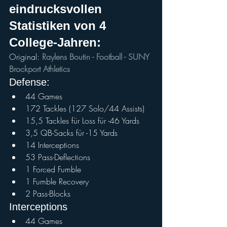
eindrucksvollen 
Statistiken von 4 
College-Jahren:
Original:
Raylens Boutin - Football - SUNY 
Brockport Athletics
Defense:
44 Games
172 Tackles (127 Solo/44 Assists)
15,5 Tackles für Loss für -46 Yards
3,5 QB-Sacks für -15 Yards
14 Interceptions
53 Pass-Deflections
1 Forced Fumble
1 Fumble Recovery
2 Pass-Blocks
Interceptions
44 Games