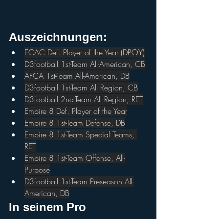
Auszeichnungen:
ECAC Def. Player of the Year (DPOY)
D3football 1st-Team All-American, CB
AFCA 1st-Team All-American, DB
D3football 1st-Team All Region, CB
D3football 2nd-Team All Region, RET
Empire 8 Def. Player of the Year
Empire 8 1st-Team Defense, DB
Empire 8 1st-Team Special Teams, 
RET
Empire 8 1st-Team Offense, All-
Purpose
D3football 1st-Team Preseason All-
American, DB
In seinem Pro 