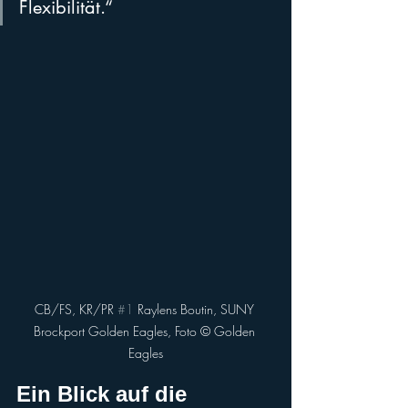
Flexibilität.“
CB/FS, KR/PR 
#1
 Raylens Boutin, SUNY 
Brockport Golden Eagles, Foto ©️ Golden 
Eagles
Ein Blick auf die 