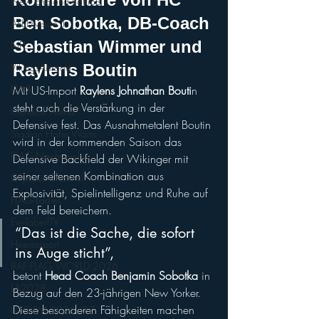
New England Patriots
Ben Sobotka, DB-Coach 
AFL-Division 1
Sebastian Wimmer und 
NFL
VikingsAbroad
Raylens Boutin
FLA3
Mit US-Import 
Raylens Johnathan Bouti
n 
steht auch die Verstärkung in der 
Generali Arena
Defensive fest. Das Ausnahmetalent Boutin 
Stadion Hohe Warte
wird in der kommenden Saison das 
FLAG-Nachwuchs
Defensive Backfield der Wikinger mit 
seiner seltenen Kombination aus 
Olympic Channel
Explosivität, Spielintelligenz und Ruhe auf 
FLAG-Ladies
dem Feld bereichern. 
EierlaberlTV
“Das ist die Sache, die sofort 
Heeressport
ins Auge sticht”, 
IFAF FLAG WORLD 2026
betont 
Head Coach Benjamin Sobotka 
in 
LA2028
Bezug auf den 23-jährigen New Yorker.
Diese besonderen Fähigkeiten machen 
U19 EM 2026/27