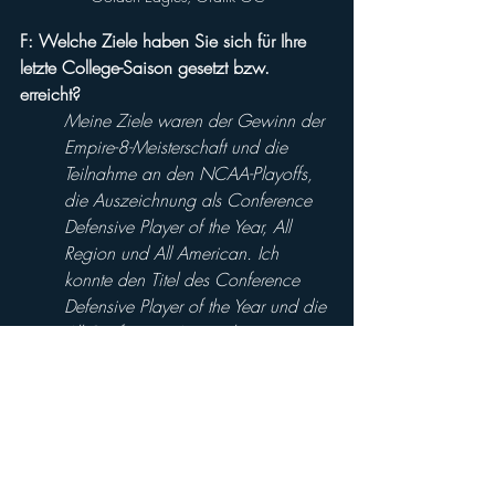
F: Welche Ziele haben Sie sich für Ihre 
letzte College-Saison gesetzt bzw. 
erreicht?
Meine Ziele waren der Gewinn der 
Empire-8-Meisterschaft und die 
Teilnahme an den NCAA-Playoffs, 
die Auszeichnung als Conference 
Defensive Player of the Year, All 
Region und All American. Ich 
konnte den Titel des Conference 
Defensive Player of the Year und die 
All-Conference-Auszeichnung 
gewinnen. Ich warte noch auf die 
Bekanntgabe der All-Region und All-
American Awards.
F: Was würden Ihre Trainer und Mitspieler 
über Sie als Spielertyp sagen?
Ich denke, sie würden sagen, dass 