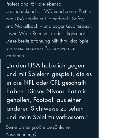
Professionalität, die ebenso 
beeindruckend ist. Während seiner Zeit in 
den USA spielte er Cornerback, Safety 
und Nickelback – und sogar Quarterback 
sowie Wide Receiver in der Highschool. 
Diese breite Erfahrung hilft ihm, das Spiel 
aus verschiedenen Perspektiven zu 
verstehen: 
„In den USA habe ich gegen 
und mit Spielern gespielt, die es 
in die NFL oder CFL geschafft 
haben. Dieses Niveau hat mir 
geholfen, Football aus einer 
anderen Sichtweise zu sehen 
und mein Spiel zu verbessern.“
Seine bisher größte persönliche 
Auszeichnung? 