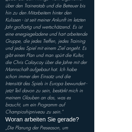
über den Trainerstab und die Betreuer bis 
hin zu den Mitarbeitern hinter den 
Kulissen - ist seit meiner Ankunft im letzten 
Jahr großartig und wertschätzend. Es ist 
eine energiegeladene und hart arbeitende 
Gruppe, die jedes Treffen, jedes Training 
und jedes Spiel mit einem Ziel angeht. Es 
gibt einen Plan und man spürt die Kultur, 
die Chris Calaycay über die Jahre mit der 
Mannschaft aufgebaut hat. Ich habe 
schon immer den Einsatz und die 
Intensität des Spiels in Europa bewundert - 
jetzt Teil davon zu sein, bestärkt mich in 
meinem Glauben an das, was es 
braucht, um ein Programm auf 
Champioshipniveau zu sein."
Woran arbeiten Sie gerade?
„Die Planung der Preseason, um 