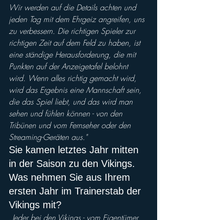
Wir werden auf die Details achten und 
jeden Tag mit dem Ehrgeiz angreifen, uns 
zu verbessern. Die richtigen Spieler zur 
richtigen Zeit auf dem Feld zu haben, ist 
eine ständige Herausforderung, die mit 
Punkten auf der Anzeigetafel belohnt 
wird. Wenn alles richtig gemacht wird, 
wird das Ergebnis eine Mannschaft sein, 
die das Spiel liebt, und das wird man 
sehen und fühlen können - von den 
Tribünen und vom Fernseher oder den 
Streaming-Geräten aus."
Sie kamen letztes Jahr mitten 
in der Saison zu den Vikings. 
Was nehmen Sie aus Ihrem 
ersten Jahr im Trainerstab der 
Vikings mit?
„Jeder bei den Vikings - vom Eigentümer 