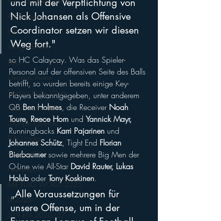
und mit der Verpflichtung von 
New England Patriots
Nick Johansen als Offensive 
AFL-Division 1
Coordinator setzen wir diesen 
NFL
Weg fort." 
VikingsAbroad
so HC Calaycay. Was das Spieler-
FLA3
Personal auf der offensiven Seite des Balls 
Generali Arena
betrifft, so wurden bereits einige Key-
Stadion Hohe Warte
Players bekanntgegeben, unter anderem 
QB 
Ben Holmes
, die Receiver 
Noah 
FLAG-Nachwuchs
Toure, Reece Horn 
und 
Yannick Mayr,
Olympic Channel
Runningbacks 
Karri Pajarinen 
und
FLAG-Ladies
Johannes Schütz
, Tight End 
Florian 
Bierbaumer
 sowie mehrere Big Men der 
EierlaberlTV
O-Line wie All-Star 
David Rauter, Lukas 
Heeressport
Holub
 oder 
Tony Koskinen
.
IFAF FLAG WORLD 2026
„Alle Voraussetzungen für 
LA2028
unsere Offense, um in der 
U19 EM 2026/27