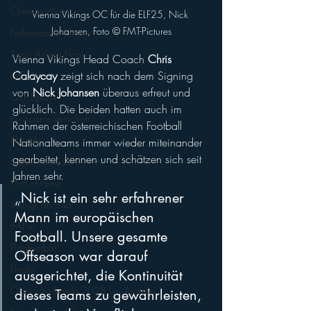
Cheerleading
Vienna Vikings OC für die ELF25, Nick 
Johansen, Foto ©️ FMT-Pictures
Performance Cheer
Sport Austria Finals
Vienna Vikings Head Coach 
Chris 
Calaycay
 zeigt sich nach dem Signing 
ÖCCV
von 
Nick Johansen
 überaus erfreut und 
ORF Sport+
glücklich. Die beiden hatten auch im 
Europameisterschaft
Rahmen der österreichischen Football 
Playoffs
Nationalteams immer wieder miteinander 
gearbeitet, kennen und schätzen sich seit 
Ladies Football
Jahren sehr.
Hall of Fame
„Nick ist ein sehr erfahrener 
Vikings abroad
Mann im europäischen 
IFAF.tv
Football. Unsere gesamte 
Flagfootball
Offseason war darauf 
Finale
ausgerichtet, die Kontinuität 
Olypische Spiele 2028 Los Angeles
dieses Teams zu gewährleisten, 