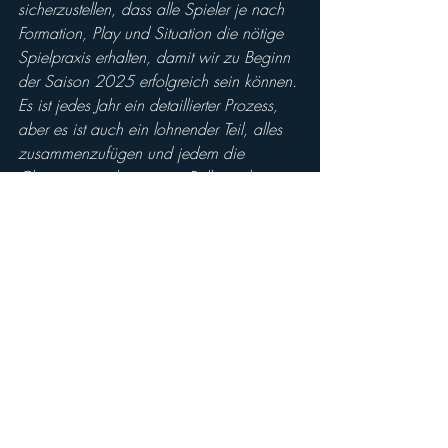
sicherzustellen, dass alle Spieler je nach 
Formation, Play und Situation die nötige 
Spielpraxis erhalten, damit wir zu Beginn 
der Saison 2025 erfolgreich sein können. 
Es ist jedes Jahr ein detaillierter Prozess, 
aber es ist auch ein lohnender Teil, alles 
zusammenzufügen und jedem die 
Chance zu geben, seine Rolle in der 
Offensive zu spielen“.