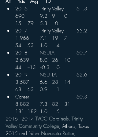
Att	Yds	Avg	  TD
2016	Trinity Valley	61.3	
690		9.2	9	0		
15	79	5.3     0
2017	Trinity Valley	55.2	
1,966	7.1	19	7		
54	53	1.0	   4
2018	NSULA		60.7	
2,639	8.0	26	10		
44	−13	−0.3	   0
2019	NSU	LA		62.6	
3,587	6.6	28	14		
68	63	0.9	   1
Career				60.3	
8,882	7.3	82	31		
181	182	1.0	   5
2016 - 2017 
TVCC Cardinals
, 
Trinity 
Valley Community College
, Athens, Texas
2015 und früher 
Navasota Rattler
, 