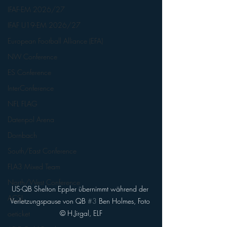
IFAF-EM 2026/27
IFAF U19-EM 2026/27
European Football Alliance (EFA)
NW Conference
ES Conference
InterConference
NFL FLAG
Datenpol Arena
Dornbach
South/East Conference
FLA3 Mixed Team
North/West Conference
US-QB Shelton Eppler übernimmt während der 
ACSL
Verletzungspause von QB 
#3
 Ben Holmes, Foto 
© H.Jirgal, ELF
oeticket