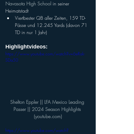
Navasota High School
 in seiner 
Heimatstadt
Viertbester QB aller Zeiten, 159 TD-
Pässe und 12.245 Yards (davon 71 
TD in nur 1 Jahr)
Highlightvideos:
https://www.youtube.com/watch?v=6eRak-
SDa50
Shelton Eppler || LFA Mexico Leading 
Passer || 2024 Season Highlights 
(
youtube.com
)
https://www.youtube.com/watch?