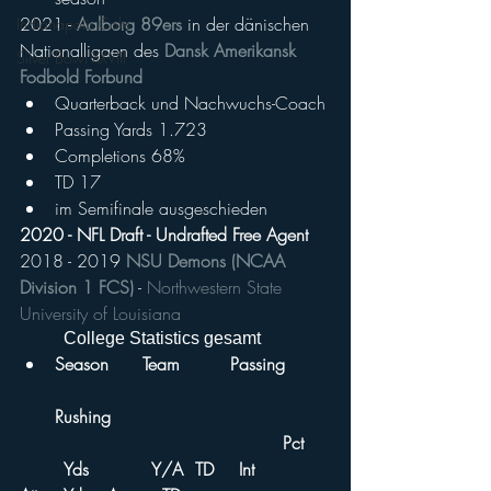
2021 - 
Aalborg 89ers
 in der dänischen 
Indianapolis Colts
Nationalligaen des 
Dansk Amerikansk 
Silver Bowl XXVIII
Fodbold Forbund
Quarterback und Nachwuchs-Coach
Passing Yards 1.723
Completions 68%
TD 17 
im Semifinale ausgeschieden
2020 - NFL Draft - Undrafted Free Agent
2018 - 2019 
NSU Demons (NCAA 
Division 1 FCS)
 - 
Northwestern State 
University of Louisiana
	College Statistics gesamt
Season	Team		Passing	
Rushing
						Pct	
	Yds		Y/A	TD	Int		