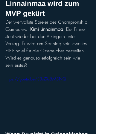
Linnainmaa wird zum 
MVP gekürt
Der wertvollste Spieler des Championship 
Games war 
Kimi Linnainmaa
. Der Finne 
steht wieder bei den Vikingern unter 
Vertrag. Er wird am Sonntag sein zweites 
ELF-Finalel für die Österreicher bestreiten. 
Wird es genauso erfolgreich sein wie 
sein erstes?
https://youtu.be/E3sZXs5M5NQ