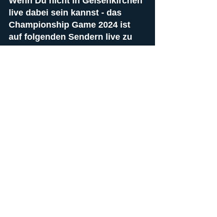
Wenn Du nicht in Gelsenkirchen 
live dabei sein kannst - das 
Championship Game 2024 ist 
auf folgenden Sendern live zu 
sehen:
ORF Sport +
PULS 24
ProSieben
Livestream (free) gibt es hier:
on.orf.at
puls24.at
joyn.at
ran.de
und auf dem ELF-Gamepass ⤵️
bit.ly/StreamELFCG24
by