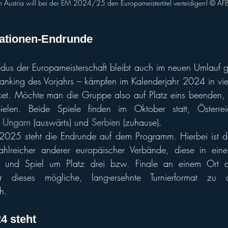
am Austria will bei der EM 2024/25 den Europameistertitel verteidigen! © A
Nationen-Endrunde
s der Europameisterschaft bleibt auch im neuen Umlauf gl
nking des Vorjahrs – kämpfen im Kalenderjahr 2024 in vie
cket. Möchte man die Gruppe also auf Platz eins beenden, 
elen. Beide Spiele finden im Oktober statt, Österre
 
Ungarn
 (auswärts) und 
Serbien
 (zuhause).
hlreicher anderer europäischer Verbände, diese in eine
ali und Spiel um Platz drei bzw. Finale an einem Ort a
r dieses mögliche, lang-ersehnte Turnierformat zu qual
h.
4 steht