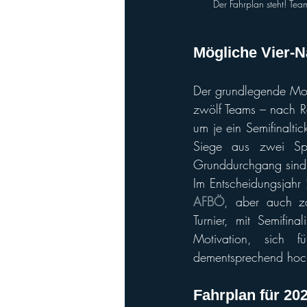
Der Fahrplan steht! Te
Mögliche Vier-
Der grundlegende Modu
zwölf Teams – nach Ra
um je ein Semifinalti
Siege aus zwei Spi
Grunddurchgang sind
AFBÖ
, aber auch za
Turnier, mit Semifin
Motivation, sich fü
dementsprechend hoc
Fahrplan für 202