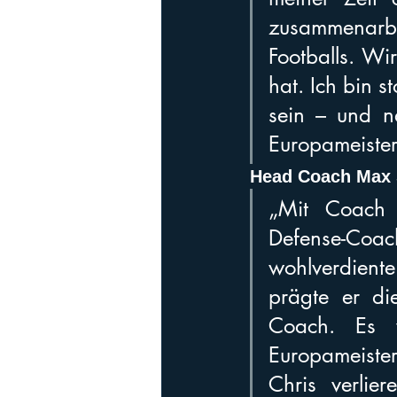
zusammenarbei
Footballs. Wi
hat. Ich bin s
sein – und na
Europameister
Head Coach Max 
„Mit Coach 
Defense-Coach
wohlverdiente
prägte er di
Coach. Es 
Europameister
Chris verlie