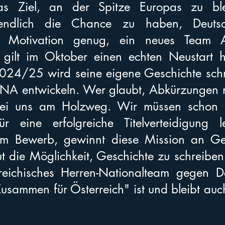
as Ziel, an der Spitze Europas zu ble
g endlich die Chance zu haben, Deutsc
st Motivation genug, ein neues Team Au
 gilt im Oktober einen echten Neustart hi
024/25 wird seine eigene Geschichte schr
DNA entwickeln. Wer glaubt, Abkürzungen 
bei uns am Holzweg. Wir müssen schon 
ür eine erfolgreiche Titelverteidigung l
im Bewerb, gewinnt diese Mission an Ge
t die Möglichkeit, Geschichte zu schreiben 
reichisches Herren-Nationalteam gegen De
sammen für Österreich" ist und bleibt auch