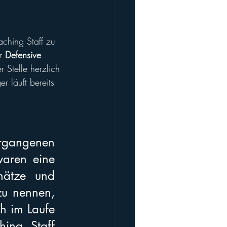
ching Staff zu 
r 
Defensive 
 Stelle herzlich 
 läuft bereits 
rgangenen 
aren eine 
hätze und 
zu nennen, 
h im Laufe 
ing Staff 