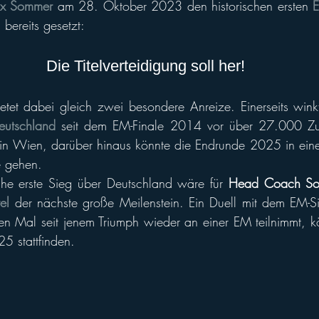
x Sommer
 am 28. Oktober 2023 den historischen ersten 
E
ll of Fame
Vikings abroad
 bereits gesetzt: 
Die Titelverteidigung soll her!
ietet dabei gleich zwei besondere Anreize. Einerseits wink
eutschland
 seit dem EM-Finale 2014 vor über 27.000 Zus
 in Wien, darüber hinaus könnte die Endrunde 2025 in ein
e gehen.
sche erste Sieg über Deutschland wäre für 
Head Coach S
el
 der nächste große Meilenstein. Ein Duell mit dem EM-S
en Mal seit jenem Triumph wieder an einer EM teilnimmt, 
5 stattfinden.