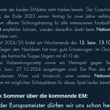
erste der beiden EM-Jahre steht hierbei bereits. Der Coachi
,
m offenen Sichtungstraining für alle interessierten Footballs
t
 empfehlen können, werden daraufhin direkt beim 
Nation
abei sein.
 EM 2024/25 findet am Wochenende des 
12. bzw. 13.1
 Gegen den Nachbarn hat man gute Erinnerungen: Im Grun
die heimische Truppe Ungarn mit 41:0 ab.
res Vorbereitungscamp sowie ein Heimspiel gegen Se
 bzw. 27.10.2024 ausgetragen wird. Der Plan des AFB
sräumen Wien und Innsbruck, eine weitere 
Nationa
e mit möglichen Schauplätzen für dieses Spiel laufen bereit
x Sommer über die kommende EM: 
der Europameister dürfen wir uns schon he