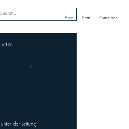
Blog
Start
Anmelden
AFL26
ll
Nachwuchs Cheerteam
AFBÖ
IFAF
rt+
Europameisterschaft
nter der Leitung 