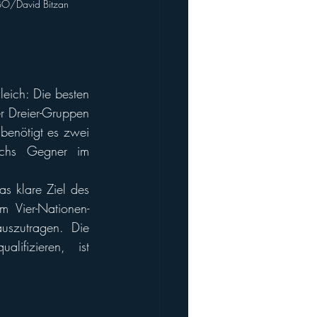
FBÖ/David Bitzan
eich: Die besten 
r Dreier-Gruppen 
benötigt es zwei 
ichs Gegner im 
Im Entscheidungsjahr 2025 steht die Endrunde auf dem Programm. Hierbei ist das klare Ziel des 
m Vier-Nationen-
uszutragen. Die 
ifizieren, ist 