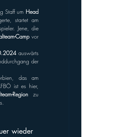
ng Staff um 
Head 
 der Ende 2023 seinen Vertrag für zwei Jahre verlängerte, startet am 
pieler. Jene, die 
alteam-Camp
 vor 
0.2024 
auswärts 
ddurchgang der 
rbien, das am 
Ö ist es hier, 
lteam-Region
 zu 
s.
uer wieder 