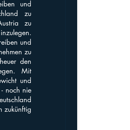
iben und 
hland zu 
stria zu 
nzulegen. 
eiben und 
nehmen zu 
heuer den 
egen. Mit 
wicht und 
- noch nie 
utschland 
 zukünftig 