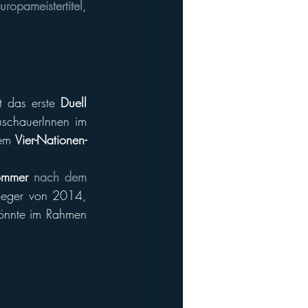
uropameistertitel
, 
t das erste 
Duell 
chauerInnen im 
em 
Vier-Nationen-
ommer 
nach dem 
ieger von 2014, 
könnte im Rahmen 