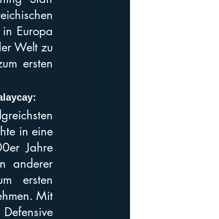
ichischen 
 in Europa 
er Welt zu 
zum ersten 
laycay: 
eichsten 
te in eine 
0er Jahre 
n anderer 
m ersten 
ehmen. Mit 
Defensive 