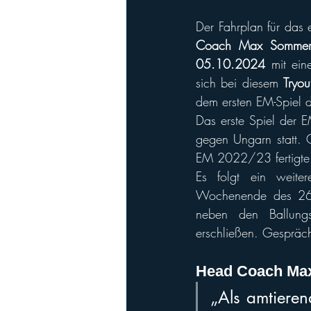
Der Fahrplan für das 
Coach Max Sommer
05.10.2024
 mit eine
sich bei diesem 
Tryou
dem ersten EM-Spiel d
Das erste Spiel der
gegen Ungarn statt.
EM 2022/23 fertigte 
Es folgt ein weite
Wochenende des 26.
neben den Ballung
erschließen. Gespräch
Head Coach Ma
„Als amtieren