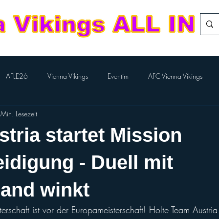
AFLE26
Vienna Vikings
Eventim
AFC Vienna Vikings
Min. Lesezeit
rlTV
Kampfmannschaft
Aktion BILLA-Lose
Nachwuchs Footba
tria startet Mission
Flag-Herren
Division Team
European League of Football
eidigung - Duell mit
and winkt
Performance Cheer
Sport Austria Finals
ÖCCV
ORF Spo
schaft ist vor der Europameisterschaft! Holte Team Austria u