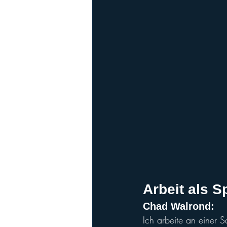
Arbeit als S
Chad Walro
nd:
Ich arbeite an einer S