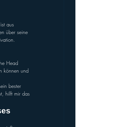
ist aus 
en über seine 
ivation.
lche Head 
en können und 
ein bester 
 hilft mir das 
s
es