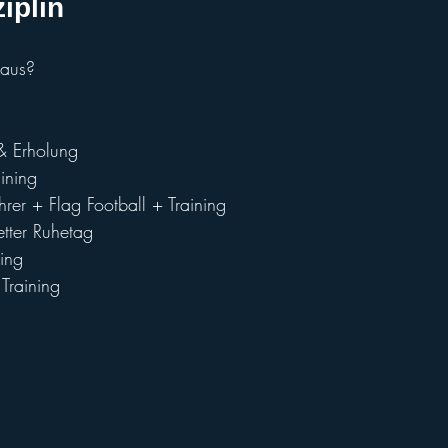
ziplin
 aus?
& Erholung
ining
hrer + Flag Football + Training
tter Ruhetag
ning
 Training