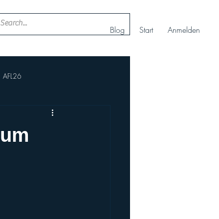
Blog
Start
Anmelden
AFL26
ll
Nachwuchs Cheerteam
 Zum
AFBÖ
IFAF
rt+
Europameisterschaft