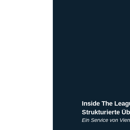
Playoffs
Ladies Football
Ha
Inside The Leag
Strukturierte Ü
Ein Service von Vie