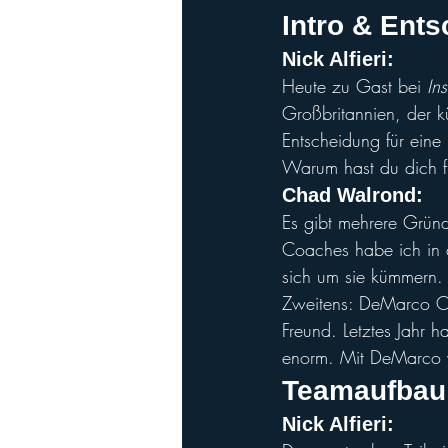
Intro & Ent
Nick Alfieri:
Heute zu Gast bei 
In
Großbritannien, der k
Entscheidung für eine 
Warum hast du dich f
Chad Walrond:
Es gibt mehrere Gründ
Coaches habe ich in d
sich um sie kümmern. 
Zweitens: DeMarco Orti
Freund. Letztes Jahr h
enorm. Mit DeMarco w
Teamaufbau 
Nick Alfieri
: