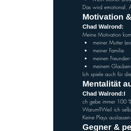
Das wird emotional. A
Motivation &
Chad Walron
d:
Meine Motivation ko
meiner Mutter (ex
meiner Familie
meinen Freunden (
meinem Glauben
Ich spiele auch für di
Mentalität a
Chad Walro
nd:I
ch gebe immer 100 %,
Warum?Weil ich selbst
Keine Plays auslassen
Gegner & pe