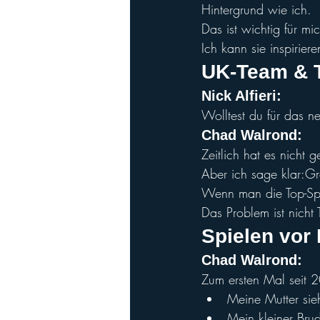
Hintergrund wie ich.
Das ist wichtig für m
Ich kann sie inspirier
UK-Team & T
Nick Alfi
eri:
Wolltest du für das n
Chad Walro
nd:
Zeitlich hat es nicht g
Aber ich sage klar:Gr
Wenn man die Top-Spi
Das Problem ist nicht
Spielen vor
Chad Walron
d:
Zum ersten Mal seit 
Meine Mutter sieh
Mein kleiner Bru