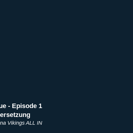
ll of Fame
Vikings abroad
ue - Episode 1
bersetzung
nna Vikings ALL IN