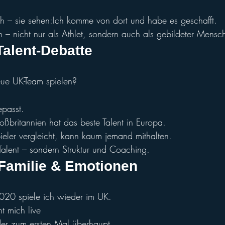
ich – sie sehen:Ich komme von dort und habe es geschafft.
en – nicht nur als Athlet, sondern auch als gebildeter Mensc
alent-D
ebatte
eue UK-Team spielen?
epasst.
oßbritannien hat das beste Talent in Europa.
eler vergleicht, kann kaum jemand mithalten.
 Talent – sondern Struktur und Coaching.
 Fam
ilie & Emotionen
2020 spiele ich wieder im UK.
t mich live
der zum ersten Mal überhaupt