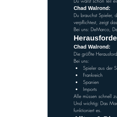
Du warst schon Teil e
Chad Walrond
:
Du brauchst Spieler, 
verpflichtest, zeigt d
Bei uns: DeMarco, Dev
Herausford
Chad Walron
d:
Die größte Herausford
Bei uns:
Spieler aus der 
Frankreich
Spanien
Imports
Alle müssen schnell 
Und wichtig: Das Man
funktioniert es.