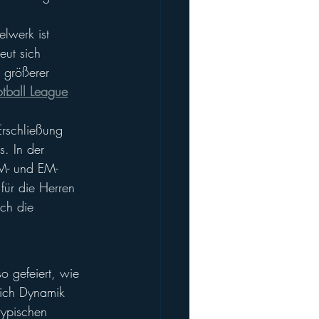
elwerk ist 
eut sich 
 größerer 
otball League
rschließung 
s. In der 
WM- und EM-
 für die Herren 
ch die 
 gefeiert, wie 
tlich Dynamik 
typischen 