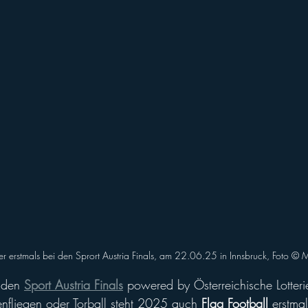
ll of Fame
Vikings abroad
er erstmals bei den Sprort Austria Finals, am 22.06.25 in Innsbruck, Foto ©️
 den 
Sport Austria Finals
 powered by Österreichische Lotter
nfliegen oder Torball steht 2025 auch
 Flag Football
 erstma