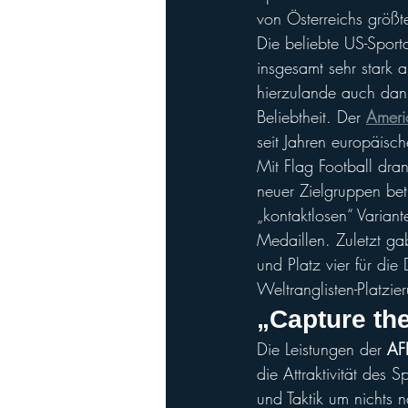
von Österreichs größte
Die beliebte US-Sporta
insgesamt sehr stark a
hierzulande auch dan
Beliebtheit. Der 
Ameri
seit Jahren europäisch
Mit Flag Football dra
neuer Zielgruppen betri
„kontaktlosen“ Varian
Medaillen. Zuletzt gab
und Platz vier für di
Weltranglisten-Platzie
„Capture th
Die Leistungen der 
AF
die Attraktivität des 
und Taktik um nichts 