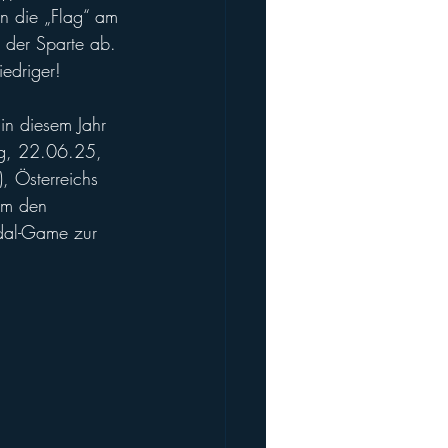
n die „Flag“ am 
 der Sparte ab. 
iedriger!
in diesem Jahr 
ag, 22.06.25, 
L), Österreichs 
um den 
edal-Game zur 