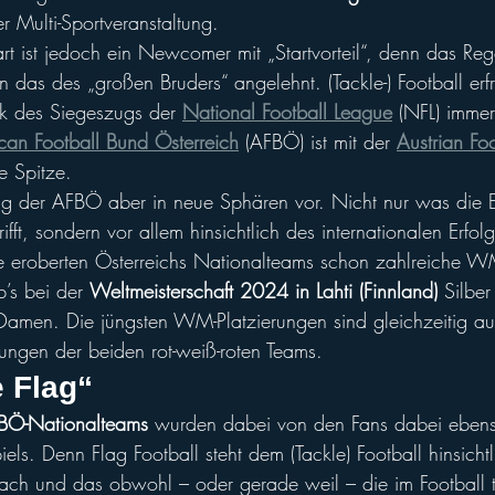
r Multi-Sportveranstaltung.
rt ist jedoch ein Newcomer mit „Startvorteil“, denn das Reg
n das des „großen Bruders“ angelehnt. (Tackle-) Football erfr
k des Siegeszugs der 
National Football League
 (NFL) immer
can Football Bund Österreich
 (AFBÖ) ist mit der 
Austrian Fo
e Spitze.
ng der AFBÖ aber in neue Sphären vor. Nicht nur was die E
fft, sondern vor allem hinsichtlich des internationalen Erfolg
te eroberten Österreichs Nationalteams schon zahlreiche 
’s bei der 
Weltmeisterschaft 2024 in Lahti (Finnland)
 Silber
e Damen. Die jüngsten WM-Platzierungen sind gleichzeitig au
rungen der beiden rot-weiß-roten Teams.
e Flag“
BÖ-Nationalteams
 wurden dabei von den Fans dabei ebenso
Spiels. Denn Flag Football steht dem (Tackle) Football hinsich
nach und das obwohl – oder gerade weil – die im Football 