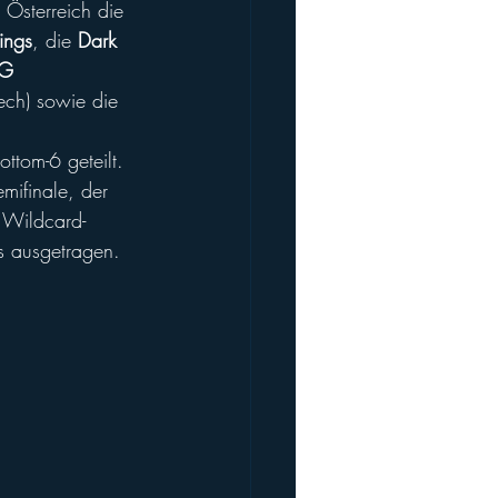
 Österreich die 
ings
, die 
Dark 
G 
ech) sowie die 
tom-6 geteilt. 
mifinale, der 
e Wildcard-
s ausgetragen. 