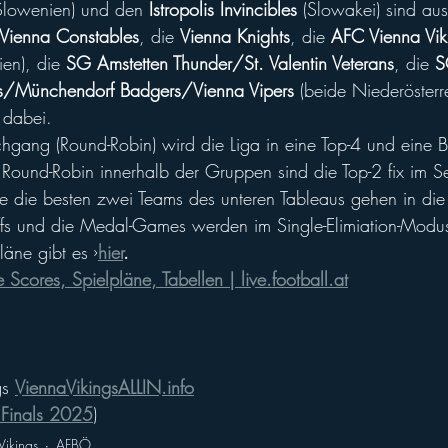
Slowenien) und den 
Istropolis Invincibles
 (Slowakei) sind aus
Vienna Constables
, die 
Vienna Knights
, die 
AFC Vienna Vik
ien), die 
SG Amstetten Thunder/St. Valentin Veterans
, die 
S
ns/Münchendorf Badgers/Vienna Vipers
 (beide Niederösterr
) dabei.
ng (Round-Robin) wird die Liga in eine Top-4 und eine Bot
ound-Robin innerhalb der Gruppen sind die Top-2 fix im Se
wie die besten zwei Teams des unteren Tableaus gehen in di
ffs und die Medal-Games werden im Single-Elimiation-Modu
äne gibt es ›
hier
.
ve Scores, Spielpläne, Tabellen | 
live.football.at
s 
ViennaVikingsALLIN.info
 Finals 2025
)
Vikings
AFBÖ