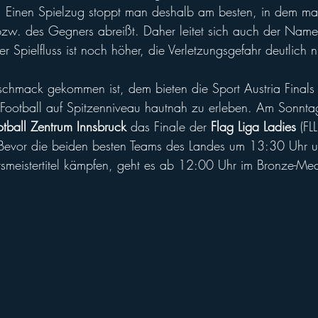
d. Einen Spielzug stoppt man deshalb am besten, in dem ma
bzw. des Gegners abreißt. Daher leitet sich auch der Name
r Spielfluss ist noch höher, die Verletzungsgefahr deutlich n
chmack gekommen ist, dem bieten die Sport Austria Finals 
g Football auf Spitzenniveau hautnah zu erleben. Am Sonnt
tball Zentrum Innsbruck
 das Finale der 
Flag Liga Ladies
 (FL
. Bevor die beiden besten Teams des Landes um 13:30 Uhr 
tsmeistertitel kämpfen, geht es ab 12:00 Uhr im Bronze-M