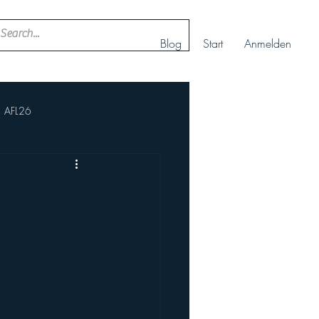
Blog
Start
Anmelden
AFL26
ll
Nachwuchs Cheerteam
AFBÖ
IFAF
rt+
Europameisterschaft