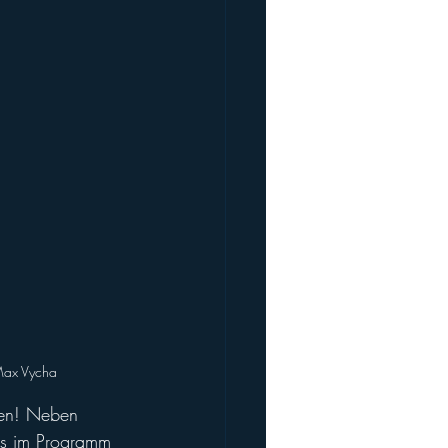
 Max Vycha
ien! Neben 
ls im Programm 