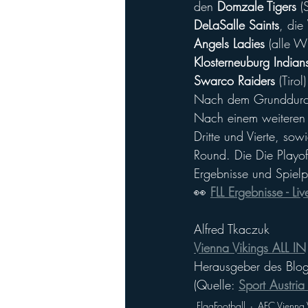
den 
Domzale Tigers
 (
DeLaSalle Saints
, die 
Angels Ladies
 (alle W
Klosterneuburg India
Swarco Raiders
 (Tirol
Nach dem Grunddurchga
Nach einem weiteren R
Dritte und Vierte, so
Round. Die Die Playo
Ergebnisse und Spielpl
👀 
FLL Ergebnisse - Li
Alfred Tkaczuk
Vienna Vikings ALL IN
Herausgeber des Blog
(Quelle: 
Sport Austria
FlagFootball
AFC Vienna 