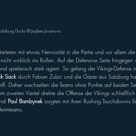
burg Ducks © Jaybee Jovanovic                                                                  
arteten mit etwas Nervosität in die Partie und vor allem die
icht wirklich ins Rollen. Auf der Defensive Seite hingegen
nd spielerisch stark agiert. So gelang der Vikings-Defense im
ck Sack
 durch Fabian Zubic und die Gäste aus Salzburg ha
iff. Daher wechselten die Teams ohne Punkte auf beiden Se
m zweiten Viertel drehte die Offense der Vikings schließlic
mal 
Paul Bambynek
 sorgten mit ihren Rushing Touchdowns fü
Heimteams.