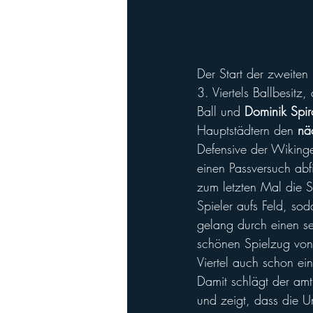
Der Start der zweiten
3. Viertels Ballbesit
Ball und
 Dominik Spi
Hauptstädtern den 
nä
Defensive der Wikinge
einen Passversuch abf
zum letzten Mal die 
Spieler aufs Feld, so
gelang durch einen s
schönen Spielzug von
Viertel auch schon ei
Damit schlägt der am
und zeigt, dass die Um