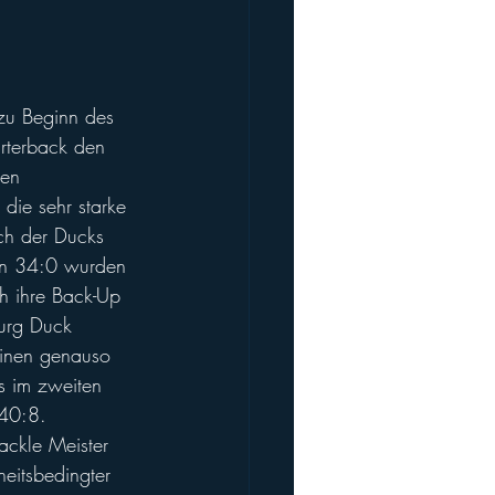
 zu Beginn des 
arterback den 
den 
die sehr starke 
uch der Ducks 
von 34:0 wurden 
h ihre Back-Up 
burg Duck 
einen genauso 
s im zweiten 
 40:8. 
ackle Meister 
heitsbedingter 