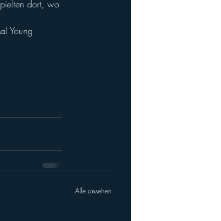
pielten dort, wo 
al Young 
Alle ansehen