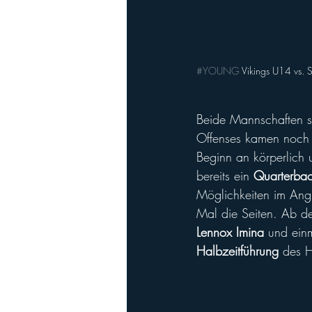
#YOUNG
 Vikings U14 vs. Salz
Beide Mannschaften st
Offenses kamen noch n
Beginn an körperlich u
bereits ein 
Quarterba
Möglichkeiten im Angr
Mal die Seiten. Ab de
Lennox Imina 
und ein
Halbzeitführung
 des 