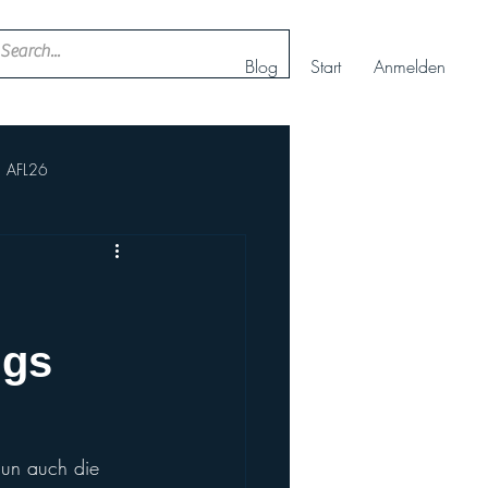
Blog
Start
Anmelden
AFL26
ll
Nachwuchs Cheerteam
AFBÖ
IFAF
ngs
rt+
Europameisterschaft
 nun auch die 