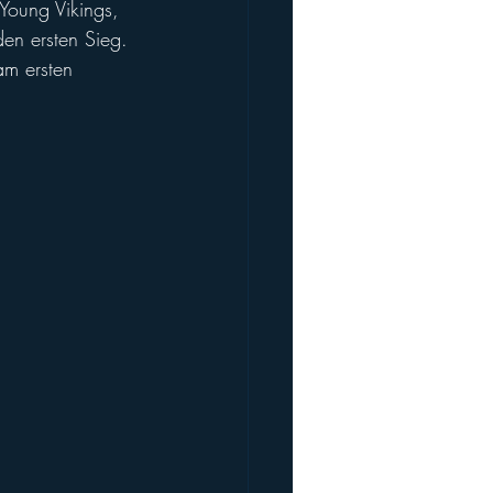
oung Vikings, 
en ersten Sieg. 
am ersten 