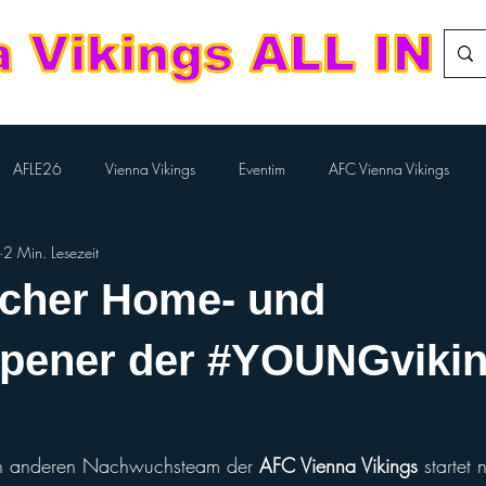
AFLE26
Vienna Vikings
Eventim
AFC Vienna Vikings
2 Min. Lesezeit
rlTV
Kampfmannschaft
Aktion BILLA-Lose
Nachwuchs Footba
icher Home- und
Flag-Herren
Division Team
European League of Football
pener der #YOUNGviki
Performance Cheer
Sport Austria Finals
ÖCCV
ORF Spo
n anderen Nachwuchsteam der 
AFC Vienna Vikings
 startet