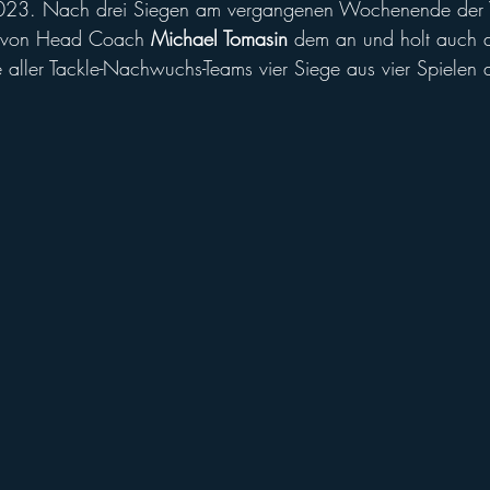
023. Nach drei Siegen am vergangenen Wochenende der Y
ll of Fame
Vikings abroad
4 von Head Coach
 Michael Tomasin
 dem an und holt auch d
e aller Tackle-Nachwuchs-Teams vier Siege aus vier Spielen 