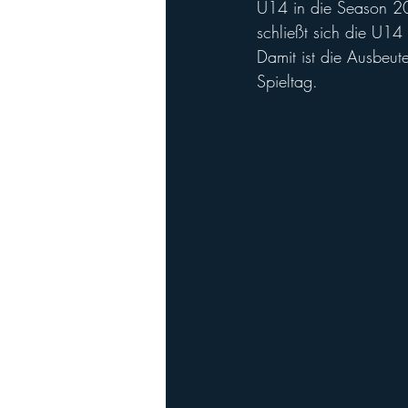
U14 in die Season 2
Playoffs
Ladies Football
Ha
schließt sich die U1
Damit ist die Ausbeut
Spieltag.