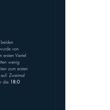
                           
 beiden 
 wurde von 
 ersten Viertel 
tten wenig 
iten zum ersten 
h auf: Zweimal 
r die 
18:0 