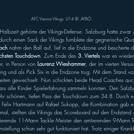
AFC Vienna Vikngs  U14 © .AFBÖ
 Halbzeit gehörte der Vikings-Defense. Salzburg hatte zwar
z, durch einen Sack der Vikings fumblete der gegnerische Qu
roch
 nahm den Ball auf, lief in die Endzone und bescherte 
chsten Touchdown
. Zum Ende des 
3. Viertels 
war es wieder 
r, in Person von 
Laurenz Wieshammer
, der im vierten Vers
ing und als Pick Six in die Endzone trug. Mit dem Stand 
Seiten gewechselt. Nun schickten beide Head Coaches auc
dass alle Kinder Spielerfahrung sammeln konnten. Den Salz
ehr schönen, tiefen Pass der Touchdown zum 34:8. Durch 
 Felix Hartmann auf Rafael Sukopp, die Kombination gab e
nmal, stellten die Vikings das Scoreboard auf den Endstand
tierende 11-Mann Tackle Meister den amtierenden 9-Mann T
stellung schon sehr gut funktioniert hat. Trotz einiger Krank