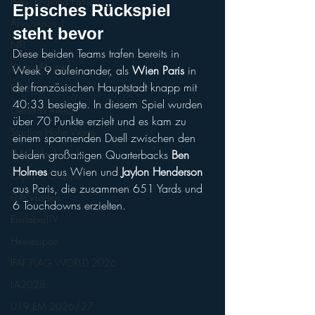
New England Patriots
Episches Rückspiel 
AFL-Division 1
steht bevor
NFL
Diese beiden Teams trafen bereits in 
VikingsAbroad
Week 9 aufeinander, als 
Wien Paris
 in 
der französischen Hauptstadt knapp mit 
FLA3
40:33 besiegte. In diesem Spiel wurden 
Generali Arena
über 70 Punkte erzielt und es kam zu 
Stadion Hohe Warte
einem spannenden Duell zwischen den 
FLAG-Nachwuchs
beiden großartigen Quarterbacks 
Ben 
Holmes
 aus Wien und
 Jaylon Henderson
Olympic Channel
aus Paris, die zusammen 651 Yards und 
FLAG-Ladies
6 Touchdowns erzielten.
EierlaberlTV
Heeressport
IFAF FLAG WORLD 2026
LA2028
U19 EM 2026/27