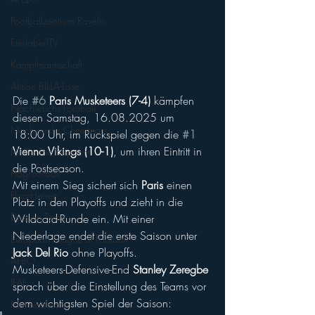
Footballzentrum Ravelin
EierlaberlTV
Kampfmannschaft
Aktion BILLA-Lose
Die 
#6
 Paris Musketeers (7-4)
 kämpfen 
Nachwuchs Football
diesen Samstag, 16.08.2025 um 
Nachwuchs Cheerteam
18:00 Uhr, im Rückspiel gegen die 
#1
Vienna Vikings (10-1)
, um ihren Eintritt in 
Nellie The Elepahnt
die Postseason.
FlagFootball
Mit einem Sieg sichert sich 
Paris
 einen 
Flag-Herren
Platz in den Playoffs und zieht in die 
Division Team
Wildcard-Runde ein. Mit einer 
Niederlage endet die erste Saison unter
European League of Football
Jack Del Rio
 ohne Playoffs.
AFBÖ
Musketeers-Defensive-End 
Stanley Zeregbe
IFAF
sprach über die Einstellung des Teams vor 
dem wichtigsten Spiel der Saison:
Nationalteam