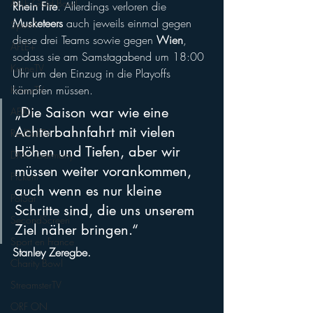
AFLE Gold Bowl
Rhein Fire
. Allerdings verloren die 
Musketeers
 auch jeweils einmal gegen 
Sport1
diese drei Teams sowie gegen 
Wien
, 
AFLE+
sodass sie am Samstagabend um 18:00 
KroneTV
Uhr um den Einzug in die Playoffs 
kämpfen müssen.
KroneTV
„Die Saison war wie eine 
ABXLI
Achterbahnfahrt mit vielen 
RedBullTV
Höhen und Tiefen, aber wir 
DMC Germany
müssen weiter vorankommen, 
Pickem
auch wenn es nur kleine 
PolSat
Schritte sind, die uns unserem 
SecondScreen
Ziel näher bringen.“
Sport en France
Stanley Zeregbe.
Charity Bowl
StreamsterTV
ORF ON