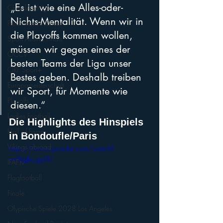
„Es ist wie eine Alles-oder-
Cheerleading
Nichts-Mentalität. Wenn wir in 
Performance Cheer
die Playoffs kommen wollen, 
Sport Austria Finals
müssen wir gegen eines der 
ÖCCV
besten Teams der Liga unser 
ORF Sport+
Bestes geben. Deshalb treiben 
Europameisterschaft
wir Sport, für Momente wie 
Playoffs
diesen.“
Ladies Football
Die Highlights des Hinspiels 
Hall of Fame
in Bondoufle/Paris
Vikings abroad
https://www.youtube.com/watch?
v=9jgJJe_gyUU
IFAF.tv
Flagfootball
Finale
Olypische Spiele 2028 Los Angeles