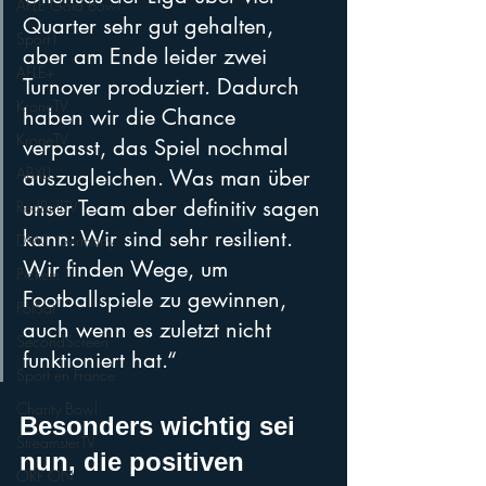
AFLE Gold Bowl
Quarter sehr gut gehalten, 
Sport1
aber am Ende leider zwei 
AFLE+
Turnover produziert. Dadurch 
KroneTV
haben wir die Chance 
KroneTV
verpasst, das Spiel nochmal 
ABXLI
auszugleichen. Was man über 
unser Team aber definitiv sagen 
RedBullTV
kann: Wir sind sehr resilient. 
DMC Germany
Wir finden Wege, um 
Pickem
Footballspiele zu gewinnen, 
PolSat
auch wenn es zuletzt nicht 
SecondScreen
funktioniert hat.“
Sport en France
Charity Bowl
Besonders wichtig sei 
StreamsterTV
nun, die positiven 
ORF ON