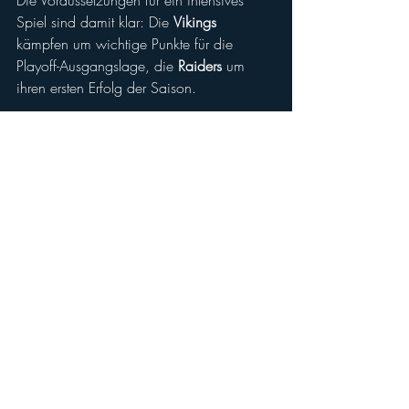
Spiel sind damit klar: Die 
Vikings
kämpfen um wichtige Punkte für die 
Playoff-Ausgangslage, die 
Raiders
 um 
ihren ersten Erfolg der Saison.
Hardfacts:
⚡ AFL26 - Week 8
🏈 
#5
 AFC Vienna Vikings (3-4) vs.
🏈 
#8
 Swarco Raiders Tirol (0-7)
🗓️ Sonntag, 07.06.2026
🕒 15:00 Kickoff
📌 RAVELIN
🎫 Tickets1: 
bit.ly/VIKvsRAI26
🎫 Tickets2: Tageskasse (+2€)
📺 Livestream: 
bit.ly/StreamVIKvsRAI26
📲 Livebericht, Play by Play: 
Vienna 
Vikings ALL IN