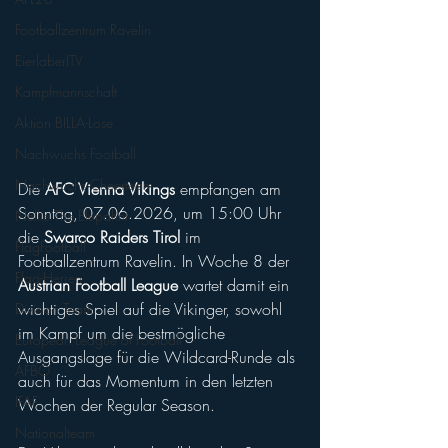
Footballzentrum Ravelin
EierlaberlTV
Kampfmannschaft
Aktion BILLA-Lose
Nachwuchs Football
Nachwuchs Cheerteam
Die 
AFC Vienna Vikings
 empfangen am 
Sonntag, 07.06.2026, um 15:00 Uhr 
Nellie The Elepahnt
die 
Swarco Raiders Tirol
 im 
FlagFootball
Footballzentrum Ravelin. In Woche 8 der 
Flag-Herren
Austrian Football League
 wartet damit ein 
wichtiges Spiel auf die Vikinger, sowohl 
Division Team
im Kampf um die bestmögliche 
European League of Football
Ausgangslage für die Wildcard-Runde als 
AFBÖ
auch für das Momentum in den letzten 
IFAF
Wochen der Regular Season.
Nationalteam