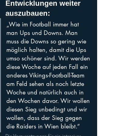
Entwicklungen weiter 
Indianapolis Colts
auszubauen:
Silver Bowl XXVIII
„Wie im Football immer hat 
man Ups und Downs. Man 
muss die Downs so gering wie 
möglich halten, damit die Ups 
umso schöner sind. Wir werden 
diese Woche auf jeden Fall ein 
anderes Vikings-Football-Team 
am Feld sehen als noch letzte 
Woche und natürlich auch in 
den Wochen davor. Wir wollen 
diesen Sieg unbedingt und wir 
wollen, dass der Sieg gegen 
die Raiders in Wien bleibt.“
Die Voraussetzungen für ein intensives 