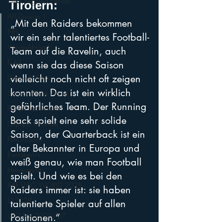
New England Patriots
Tirolern:
AFL-Division 1
„Mit den Raiders bekommen 
NFL
wir ein sehr talentiertes Football-
VikingsAbroad
Team auf die Ravelin, auch 
FLA3
wenn sie das diese Saison 
vielleicht noch nicht oft zeigen 
Generali Arena
konnten. Das ist ein wirklich 
Stadion Hohe Warte
gefährliches Team. Der Running 
FLAG-Nachwuchs
Back spielt eine sehr solide 
Olympic Channel
Saison, der Quarterback ist ein 
FLAG-Ladies
alter Bekannter in Europa und 
EierlaberlTV
weiß genau, wie man Football 
Heeressport
spielt. Und wie es bei den 
IFAF FLAG WORLD 2026
Raiders immer ist: sie haben 
LA2028
talentierte Spieler auf allen 
Positionen.“
U19 EM 2026/27