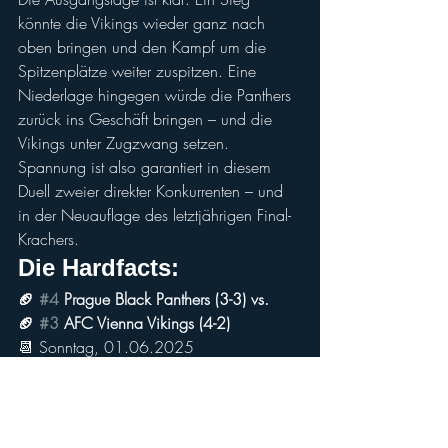
könnte die Vikings wieder ganz nach 
oben bringen und den Kampf um die 
Spitzenplätze weiter zuspitzen. Eine 
Niederlage hingegen würde die Panthers 
zurück ins Geschäft bringen – und die 
Vikings unter Zugzwang setzen. 
Spannung ist also garantiert in diesem 
Duell zweier direkter Konkurrenten – und 
in der Neuauflage des letztjährigen Final-
Krachers.
Die Hardfacts:
🏈 
#4
 Prague Black Panthers (3-3) vs.
🏈 
#3
 AFC Vienna Vikings (4-2)
📆 Sonntag, 01.06.2025
⏰ 15:00 Kickoff
📍 Rugby Club Sparta Prag, Prag 9
🌍 Maps:
https://bit.ly/StadionPBP25
🎫 Tickets: Tageskasse