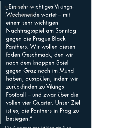
„Ein sehr wichtiges Vikings-
Indianapolis Colts
Wochenende wartet – mit 
Silver Bowl XXVIII
einem sehr wichtigen 
Nachtragsspiel am Sonntag 
gegen die Prague Black 
Panthers. Wir wollen diesen 
faden Geschmack, den wir 
nach dem knappen Spiel 
gegen Graz noch im Mund 
haben, ausspülen, indem wir 
zurückfinden zu Vikings 
Football – und zwar über die 
vollen vier Quarter. Unser Ziel 
ist es, die Panthers in Prag zu 
besiegen.“
Die Ausgangslage ist klar: Ein Sieg 