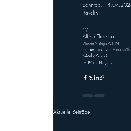
Sonntag, 14.07.2024
Ravelin
by
Alfred Tkaczuk
Vienna Vikings ALL IN
Herausgeber von 
ViennaViki
(Quelle AFBÖ)
AFBÖ
Playoffs
Aktuelle Beiträge