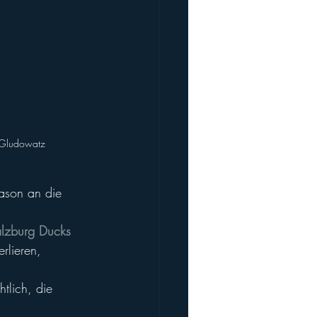
a Gludowatz
eason an die 
lzburg Ducks
rlieren, 
tlich, die 