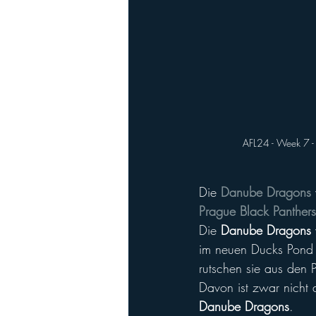
AFL24 - Week 7 -
Die 
Danube Dragons
Prague Black Panthers
Die 
Danube Dragons
im neuen Ducks Pond a
rutschen sie aus den P
Davon ist zwar nicht a
Danube Dragons
.