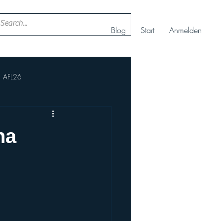
Blog
Start
Anmelden
AFL26
ll
Nachwuchs Cheerteam
na
AFBÖ
IFAF
rt+
Europameisterschaft