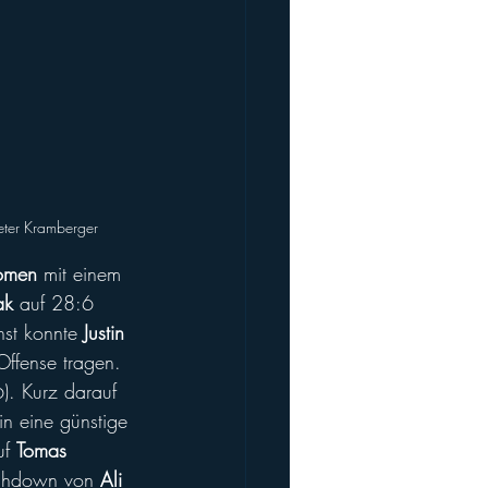
Peter Kramberger
omen
 mit einem 
ak
 auf 28:6 
hst konnte 
Justin 
Offense tragen. 
). Kurz darauf 
in eine günstige 
uf 
Tomas 
uchdown von 
Ali 