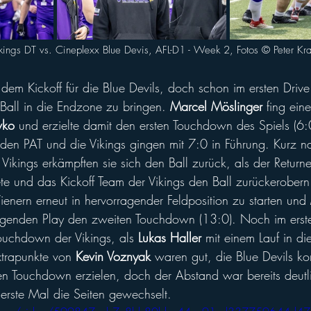
ings DT vs. Cineplexx Blue Devis, AFL-D1 - Week 2, Fotos ©️ Peter Kr
dem Kickoff für die Blue Devils, doch schon im ersten Drive
Ball in die Endzone zu bringen. 
Marcel Möslinger
 fing ein
vko
 und erzielte damit den ersten Touchdown des Spiels (6:
den PAT und die Vikings gingen mit 7:0 in Führung. Kurz n
ikings erkämpften sie sich den Ball zurück, als der Returne
ete und das Kickoff Team der Vikings den Ball zurückerobern
enern erneut in hervorragender Feldposition zu starten und 
folgenden Play den zweiten Touchdown (13:0). Noch im erste
ouchdown der Vikings, als 
Lukas Haller
 mit einem Lauf in d
xtrapunkte von 
Kevin Voznyak
 waren gut, die Blue Devils ko
en Touchdown erzielen, doch der Abstand war bereits deutl
erste Mal die Seiten gewechselt. 