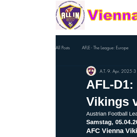
All Posts
AFLE - The League: Europe
A.T.
9. Apr. 2025
3 
Footballzentrum Ravelin
Eierlabe
AFL-D1:
Nellie The Elepahnt
FlagFootball
Vikings 
Austrian Football Le
Nationalteam
Cheerleading
Samstag, 05.04.20
AFC Vienna Viki