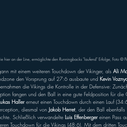
e hier an der Line, ermöglichte den Runningbacks "laufend" Erfolge, Foto ©️ 
gann mit einem weiteren Touchdown der Vikinger, als 
Ali M
 Endzone den Vorsprung auf 27:6 ausbaute und 
Kevin Vozny
übernahmen die Vikings die Kontrolle in der Defensive: Zunäc
eption fangen und den Ball in eine gute Feldposition für die 
Lukas Haller
 erneut einen Touchdown durch einen Lauf (34:6
terception, diesmal von 
Jakob Herret
, der den Ball ebenfalls 
achte. Schließlich verwandelte 
Luis Effenberger
 einen Pass a
teren Touchdown für die Vikings (48:6). Mit dem dritten To