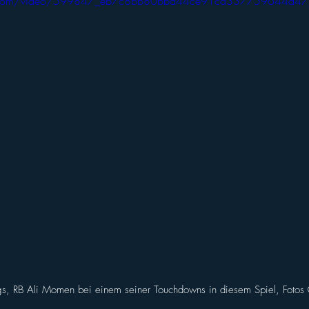
atic.com/video/599847_eb7c8bb80bba44ce91cd337759644d47
s, RB Ali Momen bei einem seiner Touchdowns in diesem Spiel, Fotos 