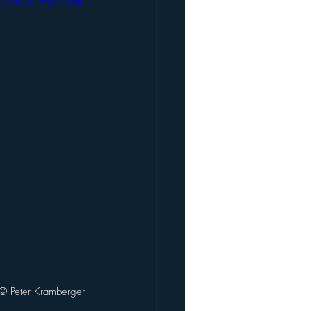
/480p/mp4/file.
©️ Peter Kramberger