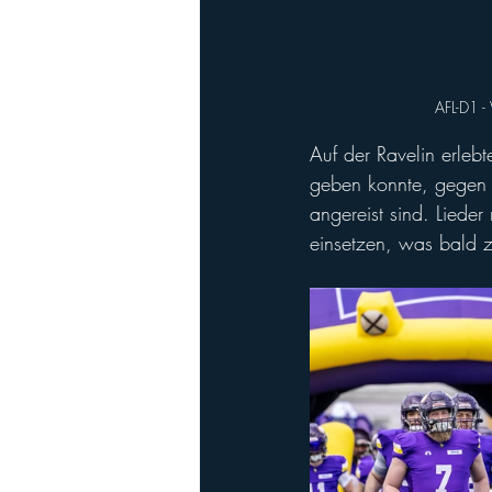
AFL-D1 -
Auf der Ravelin erleb
geben konnte, gegen d
angereist sind. Lieder
einsetzen, was bald z