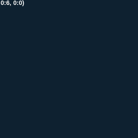
 0:6, 0:0)
ll of Fame
Vikings abroad