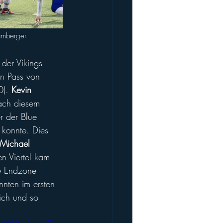
amberger
 der Vikings 
en Pass von 
0). 
Kevin 
ach diesem 
r der Blue 
 konnte. Dies 
Michael 
n Viertel kam 
ie Endzone 
nnten im ersten 
ich und so 