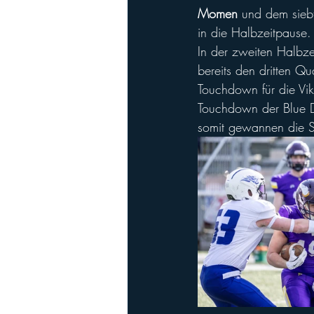
Momen
 und dem sieb
in die Halbzeitpause.
In der zweiten Halbze
bereits den dritten Q
Touchdown für die Viki
Touchdown der Blue De
somit gewannen die Si