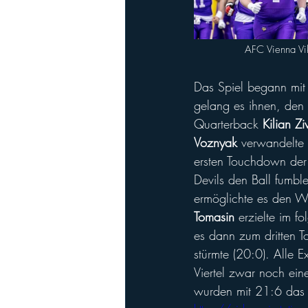
AFC Vienna Vik
Das Spiel begann mit 
gelang es ihnen, den 
Quarterback 
Kilian Zi
Voznyak
 verwandelte 
ersten Touchdown der V
Devils den Ball fumbl
ermöglichte es den Wi
Tomasin
 erzielte im 
es dann zum dritten T
stürmte (20:0). Alle E
Viertel zwar noch ein
wurden mit 21:6 das 