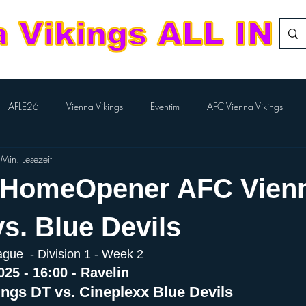
AFLE26
Vienna Vikings
Eventim
AFC Vienna Vikings
Min. Lesezeit
rlTV
Kampfmannschaft
Aktion BILLA-Lose
Nachwuchs Footba
 HomeOpener AFC Vien
Flag-Herren
Division Team
European League of Football
vs. Blue Devils
ague  - Division 1 - Week 2
Performance Cheer
Sport Austria Finals
ÖCCV
ORF Spo
25 - 16:00 - Ravelin
ngs DT vs. Cineplexx Blue Devils 