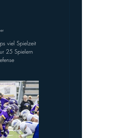
ger
s viel Spielzeit 
ur 25 Spielern 
efense 