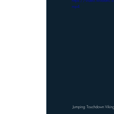
https://video.wixst
mp4
Jumping Touchdown Viking