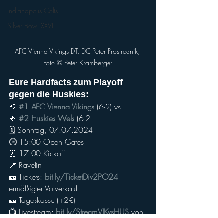
Indianapolis Colts
Silver Bowl XXVIII
AFC Vienna Vikings DT, DC Peter Prostrednik, 
Foto © Peter Kramberger
Eure Hardfacts zum Playoff 
gegen die Huskies:
🏈 
#1
AFC Vienna Vikings
 (6-2) vs.
🏈 
#2
Huskies Wels
 (6-2)
🗓 Sonntag, 07.07.2024
🕒 15:00 Open Gates
⏰ 17:00 Kickoff
📍 Ravelin
🎫 Tickets: 
bit.ly/TicketDiv2PO24
ermäßigter Vorverkauf!
🎫 Tageskasse (+2€)
📺 Livestream: 
bit.ly/StreamVIKvsHUS
 von 