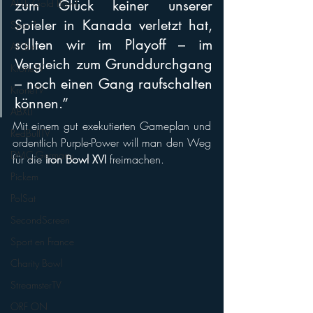
zum Glück keiner unserer 
AFLE Gold Bowl
Spieler in Kanada verletzt hat, 
Sport1
sollten wir im Playoff – im 
AFLE+
Vergleich zum Grunddurchgang 
KroneTV
– noch einen Gang raufschalten 
KroneTV
können.” 
ABXLI
Mit einem gut exekutierten Gameplan und 
RedBullTV
ordentlich Purple-Power will man den Weg 
DMC Germany
für die 
Iron Bowl XVI
 freimachen.
Pickem
PolSat
SecondScreen
Sport en France
Charity Bowl
StreamsterTV
ORF ON