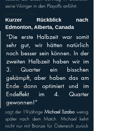
Cheerleading
seine Vikinger in den Playoffs anführt. 
Performance Cheer
Kurzer Rückblick nach 
Sport Austria Finals
Edmonton, Alberta, Canada
ÖCCV
“Die erste Halbzeit war somit 
ORF Sport+
sehr gut, wir hätten natürlich 
Europameisterschaft
noch besser sein können. In der 
Playoffs
zweiten Halbzeit haben wir im 
Ladies Football
3. Quarter ein bisschen 
gekämpft, aber haben das am 
Hall of Fame
Ende dann optimiert und im 
Vikings abroad
Endeffekt im 4. Quarter 
IFAF.tv
gewonnen!”
Flagfootball
sagt der 19-jährige 
Michael Szabo 
wenig 
Finale
später nach dem Match. Michael kehrt 
Olypische Spiele 2028 Los Angeles
nicht nur mit Bronze für Österreich zurück 