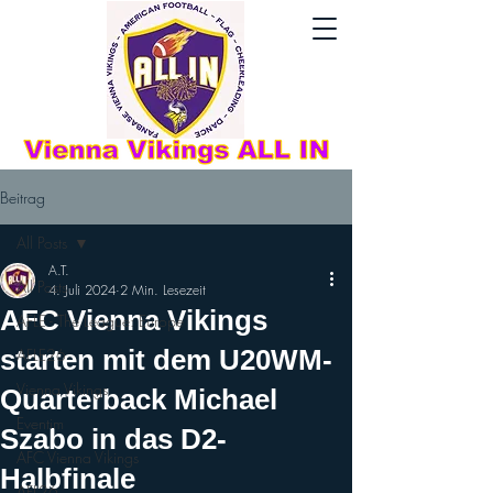
Beitrag
All Posts
A.T.
All Posts
4. Juli 2024
2 Min. Lesezeit
AFC Vienna Vikings
AFLE - The League: Europe
starten mit dem U20WM-
AFLE26
Vienna Vikings
Quarterback Michael
Eventim
Szabo in das D2-
AFC Vienna Vikings
Halbfinale
AFL26