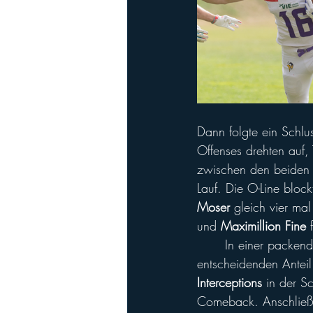
Dann folgte ein Schlu
Offenses drehten auf,
zwischen den beiden 
Lauf. Die O-Line bloc
Moser
 gleich vier ma
und 
Maximillion Fine
 
	In einer packen
entscheidenden Anteil
Interceptions
 in der S
Comeback. Anschließ