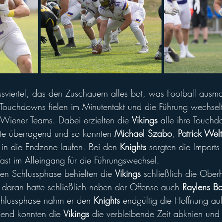
ssviertel, das den Zuschauern alles bot, was Football ausm
 Touchdowns fielen im Minutentakt und die Führung wechsel
Wiener Teams. Dabei erzielten die 
Vikings 
alle ihre Touch
kte überragend und so konnten 
Michael Szabo
, 
Patrick Wel
l in die Endzone laufen. Bei den 
Knights 
sorgten die Imports
fast im Alleingang für die Führungswechsel.
den Schlussphase behielten die 
Vikings 
schließlich die Obe
 daran hatte schließlich neben der Offense auch 
Raylens Bo
chlussphase nahm er den 
Knights 
endgültig die Hoffnung auf
end konnten die 
Vikings 
die verbleibende Zeit abknien und