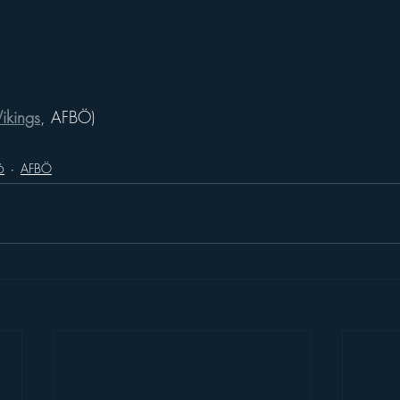
ikings
, AFBÖ)
6
AFBÖ