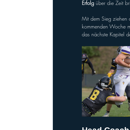
Erfolg
 über die Zeit b
Mit dem Sieg ziehen 
kommenden Woche mi
das nächste Kapitel de