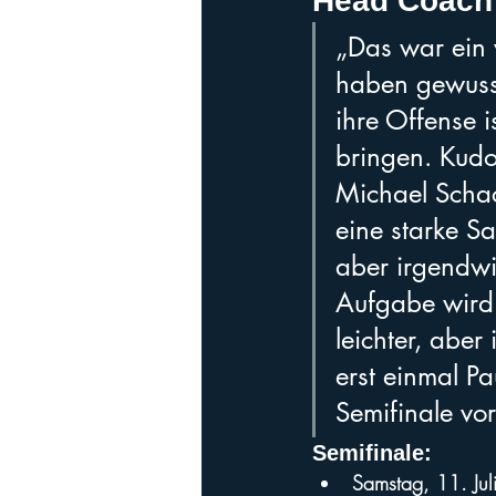
Head Coach
„Das war ein 
haben gewusst,
ihre Offense i
bringen. Kudo
Michael Schac
eine starke Sa
aber irgendwi
Aufgabe wird 
leichter, aber
erst einmal P
Semifinale vor
Semifinale:
Samstag, 11. Ju