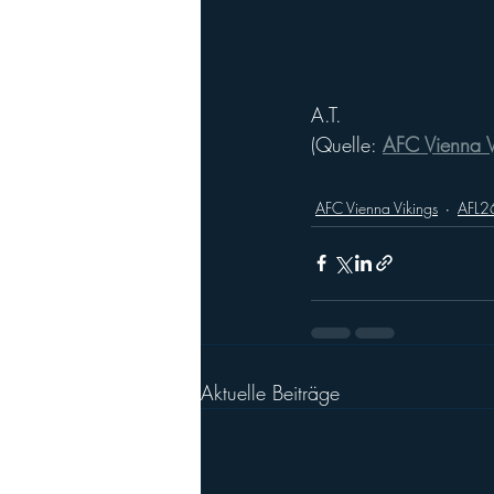
A.T.
(Quelle: 
AFC Vienna V
AFC Vienna Vikings
AFL2
Aktuelle Beiträge