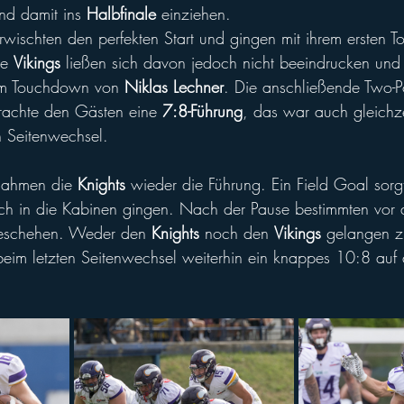
nd damit ins 
Halbfinale
 einziehen.
e 
Vikings 
ließen sich davon jedoch nicht beeindrucken und
em Touchdown von 
Niklas Lechner
. Die anschließende Two-P
brachte den Gästen eine
 7:8-Führung
, das war auch gleichze
n Seitenwechsel.
nahmen die 
Knights 
wieder die Führung. Ein Field Goal sorg
ch in die Kabinen gingen. Nach der Pause bestimmten vor a
Geschehen. Weder den 
Knights 
noch den 
Vikings 
gelangen z
eim letzten Seitenwechsel weiterhin ein knappes 10:8 auf 