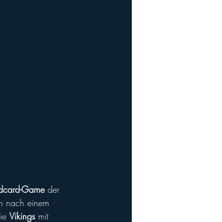
dcard-Game 
der 
ch nach einem 
ie 
Vikings 
mit 