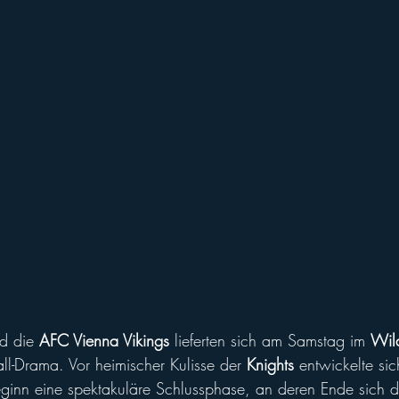
ll of Fame
Vikings abroad
d die 
AFC Vienna Vikings
 lieferten sich am Samstag im 
Wil
ll-Drama. Vor heimischer Kulisse der 
Knights 
entwickelte si
ginn eine spektakuläre Schlussphase, an deren Ende sich d