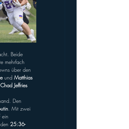
acht. Beide 
te mehrfach 
downs über den 
te
 und 
Matthias 
 
Chad Jeffries
rhand. Den 
utin
. Mit zwei 
 ein 
 den 
25:36-