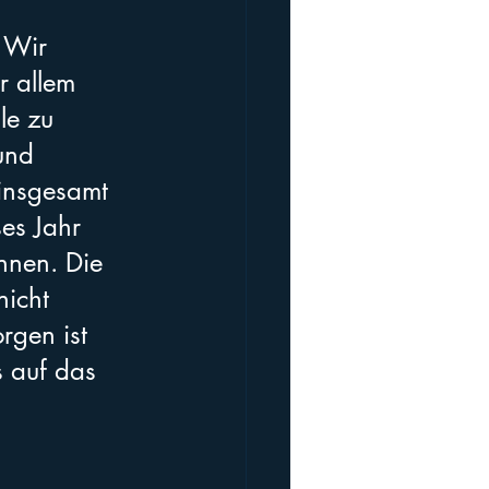
 Wir 
r allem 
le zu 
und 
insgesamt 
ses Jahr 
nnen. Die 
icht 
rgen ist 
 auf das 