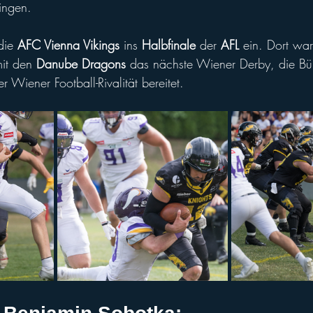
ringen.
die 
AFC Vienna Vikings
 ins 
Halbfinale 
der 
AFL 
ein. Dort war
t den 
Danube Dragons
 das nächste Wiener Derby, die Büh
r Wiener Football-Rivalität bereitet.