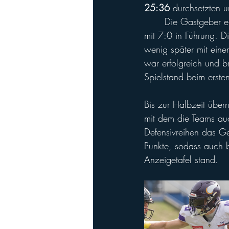
25:36
 durchsetzten u
	Die Gastgeber erwischten den perfekten Start und gingen mit ihrem ersten Touchdown früh 
mit 7:0 in Führung. Di
wenig später mit ein
war erfolgreich und 
Spielstand beim erste
Bis zur Halbzeit über
mit dem die Teams au
Defensivreihen das 
Punkte, sodass auch b
Anzeigetafel stand.