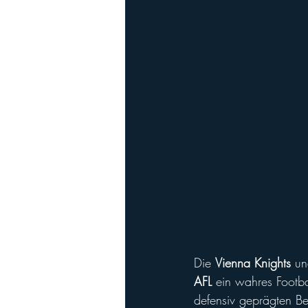
Playoffs
Ladies Football
Ha
Die 
Vienna Knights
 un
AFL
 ein wahres Footba
defensiv geprägten Be