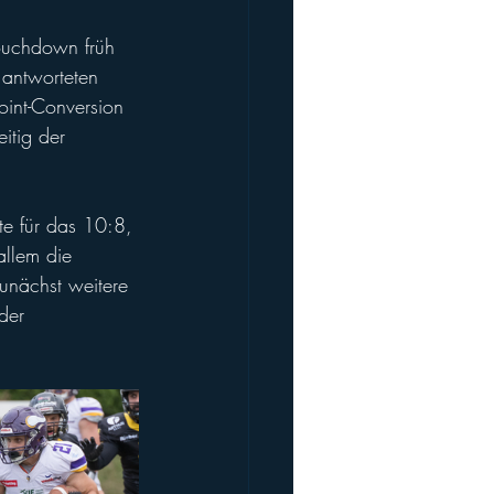
 antworteten 
oint-Conversion 
itig der 
te für das 10:8, 
llem die 
unächst weitere 
der 