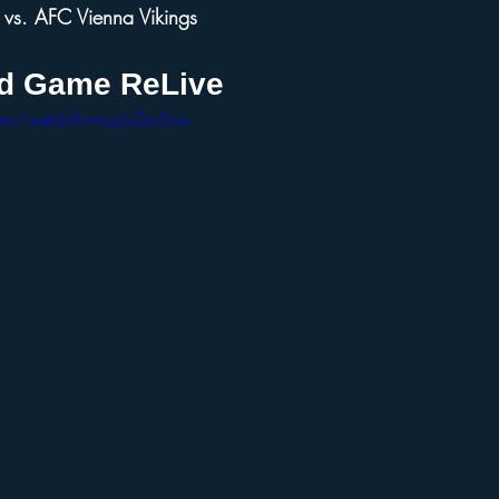
vs. AFC Vienna Vikings
rd Game ReLive
om/watch?v=nzjLvZcr5xw