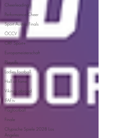
Cheerleading
Performance Cheer
Sport Austria Finals
ÖCCV
ORF Sport+
Europameisterschaft
Playoffs
Ladies Football
Hall of Fame
Vikings abroad
IFAF.tv
Flagfootball
Finale
Olypische Spiele 2028 Los
Angeles