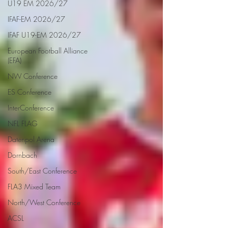
U19 EM 2026/27
IFAF-EM 2026/27
IFAF U19-EM 2026/27
European Football Alliance
(EFA)
NW Conference
ES Conference
InterConference
NFL FLAG
Datenpol Arena
Dornbach
South/East Conference
FLA3 Mixed Team
North/West Conference
ACSL