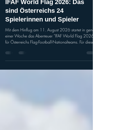
FlagFootball
IFAF World Flag 2026: Das
sind Österreichs 24
Spielerinnen und Spieler
Mit dem Hinflug am 11. August 2026 startet in genau
einer Woche das Abenteuer “IFAF World Flag 2026”
für Österreichs Flag-Football-Nationalteams. Für dieses
Großereignis nominierten die Head Coaches der
beiden Nationalteams - Michael Salamon bei den
Männern und Robert Riedl bei den Frauen - nun ihr
Aufgebot. Die bevorstehende Flag-Football-
Weltmeisterschaft vom 13. bis 16. August 2026 im
Flag Football Complex in Düsseldorf-Garath verspricht
die kompetitivste aller Zeiten zu w