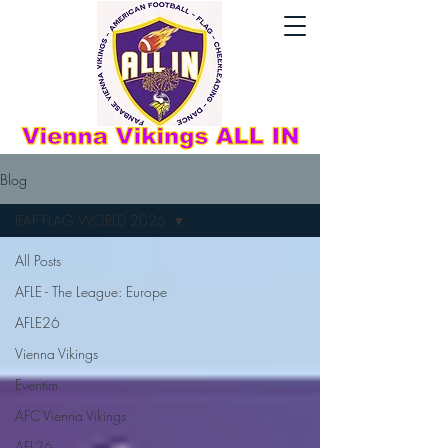
Blog
IFAF FLAG WORLD 2026
All Posts
AFLE - The League: Europe
AFLE26
Vienna Vikings
Eventim
AFC Vienna Vikings
AFL26