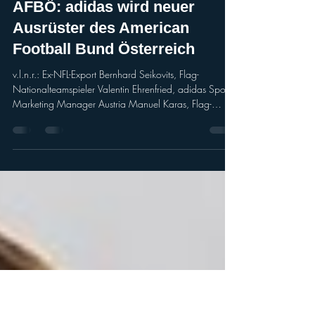
A.T.
20. Juli
3 Min. Lesezeit
FlagFootball
AFBÖ: adidas wird neuer
Ausrüster des American
Football Bund Österreich
v.l.n.r.: Ex-NFL-Export Bernhard Seikovits, Flag-
Nationalteamspieler Valentin Ehrenfried, adidas Sports
Marketing Manager Austria Manuel Karas, Flag-
Nationalteamspielerin Sophie Einfalt & Flag-
Nationalteamspielerin Magdalena Helm. Mit adidas
gewinnt der American Football Bund Österreich einen
der weltweit führenden Sportartikelhersteller als neuen
offiziellen Ausrüster. Die langfristige Partnerschaft
umfasst den gesamten Verband und setzt pünktlich vor
der Flag Football Weltm