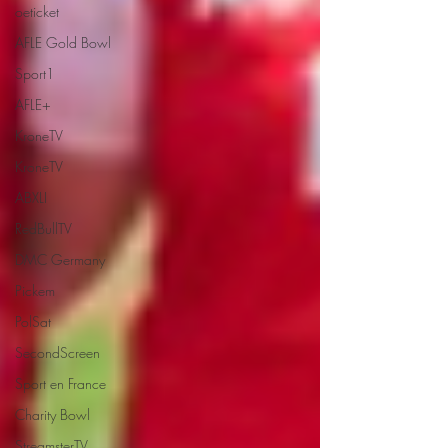
oeticket
AFLE Gold Bowl
Sport1
AFLE+
KroneTV
KroneTV
ABXLI
RedBullTV
DMC Germany
Pickem
PolSat
SecondScreen
Sport en France
Charity Bowl
StreamsterTV