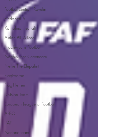
Footballzentrum Ravelin
EierlaberlTV
Kampfmannschaft
Aktion BILLA-Lose
Nachwuchs Football
Nachwuchs Cheerteam
Nellie The Elepahnt
FlagFootball
Flag-Herren
Division Team
European League of Football
AFBÖ
IFAF
Nationalteam