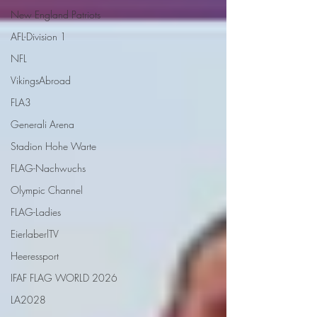
New England Patriots
AFL-Division 1
NFL
VikingsAbroad
FLA3
Generali Arena
Stadion Hohe Warte
FLAG-Nachwuchs
Olympic Channel
FLAG-Ladies
EierlaberlTV
Heeressport
IFAF FLAG WORLD 2026
LA2028