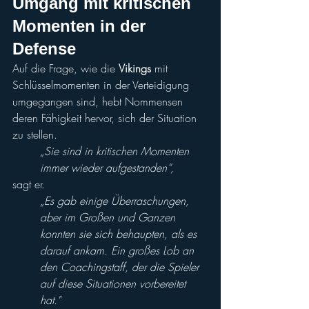
Umgang mit kritischen 
Momenten in der 
Defense
Auf die Frage, wie die 
Vikings
 mit 
Schlüsselmomenten in der Verteidigung 
umgegangen sind, hebt Nommensen 
deren Fähigkeit hervor, sich der Situation 
zu stellen. 
„Sie sind in kritischen Momenten 
immer wieder aufgestanden“,
sagt er. 
„Es gab einige Überraschungen, 
aber im Großen und Ganzen 
konnten sie sich behaupten, als es 
darauf ankam. Ein großes Lob an 
den Coachingstaff, der die Spieler 
auf diese Situationen vorbereitet 
hat."