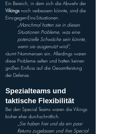
Ein Bereich, in dem sich die Abwehr der 
Vikings
 noch verbessern könnte, sind die 
Eins-gegen-Eins-Situationen. 
„Manchmal hatten sie in diesen 
Situationen Probleme, was eine 
potenzielle Schwäche sein könnte, 
wenn sie ausgenutzt wird“,
räumt Nommensen ein. Allerdings waren 
diese Probleme selten und hatten keinen 
großen Einfluss auf die Gesamtleistung 
der Defense.
Spezialteams und 
taktische Flexibilität
Bei den Special Teams waren die Vikings 
bisher eher durchschnittlich. 
„Sie haben hier und da ein paar 
Returns zugelassen und ihre Special 