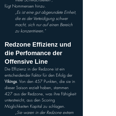
fügt Nommensen hinzu. 
„Es ist eine gut abgerundete Einheit, 
die es der Verteidigung schwer 
macht, sich nur auf einen Bereich 
zu konzentrieren."
Redzone Effizienz und 
die Perfomance der 
Offensive Line
Die Effizienz in der Redzone ist ein 
entscheidender Faktor für den Erfolg der 
Vikings
. Von den 457 Punkten, die sie in 
dieser Saison erzielt haben, stammen 
427 aus der Redzone, was ihre Fähigkeit 
unterstreicht, aus den Scoring 
Möglichkeiten Kapital zu schlagen.
„Sie waren in der Redzone extrem 