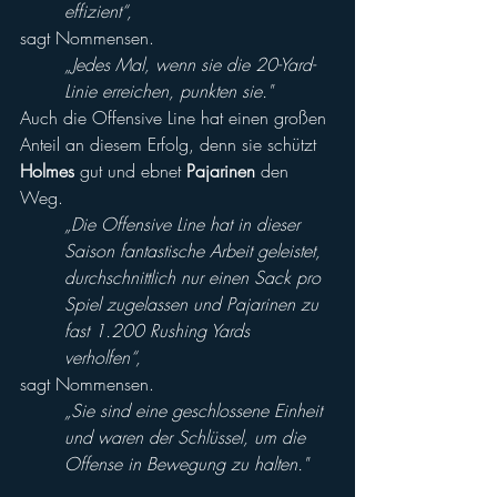
effizient“,
sagt Nommensen. 
„Jedes Mal, wenn sie die 20-Yard-
Linie erreichen, punkten sie."
Auch die Offensive Line hat einen großen 
Anteil an diesem Erfolg, denn sie schützt 
Holmes 
gut und ebnet 
Pajarinen
 den 
Weg. 
„Die Offensive Line hat in dieser 
Saison fantastische Arbeit geleistet, 
durchschnittlich nur einen Sack pro 
Spiel zugelassen und Pajarinen zu 
fast 1.200 Rushing Yards 
verholfen“, 
sagt Nommensen. 
„Sie sind eine geschlossene Einheit 
und waren der Schlüssel, um die 
Offense in Bewegung zu halten."