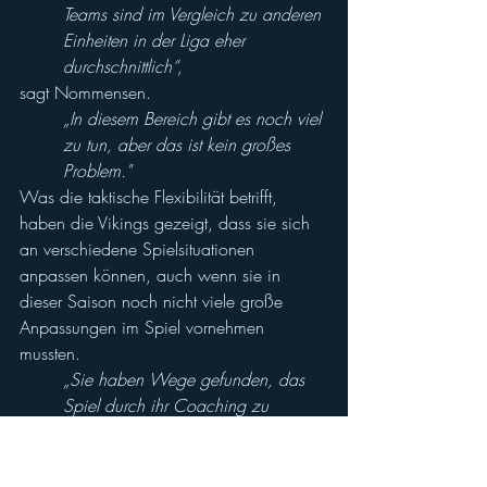
Teams sind im Vergleich zu anderen 
Einheiten in der Liga eher 
durchschnittlich“,
sagt Nommensen. 
„In diesem Bereich gibt es noch viel 
zu tun, aber das ist kein großes 
Problem."
Was die taktische Flexibilität betrifft, 
haben die Vikings gezeigt, dass sie sich 
an verschiedene Spielsituationen 
anpassen können, auch wenn sie in 
dieser Saison noch nicht viele große 
Anpassungen im Spiel vornehmen 
mussten. 
„Sie haben Wege gefunden, das 
Spiel durch ihr Coaching zu 
kontrollieren“,
erklärt Nommensen.
"Ihre Anpassungsfähigkeit wurde 