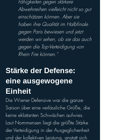
Fähigkeiten gegen stärkere 
Abwehrreihen vielleicht nicht so gut 
einschätzen können. Aber sie 
haben ihre Qualität im Halbfinale 
gegen Paris bewiesen und jetzt 
werden wir sehen, ob sie das auch 
gegen die Top-Verteidigung von 
Rhein Fire können."
Stärke der Defense: 
eine ausgewogene 
Einheit
Die Wiener Defensive war die ganze 
Saison über eine verlässliche Größe, die 
keine eklatanten Schwächen aufwies. 
Laut Nommensen liegt die größte Stärke 
der Verteidigung in der Ausgeglichenheit 
und der kollektiven Leistung, anstatt sich 