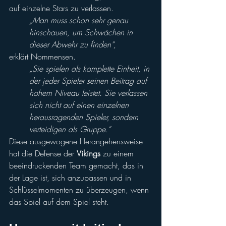
auf einzelne Stars zu verlassen.
„Man muss schon sehr genau 
hinschauen, um Schwächen in 
dieser Abwehr zu finden“,
erklärt Nommensen. 
„Sie spielen als komplette Einheit, in 
der jeder Spieler seinen Beitrag auf 
hohem Niveau leistet. Sie verlassen 
sich nicht auf einen einzelnen 
herausragenden Spieler, sondern 
verteidigen als Gruppe.“
Diese ausgewogene Herangehensweise 
hat die Defense der 
Vikings
 zu einem 
beeindruckenden Team gemacht, das in 
der Lage ist, sich anzupassen und in 
Schlüsselmomenten zu überzeugen, wenn 
das Spiel auf dem Spiel steht.