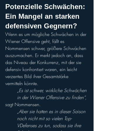
Potenzielle Schwächen: 
Ein Mangel an starken 
defensiven Gegnern?
Wenn es um mögliche Schwächen in der 
Wiener Offensive geht, fällt es 
Nommensen schwer, größere Schwächen 
auszumachen. Er merkt jedoch an, dass 
das Niveau der Konkurrenz, mit der sie 
defensiv konfrontiert waren, ein leicht 
verzerrtes Bild ihrer Gesamtstärke 
vermitteln könnte.
„Es ist schwer, wirkliche Schwächen 
in der Wiener Offensive zu finden“,
sagt Nommensen. 
„Aber sie hatten es in dieser Saison 
noch nicht mit so vielen Top-
VDefenses zu tun, sodass sie ihre 