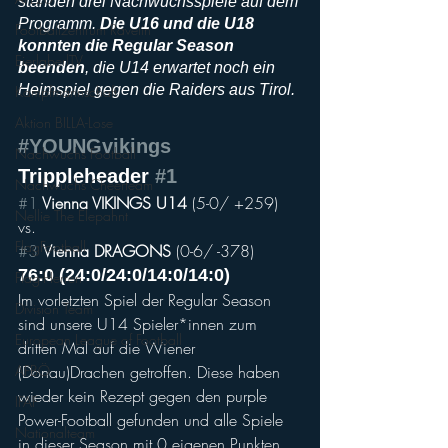
standen drei Nachwuchsspiele auf dem 
Programm. 
Die U16 und die U18 
Footballzentrum Ravelin
konnten die Regular Season 
EierlaberlTV
beenden
, die U14 erwartet noch ein 
Heimspiel gegen die Raiders aus Tirol.
Kampfmannschaft
Aktion BILLA-Lose
#YOUNGvikings
Nachwuchs Football
Trippleheader 
#1
Nachwuchs Cheerteam
#1
 Vienna VIKINGS U14 
(5-0/ +259) 
Nellie The Elepahnt
vs. 
FlagFootball
#3
Vienna DRAGONS 
(0-6/ -378)
76:0 (24:0/24:0/14:0/14:0)
Flag-Herren
Im vorletzten Spiel der Regular Season 
Division Team
sind unsere U14 Spieler*innen zum 
European League of Football
dritten Mal auf die Wiener 
AFBÖ
(Donau)Drachen getroffen. Diese haben 
wieder kein Rezept gegen den purple 
IFAF
Power-Football gefunden und alle Spiele 
Nationalteam
in dieser Season mit 0 eigenen Punkten 