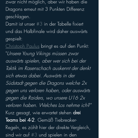
zwar nicht möglich, aber wir haben die 
Dragons erneut mit 3 Punkten Differenz 
geschlagen.
Damit ist unser 
#3
 in der Tabelle fixiert 
und das Halbfinale wird daher auswärts 
gespielt:
Christoph Paulus
 bringt es auf den Punkt:
"
Unsere Young Vikings müssen zwar 
auswärts spielen, aber wer sich bei der 
Taktik im Rasenschach auskennt der denkt 
sich etwas dabei. Auswärts in der 
Südstadt gegen die Dragons welche 2x 
gegen uns verloren haben, oder auswärts 
gegen die Raiders, wo unsere U16 2x 
verloren haben. Welches Los nehme ich?"
Kurz gesagt, wie erwartet stehen 
drei 
Teams bei 4-2
. Gemäß Tiebreaker-
Regeln, es zöhlt hier der direkte Vergleich, 
sind wir auf 
#3
 und spielen in den 