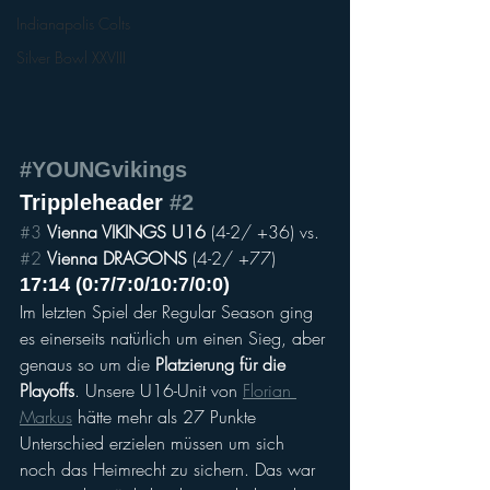
Indianapolis Colts
Silver Bowl XXVIII
#YOUNGvikings
Trippleheader 
#2
#3
Vienna VIKINGS U16
 (4-2/ +36) vs. 
#2
Vienna DRAGONS
 (4-2/ +77) 
17:14 (0:7/7:0/10:7/0:0)
Im letzten Spiel der Regular Season ging 
es einerseits natürlich um einen Sieg, aber 
genaus so um die 
Platzierung für die 
Playoffs
. Unsere U16-Unit von 
Florian 
Markus
 hätte mehr als 27 Punkte 
Unterschied erzielen müssen um sich 
noch das Heimrecht zu sichern. Das war 