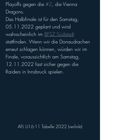
Playoffs gegen die 
#2
, die Vienna 
Dragons.
Das Halbfinale ist für den Samstag, 
05.11.2022 geplant und wird 
wahrscheinlich im 
BFSZ Südstadt
stattfinden. Wenn wir die Donaudrachen 
erneut schlagen können, würden wir im 
Finale, voraussichtlich am Samstag, 
12.11.2022 fast sicher gegen die 
Raiders in Innsbruck spielen.
AFL U16-11 Tabelle 2022 (verlinkt)