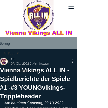
Beitrag
All Posts
A.T.
All Posts
29. Okt. 2022
3 Min. Lesezeit
Vienna Vikings ALL IN -
AFLE - The League: Europe
Spielberichte der Spiele
AFLE26
Vienna Vikings
#1 -#3 YOUNGvikings-
Eventim
Trippleheader
AFC Vienna Vikings
Am heutigen Samstag, 29.10.2022 
AFL26