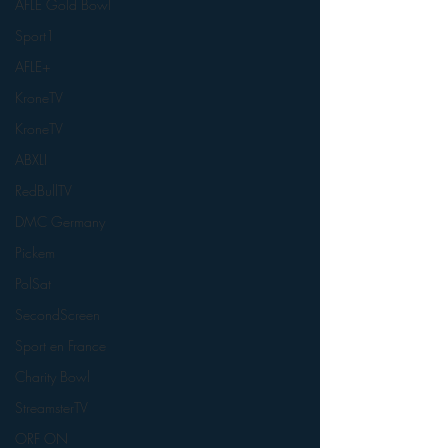
AFLE Gold Bowl
Sport1
AFLE+
KroneTV
KroneTV
ABXLI
RedBullTV
DMC Germany
Pickem
PolSat
SecondScreen
Sport en France
Charity Bowl
StreamsterTV
ORF ON