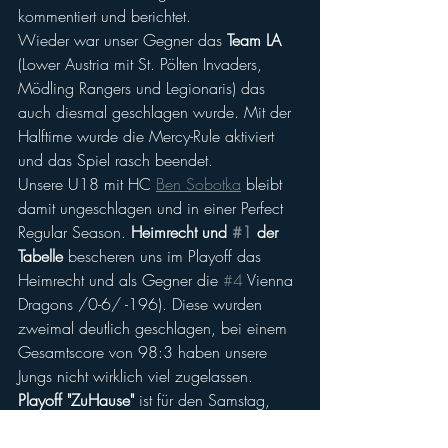
kommentiert und berichtet.
Wieder war unser Gegner das 
Team LA
(Lower Austria mit St. Pölten Invaders, 
Mödling Rangers und Legionaris) das 
auch diesmal geschlagen wurde. Mit der 
Halftime wurde die Mercy-Rule aktiviert 
und das Spiel rasch beendet.
Unsere U18 mit HC 
Ben Sobotka
 bleibt 
damit ungeschlagen und in einer Perfect 
Regular Season. 
Heimrecht und 
#1
 der 
Tabelle
 bescheren uns im Playoff das 
Heimrecht und als Gegner die 
#4
 Vienna 
Dragons /0-6/ -196). Diese wurden 
zweimal deutlich geschlagen, bei einem 
Gesamtscore von 98:3 haben unsere 
Jungs nicht wirklich viel zugelassen.
Playoff "ZuHause" 
ist für den Samstag, 
05.11.2022 geplant aber noch nicht 