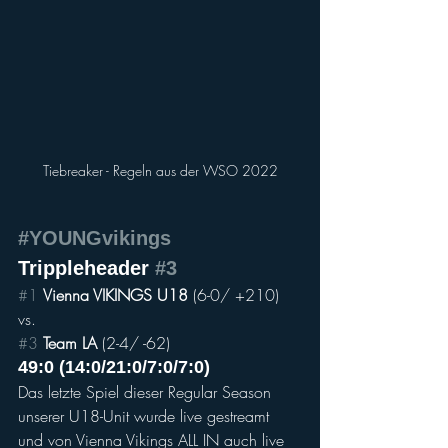
Tiebreaker - Regeln aus der WSO 2022
#YOUNGvikings
Trippleheader 
#3
#1
Vienna VIKINGS U18
 (6-0/ +210) 
vs. 
#3
Team LA
 (2-4/ -62) 
49:0 (14:0/21:0/7:0/7:0)
Das letzte Spiel dieser Regular Season 
unserer U18-Unit wurde live gestreamt 
und von Vienna Vikings ALL IN auch live 