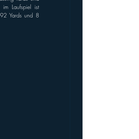
34 Passing Touchdowns liegt er in beiden Kategorien auf Platz zwei. Auch im Laufspiel ist 
792 Yards und 8 