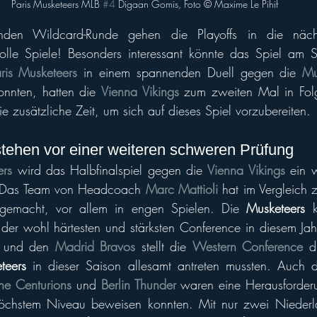
Paris Musketeers MLB 
#4
 Digaan Gomis, Foto ©️ Maxime Le Pihif
den Wildcard-Runde gehen die Playoffs in die näch
tolle Spiele! Besonders interessant könnte das Spiel am 
ris Musketeers
 in einem spannenden Duell gegen die 
Mu
nnten, hatten die 
Vienna Vikings
 zum zweiten Mal in Folge
 zusätzliche Zeit, um sich auf dieses Spiel vorzubereiten.
tehen vor einer weiteren schweren Prüfung
ers
 wird das Halbfinalspiel gegen die 
Vienna Vikings
 ein w
n. Das Team von Headcoach 
Marc Mattioli
 hat im Vergleich z
te gemacht, vor allem in engen Spielen. Die 
Musketeers
 der wohl härtesten und stärksten Conference in diesem Jah
 und den 
Madrid Bravos
 stellt die 
Western Conference
 d
teers
 in dieser Saison allesamt antreten mussten. Auch d
ne Centurions
 und 
Berlin Thunder
 waren eine Herausforderu
öchstem Niveau beweisen konnten. Mit nur zwei Niederl