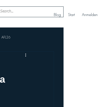
Blog
Start
Anmelden
AFL26
ll
Nachwuchs Cheerteam
AFBÖ
IFAF
na
rt+
Europameisterschaft