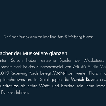
Die Vienna Vikings feiern mit ihren Fans, Foto ©️ Wolfgang Huszar
acher der Musketiere glänzen
en Saison haben einzelne Spieler der Musketeers b
esonders stark ist das Zusammenspiel von WR 
#6 Austin Mit
.010 Receiving Yards belegt 
Mitchell
 den vierten Platz in d
ing Touchdowns an. Im Spiel gegen die 
Munich Ravens
 erw
unt-Returns
 als echte Waffe und brachte sein Team immer
 Punkten führten.