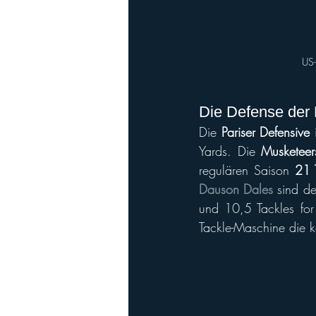
US
Die Defense der 
Die 
Pariser Defensive
 
Yards. Die 
Musketeer
regulären Saison 
21 
Dauson Dales
 sind de
und 10,5 Tackles for
Tackle-Maschine die k