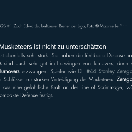
-QB 
#1
 Zach Edwards, fünftbester Rusher der Liga, Foto ©️ Maxime Le Pihif
Musketeers ist nicht zu unterschätzen
ist ebenfalls sehr stark. Sie haben die fünftbeste Defense n
s
 sind auch sehr gut im Erzwingen von Turnovers, denn s
Turnovers
 erzwungen. Spieler wie DE 
#44 Stanley Zereg
r Schlüssel zur starken Verteidigung der Musketeers. 
Zereg
 Loss eine gefährliche Kraft an der Line of Scrimmage, wä
ompakte Defense festigt.