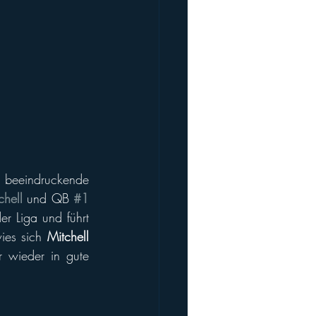
eeindruckende 
chell
 und QB 
#1 
er Liga und führt 
ies sich 
Mitchell
 wieder in gute 