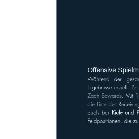
Offensive Spielm
Während der gesamt
Ergebnisse erzielt. B
Zach Edwards
. Mit 1
die Liste der Receiv
auch bei 
Kick- und P
Feldpositionen, die zu