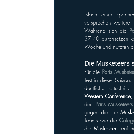
Nach einer spannen
versprechen weitere 
Während sich die 
Pa
37:40 durchsetzen ko
Woche und nutzten die
Die Musketeers s
Für die 
Paris Muskete
Test in dieser Saiso
deutliche Fortschrit
Western Conference
,
den 
Paris Musketeers
gegen die die 
Muske
Teams wie die 
Colog
die 
Musketeers
 auf h