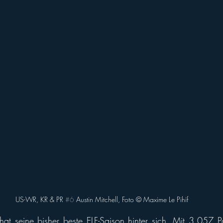
US-WR, KR & PR 
#6
 Austin Mitchell, Foto ©️ Maxime Le Pihif
hat seine bisher beste ELF-Saison hinter sich. Mit 3.057 P