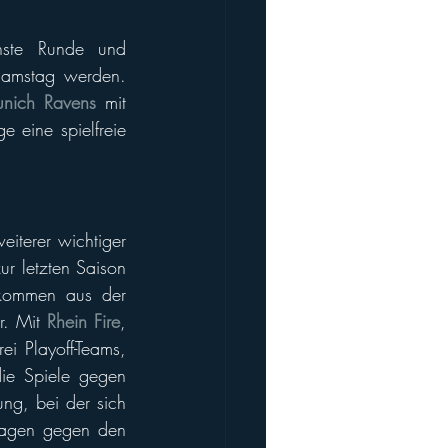
ste Runde und 
Samstag werden. 
nich Ravens
 mit 
 eine spielfreie 
eiterer wichtiger 
ur letzten Saison 
 kommen aus der 
r. Mit 
Rhein Fire
, 
rei Playoff-Teams, 
ie Spiele gegen 
ng, bei der sich 
agen gegen den 