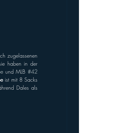
ach zugelassenen 
ie haben in der 
be
 und MLB 
#42 
be
 ist mit 8 Sacks 
hrend Dales als 