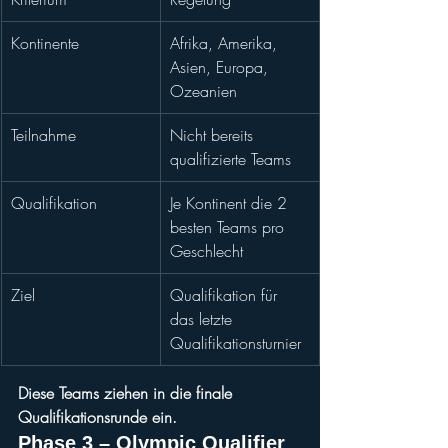
Kontinente
Afrika, Amerika, 
Asien, Europa, 
Ozeanien
Teilnahme
Nicht bereits 
qualifizierte Teams
Qualifikation
Je Kontinent die 2 
besten Teams pro 
Geschlecht
Ziel
Qualifikation für 
das letzte 
Qualifikationsturnier
Diese Teams ziehen in die finale 
Qualifikationsrunde ein.
Phase 3 – Olympic Qualifier 