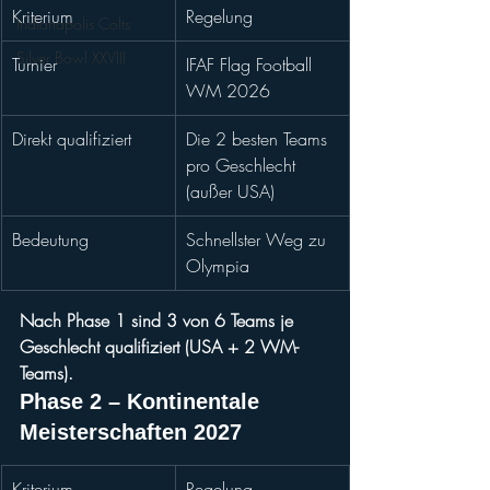
Kriterium
Regelung
Indianapolis Colts
Silver Bowl XXVIII
Turnier
IFAF Flag Football 
WM 2026
Direkt qualifiziert
Die 2 besten Teams 
pro Geschlecht 
(außer USA)
Bedeutung
Schnellster Weg zu 
Olympia
Nach Phase 1 sind 3 von 6 Teams je 
Geschlecht qualifiziert (USA + 2 WM-
Teams).
Phase 2 – Kontinentale 
Meisterschaften 2027
Kriterium
Regelung