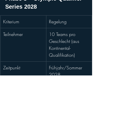
Series 2028
Kriterium
Regelung
Teilnehmer
10 Teams pro 
Geschlecht (aus 
Kontinental-
Qualifikation)
Zeitpunkt
Frühjahr/Sommer 
2028
Zu vergebende 
3 letzte 
Plätze
Olympiatickets je 
Geschlecht
Bedeutung
Letzte Chance auf 
Olympia