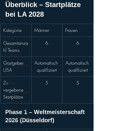
AFLE Gold Bowl
Überblick – Startplätze 
Sport1
bei LA
 20
28
AFLE+
KroneTV
Kategorie
Männer
Frauen
KroneTV
Gesamtanza
6
6
ABXLI
hl Teams
RedBullTV
Gastgeber 
Automatisch 
Automatisch 
DMC Germany
USA
qualifiziert
qualifiziert
Pickem
Zu 
5
5
PolSat
vergebene 
SecondScreen
Startplätze
Sport en France
Charity Bowl
Phase 1 – Weltmeisterschaft 
StreamsterTV
2026 (Düsseldorf)
ORF ON