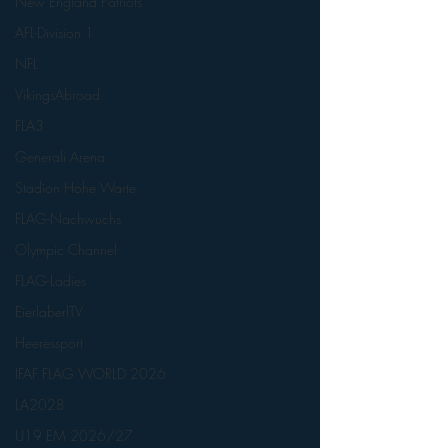
New England Patriots
AFL-Division 1
NFL
VikingsAbroad
FLA3
Generali Arena
Stadion Hohe Warte
FLAG-Nachwuchs
Olympic Channel
FLAG-Ladies
EierlaberlTV
Heeressport
IFAF FLAG WORLD 2026
LA2028
U19 EM 2026/27