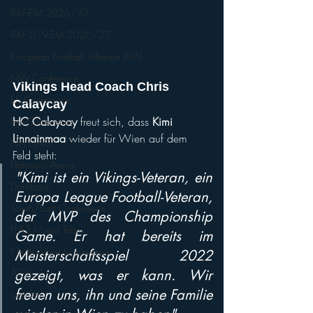
IFAF-EM 2026/27
IFAF U19-EM 2026/27
European Football Alliance (EFA)
NW Conference
Vikings Head Coach Chris 
ES Conference
Calaycay 
HC Calaycay
 freut sich, dass 
Kimi 
InterConference
Linnainmaa
 wieder für Wien auf dem 
NFL FLAG
Feld steht: 
Datenpol Arena
"Kimi ist ein Vikings-Veteran, ein 
Dornbach
Europa League Football-Veteran, 
South/East Conference
der MVP des Championship 
FLA3 Mixed Team
Game. Er hat bereits im 
North/West Conference
Meisterschaftsspiel 2022 
gezeigt, was er kann. Wir 
ACSL
freuen uns, ihn und seine Familie 
oeticket