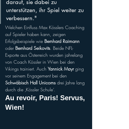
darauf, sie dabei zu 
unterstützen, ihr Spiel weiter zu 
verbessern."
Welchen Einfluss Max Kösslers Coaching 
auf Spieler haben kann, zeigen 
Erfolgsbeispiele wie 
Bernhard Raimann 
oder 
Bernhard Seikovits
. Beide NFL-
Exporte aus Österreich wurden jahrelang 
von Coach Kössler in Wien bei den 
Vikings trainiert. Auch 
Yannick Mayr
 ging 
vor seinem Engagement bei den 
Schwäbisch Hall Unicorns
 drei Jahre lang 
durch die ‚Kössler Schule‘.
Au revoir, Paris! Servus, 
Wien!