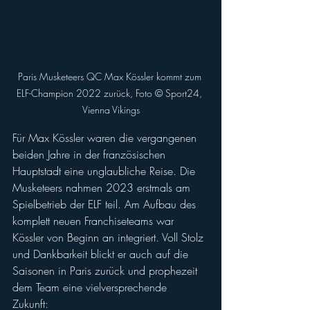
Paris Musketeers QC Max Kössler kommt zum 
ELF-Champion 2022 zurück, Foto ©️ Sport24, 
Vienna Vikings
Für Max Kössler waren die vergangenen 
beiden Jahre in der französischen 
Hauptstadt eine unglaubliche Reise. Die 
Musketeers nahmen 2023 erstmals am 
Spielbetrieb der ELF teil. Am Aufbau des 
komplett neuen Franchiseteams war 
Kössler von Beginn an integriert. Voll Stolz 
und Dankbarkeit blickt er auch auf die 
Saisonen in Paris zurück und prophezeit 
dem Team eine vielversprechende 
Zukunft: 