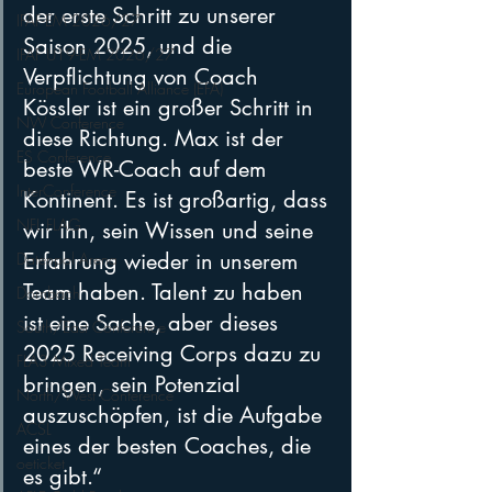
der erste Schritt zu unserer 
IFAF-EM 2026/27
Saison 2025, und die 
IFAF U19-EM 2026/27
Verpflichtung von Coach 
European Football Alliance (EFA)
Kössler ist ein großer Schritt in 
NW Conference
diese Richtung. Max ist der 
ES Conference
beste WR-Coach auf dem 
InterConference
Kontinent. Es ist großartig, dass 
NFL FLAG
wir ihn, sein Wissen und seine 
Erfahrung wieder in unserem 
Datenpol Arena
Team haben. Talent zu haben 
Dornbach
ist eine Sache, aber dieses 
South/East Conference
2025 Receiving Corps dazu zu 
FLA3 Mixed Team
bringen, sein Potenzial 
North/West Conference
auszuschöpfen, ist die Aufgabe 
ACSL
eines der besten Coaches, die 
oeticket
es gibt.“