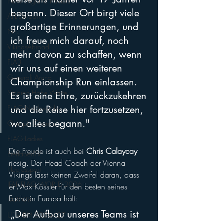
New England Patriots
begann. Dieser Ort birgt viele 
AFL-Division 1
großartige Erinnerungen, und 
NFL
ich freue mich darauf, noch 
VikingsAbroad
mehr davon zu schaffen, wenn 
FLA3
wir uns auf einen weiteren 
Generali Arena
Championship Run einlassen. 
Stadion Hohe Warte
Es ist eine Ehre, zurückzukehren 
FLAG-Nachwuchs
und die Reise hier fortzusetzen, 
wo alles begann."
Olympic Channel
FLAG-Ladies
Die Freude ist auch bei 
Chris Calaycay 
EierlaberlTV
riesig. Der Head Coach der Vienna 
Heeressport
Vikings lässt keinen Zweifel daran, dass 
IFAF FLAG WORLD 2026
er Max Kössler für den besten seines 
Fachs in Europa hält: 
LA2028
„Der Aufbau unseres Teams ist 
U19 EM 2026/27