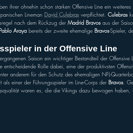
ben ihrer ohnehin schon starken Offensive Line ein weiteres
spanischen Lineman 
David Culebras
 verpflichtet. 
Culebras
 k
tsregel nach dem Rückzug der 
Madrid Bravos
 aus der Sais
Pablo Araya
 bereits der zweite ehemalige 
Bravos
-Spieler, d
spieler in der Offensive Li
ne
ergangenen Saison ein wichtiger Bestandteil der Offensive L
ne entscheidende Rolle dabei, eine der produktivsten Offensi
unter anderem für den Schutz des ehemaligen NFL-Quarterb
t als einer der Führungsspieler im Line-Corps der 
Bravos
. Ge
squalität waren es, die die Vikings dazu bewogen haben, 