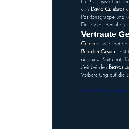
Die Offensive Line der
von 
David Culebras
 w
Positionsgruppe und w
Einsatzzeit bemühen.
Vertraute Ge
Culebras
 wird bei de
Brendan Oswin
 steht
an seiner Seite hat.
Zeit bei den 
Bravos
 s
Vorbereitung auf die
https://www.youtube