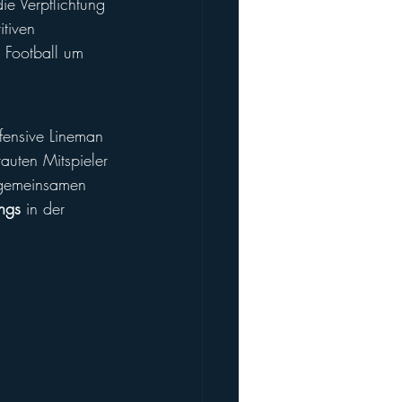
die Verpflichtung 
itiven 
 Football um 
ffensive Lineman 
auten Mitspieler 
 gemeinsamen 
ngs
 in der 