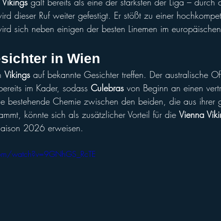
 
Vikings
 galt bereits als eine der stärksten der Liga – durch 
ird dieser Ruf weiter gefestigt. Er stößt zu einer hochkompet
ird sich neben einigen der besten Linemen im europäischen
sichter in W
ien
n 
Vikings
 auf bekannte Gesichter treffen. Der australische O
 bereits im Kader, sodass 
Culebras
 von Beginn an einen vertr
 Die bestehende Chemie zwischen den beiden, die aus ihrer
tammt, könnte sich als zusätzlicher Vorteil für die 
Vienna Viki
 Saison 2026 erweisen.
.com/watch?v=9GNhGS_RcTE