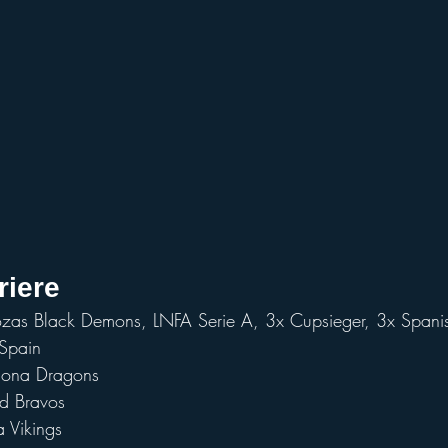
riere
 2023:	Las Rozas Black Demons, LNFA Serie A, 3x Cupsieger, 3x Span
m Spain
	Barcelona Dragons 
5:	Madrid Bravos
Vienna Vikings