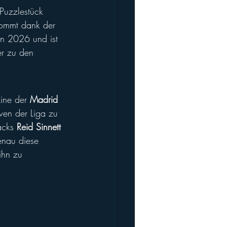
 Puzzlestück 
ommt dank der 
on 2026 und ist 
er zu den 
ine der 
Madrid 
ven der Liga zu 
acks 
Reid Sinnett
nau diese 
ihn zu 