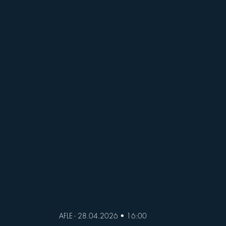
ll of Fame
Vikings abroad
AFLE - 28.04.2026 • 16:00