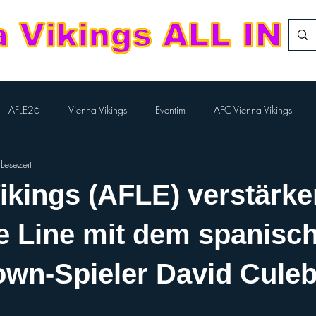
AFLE26
Vienna Vikings
Eventim
AFC Vienna Vikings
Lesezeit
rlTV
Kampfmannschaft
Aktion BILLA-Lose
Nachwuchs Footba
ikings (AFLE) verstärke
Flag-Herren
Division Team
European League of Football
e Line mit dem spanisc
wn-Spieler David Culeb
Performance Cheer
Sport Austria Finals
ÖCCV
ORF Spo