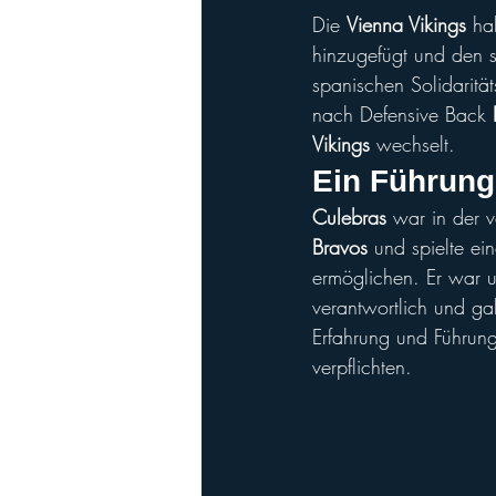
Die 
Vienna Vikings
 ha
hinzugefügt und den 
spanischen Solidaritä
nach Defensive Back 
Vikings
 wechselt.
Ein Führungs
Culebras
 war in der v
Bravos
 und spielte ei
ermöglichen. Er war 
verantwortlich und gal
Erfahrung und Führung
verpflichten.