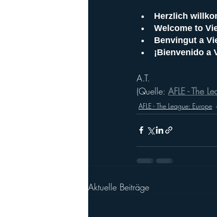
Herzlich willk
Welcome to Vie
Benvingut a Vie
¡Bienvenido a V
A.T.
(Quelle: 
AFLE - The L
AFLE - The League: Europe
Aktuelle Beiträge