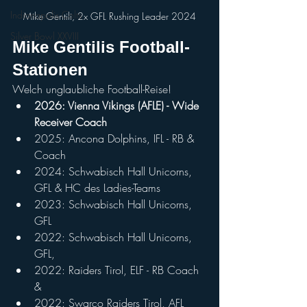
Indianapolis Colts
Mike Gentili, 2x GFL Rushing Leader 2024
Silver Bowl XXVIII
Mike Gentilis Football-
Stationen
Welch unglaubliche Football-Reise!
2026: Vienna Vikings (AFLE) - Wide 
Receiver Coach
2025: Ancona Dolphins, IFL - RB & 
Coach
2024: Schwabisch Hall Unicorns, 
GFL & HC des Ladies-Teams
2023: Schwabisch Hall Unicorns, 
GFL
2022: Schwabisch Hall Unicorns, 
GFL, 
2022: Raiders Tirol, ELF - RB Coach 
&
2022: Swarco Raiders Tirol, AFL