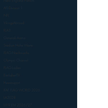
New England Patriots
AFL-Division 1
NFL
VikingsAbroad
FLA3
Generali Arena
Stadion Hohe Warte
FLAG-Nachwuchs
Olympic Channel
FLAG-Ladies
EierlaberlTV
Heeressport
IFAF FLAG WORLD 2026
LA2028
U19 EM 2026/27