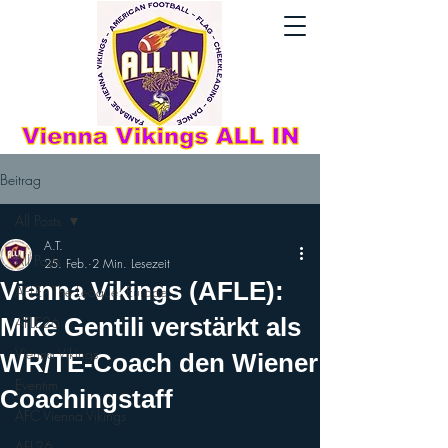
Beitrag
All Posts
A.T.
All Posts
25. Feb.
2 Min. Lesezeit
Vienna Vikings (AFLE):
AFLE - The League: Europe
Mike Gentili verstärkt als
AFLE26
Vienna Vikings
WR/TE-Coach den Wiener
Eventim
Coachingstaff
AFC Vienna Vikings
AFL26