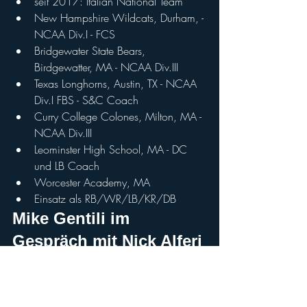
seit 2017: Italian National Team
New Hampshire Wildcats, Durham, - 
NCAA Div.I - FCS
Bridgewater State Bears, 
Birdgewatter, MA - NCAA Div.III
Texas Longhorns, Austin, TX - NCAA 
Div.I FBS - S&C Coach
Curry College Colones, Milton, MA - 
NCAA Div.III
Leominster High School, MA - DC 
und LB Coach
Worcester Academy, MA
Einsatz als RB/WR/LB/KR/DB
Mike Gentili im 
Gespräch mit Nick Alferi 
⤵️ 
(Coaching Womena Football 
u.a.)