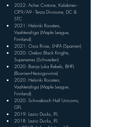
2022: Achei Crotone, Kalabrien - 
CIF9/A9 - Terza Divisione, DC & 
STC
2021: Helsinki Roosters, 
Vaahteraliiga (Maple League, 
Finnland)
2021: Osos Rivas, LNFA (Spanien)
2020: Orebro Black Knights, 
Superseries (Schweden)
2020: Banja Luka Rebels, BHFL 
(Bosnien-Herzogowina)
2020: Helsinki Roosters, 
Vaahteraliiga (Maple League, 
Finnland)
2020: Schwabisch Hall Unicorns, 
GFL
2019: Lazio Ducks, IFL
2018: Lazio Ducks, IFL