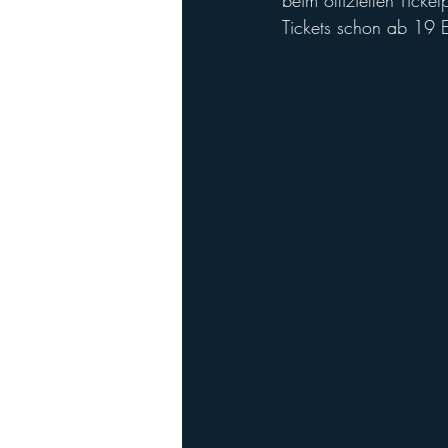
beim offiziellen Ticket
Tickets schon ab 19 E
Playoffs
Ladies Football
Ha