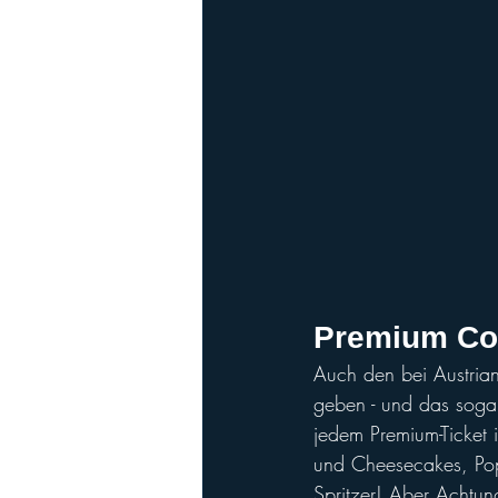
Premium Corn
Auch den bei Austria
geben - und das sogar
jedem Premium-Ticket 
und Cheesecakes, Pop
Spritzer! Aber Achtung