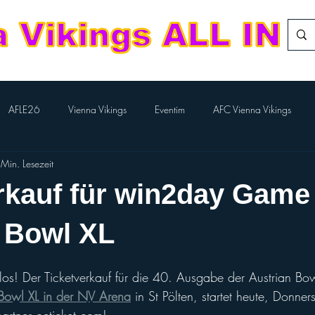
AFLE26
Vienna Vikings
Eventim
AFC Vienna Vikings
Min. Lesezeit
rlTV
Kampfmannschaft
Aktion BILLA-Lose
Nachwuchs Footba
rkauf für win2day Game
Flag-Herren
Division Team
European League of Football
 Bowl XL
, los! Der Ticketverkauf für die 40. Ausgabe der Austrian B
Performance Cheer
Sport Austria Finals
ÖCCV
ORF Spo
 Bowl XL in der NV Arena
 in St Pölten, startet heute, Donne