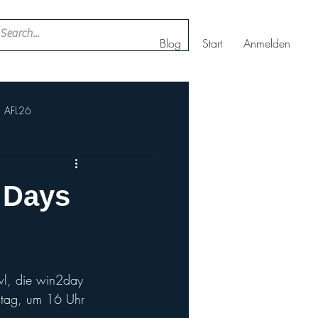
Blog
Start
Anmelden
AFL26
ll
Nachwuchs Cheerteam
 Days
AFBÖ
IFAF
owl, die win2day 
rt+
Europameisterschaft
rstag, um 16 Uhr 