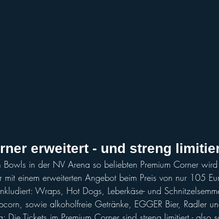
er erweitert - und streng limitier
n Bowls in der NV Arena so beliebten Premium Corner wird
 mit einem erweiterten Angebot beim Preis von nur 105 Eur
inkludiert: Wraps, Hot Dogs, Leberkäse- und Schnitzelsemm
corn, sowie alkoholfreie Getränke, EGGER Bier, Radler u
: Die Tickets im Premium Corner sind streng limitiert - also s