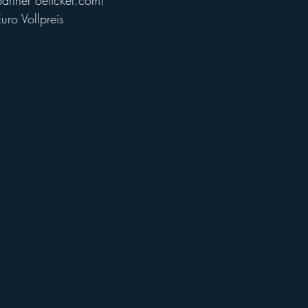
partner oeticket.com! 
uro Vollpreis
ll of Fame
Vikings abroad