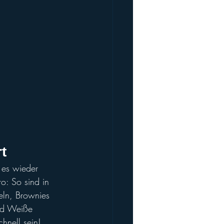
t
 es wieder 
o: So sind in 
eln, Brownies 
nd Weiße 
chnell sein!