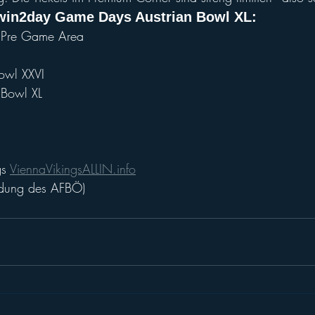
 win2day Game Days Austrian Bowl XL:
 Pre Game Area
owl XXVI
 Bowl XL
s 
ViennaVikingsALLIN.info
ndung des AFBÖ)